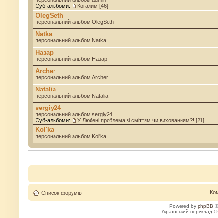
персональний альбом admin
Суб-альбоми:
Когалим [46]
OlegSeth
персональний альбом OlegSeth
Natka
персональний альбом Natka
Назар
персональний альбом Назар
Archer
персональний альбом Archer
Natalia
персональний альбом Natalia
sergiy24
персональний альбом sergiy24
Суб-альбоми:
У Любені проблема зі сміттям чи вихованням?! [21]
Kol'ka
персональний альбом Kol'ka
Ко
Список форумів
Powered by
phpBB
©
Український переклад 