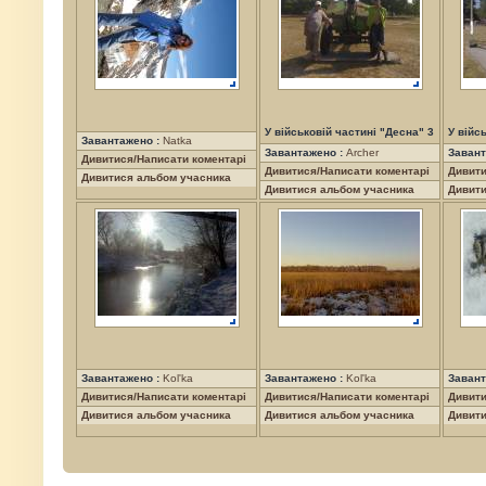
У військовій частині "Десна" 3
У війс
Завантажено :
Natka
Завантажено :
Archer
Завант
Дивитися/Написати коментарі
Дивитися/Написати коментарі
Дивити
Дивитися альбом учасника
Дивитися альбом учасника
Дивити
Завантажено :
Kol'ka
Завантажено :
Kol'ka
Завант
Дивитися/Написати коментарі
Дивитися/Написати коментарі
Дивити
Дивитися альбом учасника
Дивитися альбом учасника
Дивити