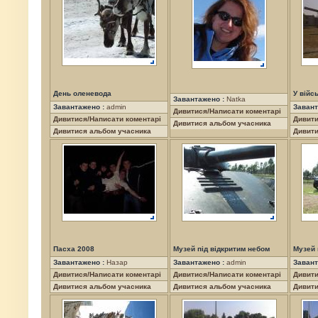
День оленевода
У війс
Завантажено :
Natka
Завантажено :
admin
Завант
Дивитися/Написати коментарі
Дивитися/Написати коментарі
Дивити
Дивитися альбом учасника
Дивитися альбом учасника
Дивити
Пасха 2008
Музей під відкритим небом
Музей 
Завантажено :
Назар
Завантажено :
admin
Завант
Дивитися/Написати коментарі
Дивитися/Написати коментарі
Дивити
Дивитися альбом учасника
Дивитися альбом учасника
Дивити