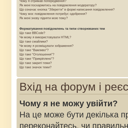
Чому я отримав попередження?
Як мені поскаржитись на повідомлення модератору?
Що означає кнопка “Зберегти” в формі написання повідомлення?
Чому моє повідомлення потребує одобрення?
Як мені знову підняти мою тему?
Форматування повідомлень та типи створюваних тем
Що таке BBCode?
Чи можу я використовувати HTML?
Що таке смайлики?
Чи можу я розміщувати зображення?
Що таке “Важливо”?
Що таке “Оголошення”?
Що таке “Прикріплено”?
Що таке закриті теми?
Що таке значок теми?
Вхід на форум і реє
Чому я не можу увійти?
На це може бути декілька п
переконайтесь, чи правильн