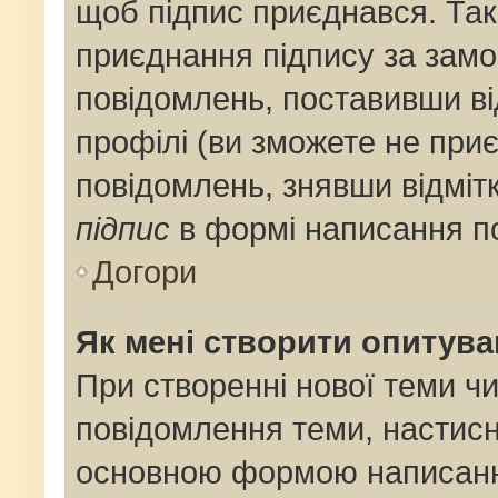
щоб підпис приєднався. Та
приєднання підпису за замо
повідомлень, поставивши ві
профілі (ви зможете не при
повідомлень, знявши відміт
підпис
в формі написання п
Догори
Як мені створити опитув
При створенні нової теми ч
повідомлення теми, настис
основною формою написанн