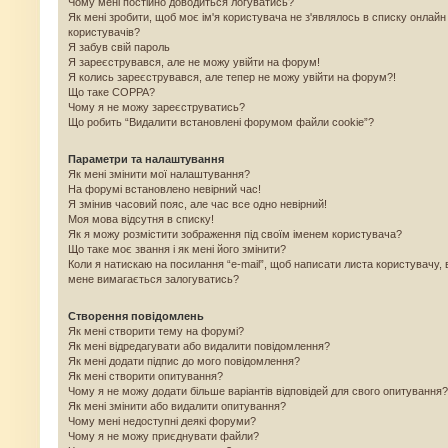
Чому мені постійно доводиться логуватись?
Як мені зробити, щоб моє ім'я користувача не з'являлось в списку онлайн
користувачів?
Я забув свій пароль
Я зареєструвався, але не можу увійти на форум!
Я колись зареєструвався, але тепер не можу увійти на форум?!
Що таке COPPA?
Чому я не можу зареєструватись?
Що робить “Видалити встановлені форумом файли cookie”?
Параметри та налаштування
Як мені змінити мої налаштування?
На форумі встановлено невірний час!
Я змінив часовий пояс, але час все одно невірний!
Моя мова відсутня в списку!
Як я можу розмістити зображення під своїм іменем користувача?
Що таке моє звання і як мені його змінити?
Коли я натискаю на посилання “e-mail”, щоб написати листа користувачу, 
мене вимагається залогуватись?
Створення повідомлень
Як мені створити тему на форумі?
Як мені відредагувати або видалити повідомлення?
Як мені додати підпис до мого повідомлення?
Як мені створити опитування?
Чому я не можу додати більше варіантів відповідей для свого опитування?
Як мені змінити або видалити опитування?
Чому мені недоступні деякі форуми?
Чому я не можу приєднувати файли?