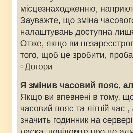
місцезнаходженню, наприклад
Зауважте, що зміна часовог
налаштувань доступна лише
Отже, якщо ви незареєстров
того, щоб це зробити, проб
Догори
Я змінив часовий пояс, ал
Якщо ви впевнені в тому, щ
часовий пояс та літній час ,
значить годинник на сервер
ласка, повідомте про це адм