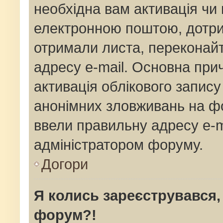
необхідна вам активація чи 
електронною поштою, дотрим
отримали листа, переконай
адресу e-mail. Основна прич
активація облікового запис
анонімних зловживань на фо
ввели правильну адресу e-ma
адміністратором форуму.
Догори
Я колись зареєструвався,
форум?!