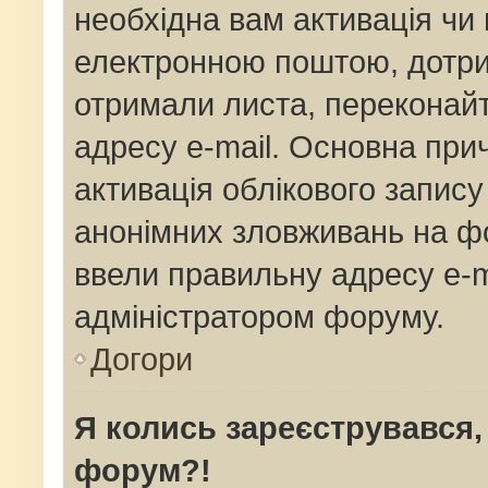
необхідна вам активація чи 
електронною поштою, дотрим
отримали листа, переконай
адресу e-mail. Основна прич
активація облікового запис
анонімних зловживань на фо
ввели правильну адресу e-ma
адміністратором форуму.
Догори
Я колись зареєструвався,
форум?!