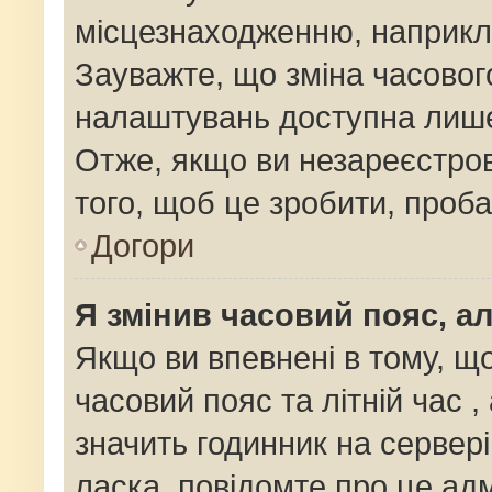
місцезнаходженню, наприклад
Зауважте, що зміна часовог
налаштувань доступна лише
Отже, якщо ви незареєстров
того, щоб це зробити, проб
Догори
Я змінив часовий пояс, ал
Якщо ви впевнені в тому, щ
часовий пояс та літній час ,
значить годинник на сервер
ласка, повідомте про це адм