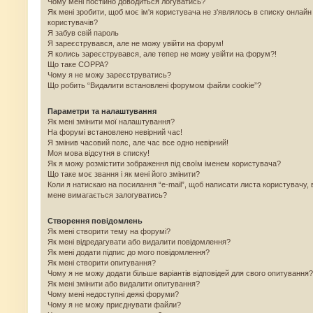
Чому мені постійно доводиться логуватись?
Як мені зробити, щоб моє ім'я користувача не з'являлось в списку онлайн
користувачів?
Я забув свій пароль
Я зареєструвався, але не можу увійти на форум!
Я колись зареєструвався, але тепер не можу увійти на форум?!
Що таке COPPA?
Чому я не можу зареєструватись?
Що робить “Видалити встановлені форумом файли cookie”?
Параметри та налаштування
Як мені змінити мої налаштування?
На форумі встановлено невірний час!
Я змінив часовий пояс, але час все одно невірний!
Моя мова відсутня в списку!
Як я можу розмістити зображення під своїм іменем користувача?
Що таке моє звання і як мені його змінити?
Коли я натискаю на посилання “e-mail”, щоб написати листа користувачу, 
мене вимагається залогуватись?
Створення повідомлень
Як мені створити тему на форумі?
Як мені відредагувати або видалити повідомлення?
Як мені додати підпис до мого повідомлення?
Як мені створити опитування?
Чому я не можу додати більше варіантів відповідей для свого опитування?
Як мені змінити або видалити опитування?
Чому мені недоступні деякі форуми?
Чому я не можу приєднувати файли?