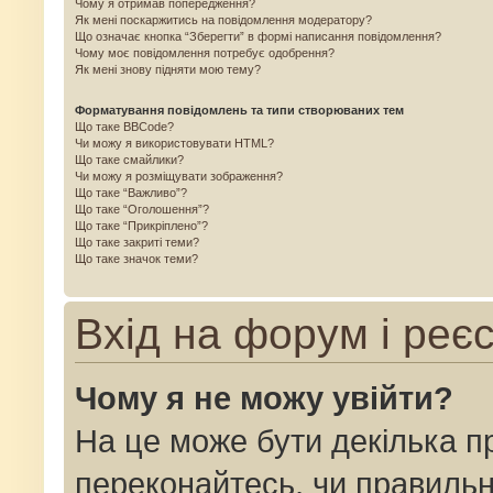
Чому я отримав попередження?
Як мені поскаржитись на повідомлення модератору?
Що означає кнопка “Зберегти” в формі написання повідомлення?
Чому моє повідомлення потребує одобрення?
Як мені знову підняти мою тему?
Форматування повідомлень та типи створюваних тем
Що таке BBCode?
Чи можу я використовувати HTML?
Що таке смайлики?
Чи можу я розміщувати зображення?
Що таке “Важливо”?
Що таке “Оголошення”?
Що таке “Прикріплено”?
Що таке закриті теми?
Що таке значок теми?
Вхід на форум і реє
Чому я не можу увійти?
На це може бути декілька п
переконайтесь, чи правильн