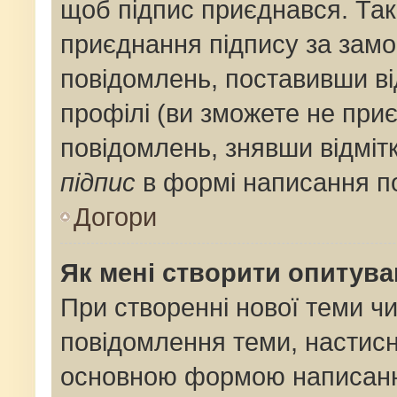
щоб підпис приєднався. Та
приєднання підпису за замо
повідомлень, поставивши ві
профілі (ви зможете не при
повідомлень, знявши відміт
підпис
в формі написання п
Догори
Як мені створити опитув
При створенні нової теми ч
повідомлення теми, настис
основною формою написанн