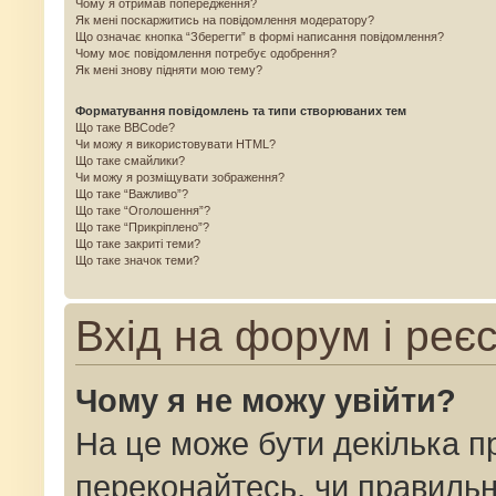
Чому я отримав попередження?
Як мені поскаржитись на повідомлення модератору?
Що означає кнопка “Зберегти” в формі написання повідомлення?
Чому моє повідомлення потребує одобрення?
Як мені знову підняти мою тему?
Форматування повідомлень та типи створюваних тем
Що таке BBCode?
Чи можу я використовувати HTML?
Що таке смайлики?
Чи можу я розміщувати зображення?
Що таке “Важливо”?
Що таке “Оголошення”?
Що таке “Прикріплено”?
Що таке закриті теми?
Що таке значок теми?
Вхід на форум і реє
Чому я не можу увійти?
На це може бути декілька п
переконайтесь, чи правильн