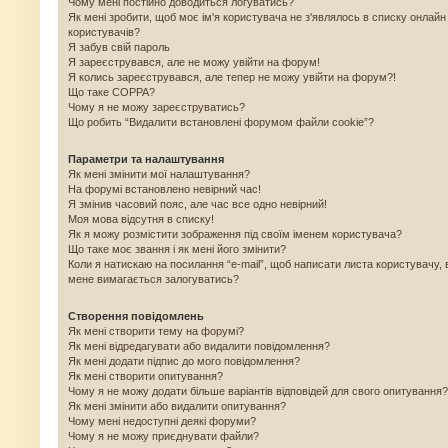
Чому мені постійно доводиться логуватись?
Як мені зробити, щоб моє ім'я користувача не з'являлось в списку онлайн
користувачів?
Я забув свій пароль
Я зареєструвався, але не можу увійти на форум!
Я колись зареєструвався, але тепер не можу увійти на форум?!
Що таке COPPA?
Чому я не можу зареєструватись?
Що робить “Видалити встановлені форумом файли cookie”?
Параметри та налаштування
Як мені змінити мої налаштування?
На форумі встановлено невірний час!
Я змінив часовий пояс, але час все одно невірний!
Моя мова відсутня в списку!
Як я можу розмістити зображення під своїм іменем користувача?
Що таке моє звання і як мені його змінити?
Коли я натискаю на посилання “e-mail”, щоб написати листа користувачу, 
мене вимагається залогуватись?
Створення повідомлень
Як мені створити тему на форумі?
Як мені відредагувати або видалити повідомлення?
Як мені додати підпис до мого повідомлення?
Як мені створити опитування?
Чому я не можу додати більше варіантів відповідей для свого опитування?
Як мені змінити або видалити опитування?
Чому мені недоступні деякі форуми?
Чому я не можу приєднувати файли?