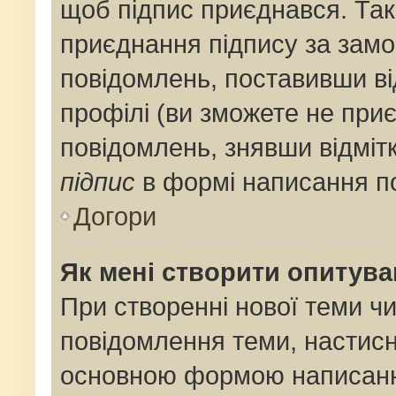
щоб підпис приєднався. Та
приєднання підпису за замо
повідомлень, поставивши ві
профілі (ви зможете не при
повідомлень, знявши відміт
підпис
в формі написання п
Догори
Як мені створити опитув
При створенні нової теми ч
повідомлення теми, настис
основною формою написанн