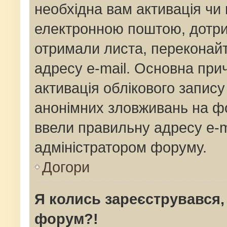
необхідна вам активація чи 
електронною поштою, дотрим
отримали листа, переконай
адресу e-mail. Основна прич
активація облікового запис
анонімних зловживань на фо
ввели правильну адресу e-ma
адміністратором форуму.
Догори
Я колись зареєструвався,
форум?!