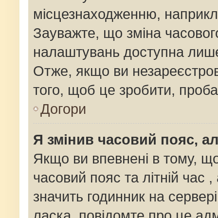
місцезнаходженню, наприклад
Зауважте, що зміна часовог
налаштувань доступна лише
Отже, якщо ви незареєстров
того, щоб це зробити, проб
Догори
Я змінив часовий пояс, ал
Якщо ви впевнені в тому, щ
часовий пояс та літній час ,
значить годинник на сервер
ласка, повідомте про це адм