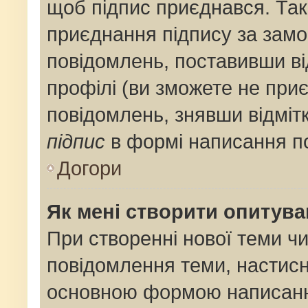
щоб підпис приєднався. Та
приєднання підпису за замо
повідомлень, поставивши ві
профілі (ви зможете не при
повідомлень, знявши відміт
підпис
в формі написання п
Догори
Як мені створити опитув
При створенні нової теми ч
повідомлення теми, настис
основною формою написанн