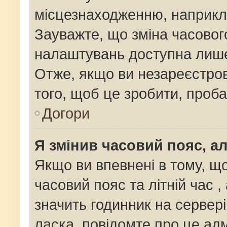
місцезнаходженню, наприклад
Зауважте, що зміна часовог
налаштувань доступна лише
Отже, якщо ви незареєстров
того, щоб це зробити, проб
Догори
Я змінив часовий пояс, ал
Якщо ви впевнені в тому, щ
часовий пояс та літній час ,
значить годинник на сервер
ласка, повідомте про це адм