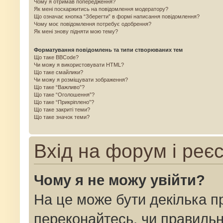
Чому я отримав попередження?
Як мені поскаржитись на повідомлення модератору?
Що означає кнопка “Зберегти” в формі написання повідомлення?
Чому моє повідомлення потребує одобрення?
Як мені знову підняти мою тему?
Форматування повідомлень та типи створюваних тем
Що таке BBCode?
Чи можу я використовувати HTML?
Що таке смайлики?
Чи можу я розміщувати зображення?
Що таке “Важливо”?
Що таке “Оголошення”?
Що таке “Прикріплено”?
Що таке закриті теми?
Що таке значок теми?
Вхід на форум і реє
Чому я не можу увійти?
На це може бути декілька п
переконайтесь, чи правильн