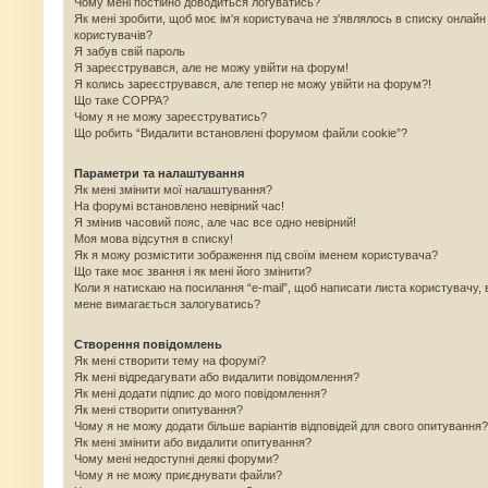
Чому мені постійно доводиться логуватись?
Як мені зробити, щоб моє ім'я користувача не з'являлось в списку онлайн
користувачів?
Я забув свій пароль
Я зареєструвався, але не можу увійти на форум!
Я колись зареєструвався, але тепер не можу увійти на форум?!
Що таке COPPA?
Чому я не можу зареєструватись?
Що робить “Видалити встановлені форумом файли cookie”?
Параметри та налаштування
Як мені змінити мої налаштування?
На форумі встановлено невірний час!
Я змінив часовий пояс, але час все одно невірний!
Моя мова відсутня в списку!
Як я можу розмістити зображення під своїм іменем користувача?
Що таке моє звання і як мені його змінити?
Коли я натискаю на посилання “e-mail”, щоб написати листа користувачу, 
мене вимагається залогуватись?
Створення повідомлень
Як мені створити тему на форумі?
Як мені відредагувати або видалити повідомлення?
Як мені додати підпис до мого повідомлення?
Як мені створити опитування?
Чому я не можу додати більше варіантів відповідей для свого опитування?
Як мені змінити або видалити опитування?
Чому мені недоступні деякі форуми?
Чому я не можу приєднувати файли?