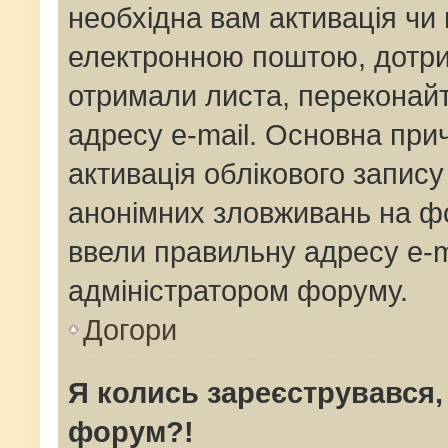
необхідна вам активація чи 
електронною поштою, дотрим
отримали листа, переконай
адресу e-mail. Основна прич
активація облікового запис
анонімних зловживань на фо
ввели правильну адресу e-ma
адміністратором форуму.
Догори
Я колись зареєструвався,
форум?!