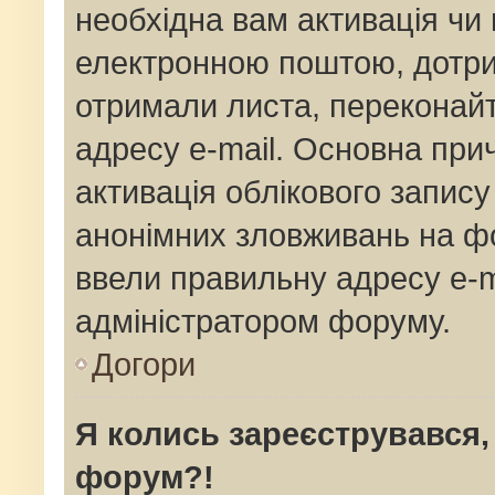
необхідна вам активація чи 
електронною поштою, дотрим
отримали листа, переконай
адресу e-mail. Основна прич
активація облікового запис
анонімних зловживань на фо
ввели правильну адресу e-ma
адміністратором форуму.
Догори
Я колись зареєструвався,
форум?!