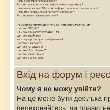
Чому я отримав попередження?
Як мені поскаржитись на повідомлення модератору?
Що означає кнопка “Зберегти” в формі написання повідомлення?
Чому моє повідомлення потребує одобрення?
Як мені знову підняти мою тему?
Форматування повідомлень та типи створюваних тем
Що таке BBCode?
Чи можу я використовувати HTML?
Що таке смайлики?
Чи можу я розміщувати зображення?
Що таке “Важливо”?
Що таке “Оголошення”?
Що таке “Прикріплено”?
Що таке закриті теми?
Що таке значок теми?
Вхід на форум і реє
Чому я не можу увійти?
На це може бути декілька п
переконайтесь, чи правильн