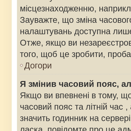
місцезнаходженню, наприклад
Зауважте, що зміна часовог
налаштувань доступна лише
Отже, якщо ви незареєстров
того, щоб це зробити, проб
Догори
Я змінив часовий пояс, ал
Якщо ви впевнені в тому, щ
часовий пояс та літній час ,
значить годинник на сервер
ласка, повідомте про це адм