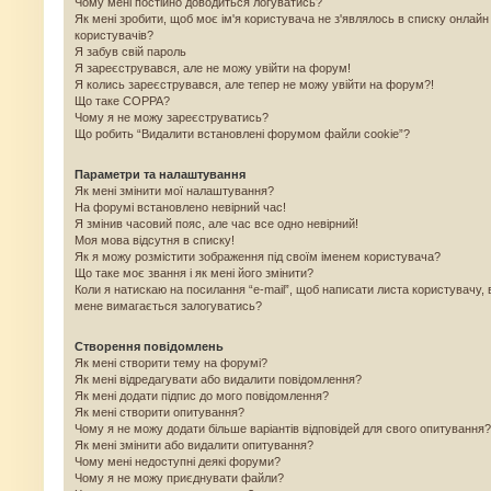
Чому мені постійно доводиться логуватись?
Як мені зробити, щоб моє ім'я користувача не з'являлось в списку онлайн
користувачів?
Я забув свій пароль
Я зареєструвався, але не можу увійти на форум!
Я колись зареєструвався, але тепер не можу увійти на форум?!
Що таке COPPA?
Чому я не можу зареєструватись?
Що робить “Видалити встановлені форумом файли cookie”?
Параметри та налаштування
Як мені змінити мої налаштування?
На форумі встановлено невірний час!
Я змінив часовий пояс, але час все одно невірний!
Моя мова відсутня в списку!
Як я можу розмістити зображення під своїм іменем користувача?
Що таке моє звання і як мені його змінити?
Коли я натискаю на посилання “e-mail”, щоб написати листа користувачу, 
мене вимагається залогуватись?
Створення повідомлень
Як мені створити тему на форумі?
Як мені відредагувати або видалити повідомлення?
Як мені додати підпис до мого повідомлення?
Як мені створити опитування?
Чому я не можу додати більше варіантів відповідей для свого опитування?
Як мені змінити або видалити опитування?
Чому мені недоступні деякі форуми?
Чому я не можу приєднувати файли?