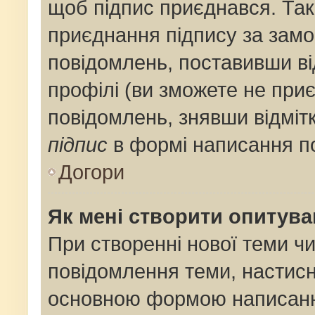
щоб підпис приєднався. Та
приєднання підпису за замо
повідомлень, поставивши ві
профілі (ви зможете не при
повідомлень, знявши відміт
підпис
в формі написання п
Догори
Як мені створити опитув
При створенні нової теми ч
повідомлення теми, настис
основною формою написанн