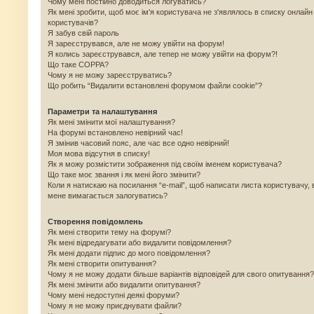
Чому мені постійно доводиться логуватись?
Як мені зробити, щоб моє ім'я користувача не з'являлось в списку онлайн
користувачів?
Я забув свій пароль
Я зареєструвався, але не можу увійти на форум!
Я колись зареєструвався, але тепер не можу увійти на форум?!
Що таке COPPA?
Чому я не можу зареєструватись?
Що робить “Видалити встановлені форумом файли cookie”?
Параметри та налаштування
Як мені змінити мої налаштування?
На форумі встановлено невірний час!
Я змінив часовий пояс, але час все одно невірний!
Моя мова відсутня в списку!
Як я можу розмістити зображення під своїм іменем користувача?
Що таке моє звання і як мені його змінити?
Коли я натискаю на посилання “e-mail”, щоб написати листа користувачу, 
мене вимагається залогуватись?
Створення повідомлень
Як мені створити тему на форумі?
Як мені відредагувати або видалити повідомлення?
Як мені додати підпис до мого повідомлення?
Як мені створити опитування?
Чому я не можу додати більше варіантів відповідей для свого опитування?
Як мені змінити або видалити опитування?
Чому мені недоступні деякі форуми?
Чому я не можу приєднувати файли?