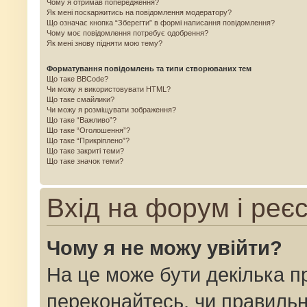
Чому я отримав попередження?
Як мені поскаржитись на повідомлення модератору?
Що означає кнопка “Зберегти” в формі написання повідомлення?
Чому моє повідомлення потребує одобрення?
Як мені знову підняти мою тему?
Форматування повідомлень та типи створюваних тем
Що таке BBCode?
Чи можу я використовувати HTML?
Що таке смайлики?
Чи можу я розміщувати зображення?
Що таке “Важливо”?
Що таке “Оголошення”?
Що таке “Прикріплено”?
Що таке закриті теми?
Що таке значок теми?
Вхід на форум і реє
Чому я не можу увійти?
На це може бути декілька п
переконайтесь, чи правильн