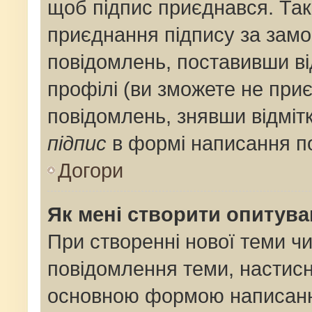
щоб підпис приєднався. Та
приєднання підпису за замо
повідомлень, поставивши ві
профілі (ви зможете не при
повідомлень, знявши відміт
підпис
в формі написання п
Догори
Як мені створити опитув
При створенні нової теми ч
повідомлення теми, настис
основною формою написанн