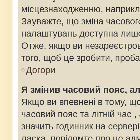
місцезнаходженню, наприклад
Зауважте, що зміна часовог
налаштувань доступна лише
Отже, якщо ви незареєстров
того, щоб це зробити, проб
Догори
Я змінив часовий пояс, ал
Якщо ви впевнені в тому, щ
часовий пояс та літній час ,
значить годинник на сервер
ласка, повідомте про це адм