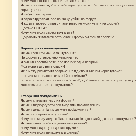
Чому мені постійно доводиться логуватись?
Як мені зробити, щоб моє ім'я користувача не з'являлось в списку онлайн
користувачів?
Я забув свій пароль
Я зареєструвався, але не можу увійти на форум!
Я колись зареєструвався, але тепер не можу увійти на форум?!
Що таке COPPA?
Чому я не можу зареєструватись?
Що робить “Видалити встановлені форумом файли cookie”?
Параметри та налаштування
Як мені змінити мої налаштування?
На форумі встановлено невірний час!
Я змінив часовий пояс, але час все одно невірний!
Моя мова відсутня в списку!
Як я можу розмістити зображення під своїм іменем користувача?
Що таке моє звання і як мені його змінити?
Коли я натискаю на посилання “e-mail”, щоб написати листа користувачу, 
мене вимагається залогуватись?
Створення повідомлень
Як мені створити тему на форумі?
Як мені відредагувати або видалити повідомлення?
Як мені додати підпис до мого повідомлення?
Як мені створити опитування?
Чому я не можу додати більше варіантів відповідей для свого опитування?
Як мені змінити або видалити опитування?
Чому мені недоступні деякі форуми?
Чому я не можу приєднувати файли?