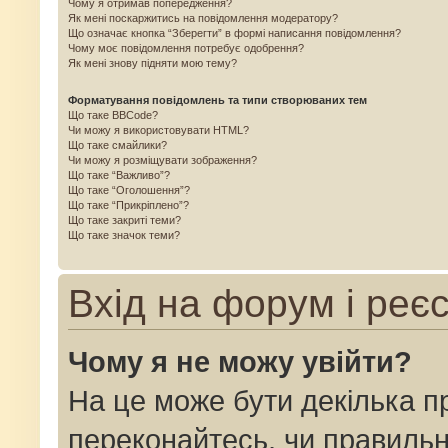
Чому я отримав попередження?
Як мені поскаржитись на повідомлення модератору?
Що означає кнопка “Зберегти” в формі написання повідомлення?
Чому моє повідомлення потребує одобрення?
Як мені знову підняти мою тему?
Форматування повідомлень та типи створюваних тем
Що таке BBCode?
Чи можу я використовувати HTML?
Що таке смайлики?
Чи можу я розміщувати зображення?
Що таке “Важливо”?
Що таке “Оголошення”?
Що таке “Прикріплено”?
Що таке закриті теми?
Що таке значок теми?
Вхід на форум і реє
Чому я не можу увійти?
На це може бути декілька п
переконайтесь, чи правильн