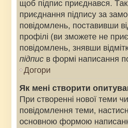
щоб підпис приєднався. Та
приєднання підпису за замо
повідомлень, поставивши ві
профілі (ви зможете не при
повідомлень, знявши відміт
підпис
в формі написання п
Догори
Як мені створити опитув
При створенні нової теми ч
повідомлення теми, настис
основною формою написанн