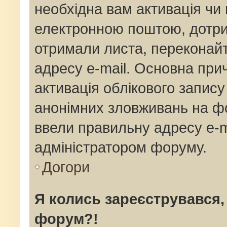
необхідна вам активація чи 
електронною поштою, дотрим
отримали листа, переконай
адресу e-mail. Основна прич
активація облікового запис
анонімних зловживань на фо
ввели правильну адресу e-ma
адміністратором форуму.
Догори
Я колись зареєструвався,
форум?!