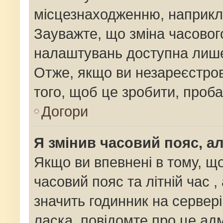
місцезнаходженню, наприклад
Зауважте, що зміна часовог
налаштувань доступна лише
Отже, якщо ви незареєстров
того, щоб це зробити, проб
Догори
Я змінив часовий пояс, ал
Якщо ви впевнені в тому, щ
часовий пояс та літній час ,
значить годинник на сервер
ласка, повідомте про це адм