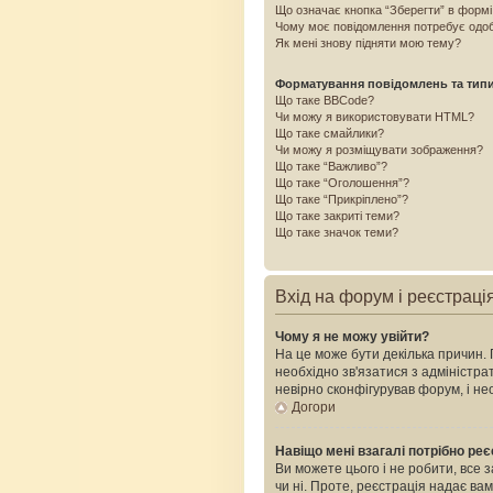
Що означає кнопка “Зберегти” в форм
Чому моє повідомлення потребує одо
Як мені знову підняти мою тему?
Форматування повідомлень та тип
Що таке BBCode?
Чи можу я використовувати HTML?
Що таке смайлики?
Чи можу я розміщувати зображення?
Що таке “Важливо”?
Що таке “Оголошення”?
Що таке “Прикріплено”?
Що таке закриті теми?
Що таке значок теми?
Вхід на форум і реєстраці
Чому я не можу увійти?
На це може бути декілька причин. 
необхідно зв'язатися з адміністр
невірно сконфігурував форум, і н
Догори
Навіщо мені взагалі потрібно ре
Ви можете цього і не робити, все 
чи ні. Проте, реєстрація надає ва