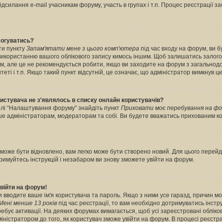
дсилання e-mail учасникам форуму, участь в групах і т.п. Процес реєстрації з
логуватись?
ти пункту
Запам'ятати мене з цього комп'ютера
під час входу на форум, ви 
 використанню вашого облікового запису кимось іншим. Щоб залишатись залог
рум, але це не рекомендується робити, якщо ви заходите на форум з загальнод
итеті і т.п. Якщо такий пункт відсутній, це означає, що адміністратор вимкнув ц
ористувача не з'являлось в списку онлайн користувачів?
ділі “Налаштування форуму” знайдіть пункт
Приховати моє перебування на фо
ише адміністраторам, модераторам та собі. Ви будете вважатись прихованим к
може бути відновлено, вам легко може бути створено новий. Для цього перейді
тримуйтесь інструкцій і незабаром ви знову зможете увійти на форум.
війти на форум!
ви вводите ваше ім'я користувача та пароль. Якщо з ними усе гаразд, причин м
Мені менше 13 років
під час реєстрації, то вам необхідно дотримуватись інструк
бує активації. На деяких форумах вимагається, щоб усі зареєстровані обліков
ністратором до того, як користувач зможе увійти на форум. В процесі реєстра