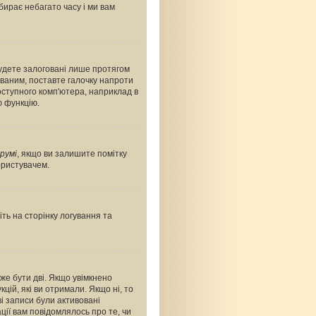
абирає небагато часу і ми вам
будете залоговані лише протягом
ованим, поставте галочку напроти
оступного комп'ютера, наприклад в
ю функцію.
румі
, якщо ви залишите помітку
ористувачем.
ть на сторінку логування та
оже бути дві. Якщо увімкнено
цій, які ви отримали. Якщо ні, то
і записи були активовані
ції вам повідомлялось про те, чи