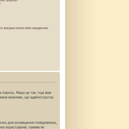
ьому форумі?
?
ого використання і/або юридичних
 пароль. Якщо це так, тоді вам
Також можливо, що адміністратор
ватись для розміщення повідомлень,
их користувачів, такими як