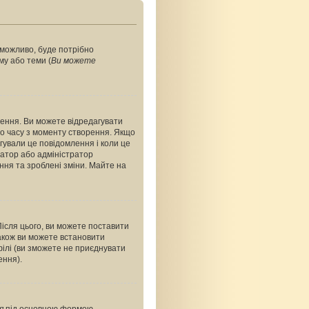
, можливо, буде потрібно
му або теми (
Ви можете
ення. Ви можете відредагувати
о часу з моменту створення. Якщо
агували це повідомлення і коли це
ратор або адміністратор
ння та зроблені зміни. Майте на
Після цього, ви можете поставити
акож ви можете встановити
філі (ви зможете не приєднувати
ення).