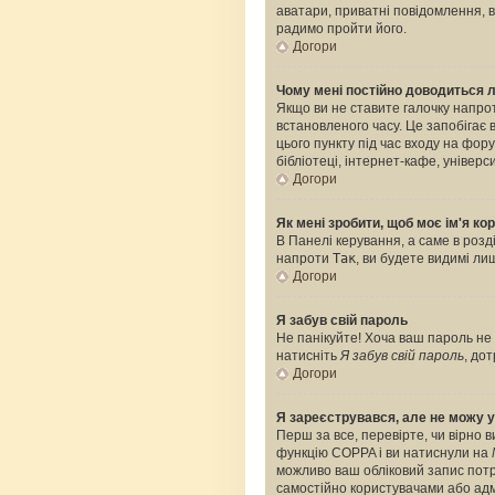
аватари, приватні повідомлення, ві
радимо пройти його.
Догори
Чому мені постійно доводиться 
Якщо ви не ставите галочку напро
встановленого часу. Це запобігає
цього пункту під час входу на фо
бібліотеці, інтернет-кафе, універс
Догори
Як мені зробити, щоб моє ім'я к
В Панелі керування, а саме в роз
напроти
Так
, ви будете видимі л
Догори
Я забув свій пароль
Не панікуйте! Хоча ваш пароль не 
натисніть
Я забув свій пароль
, до
Догори
Я зареєструвався, але не можу у
Перш за все, перевірте, чи вірно 
функцію COPPA і ви натиснули на
можливо ваш обліковий запис потре
самостійно користувачами або адмі