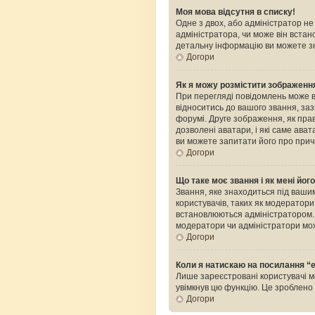
Моя мова відсутня в списку!
Одне з двох, або адміністратор н
адміністратора, чи може він встан
детальну інформацію ви можете зн
Догори
Як я можу розмістити зображення
При перегляді повідомлень може 
відноситись до вашого звання, зазв
форумі. Друге зображення, як прав
дозволені аватари, і які саме ава
ви можете запитати його про прич
Догори
Що таке моє звання і як мені йог
Звання, яке знаходиться під вашим
користувачів, таких як модератор
встановлюються адміністратором. 
модератори чи адміністратори мож
Догори
Коли я натискаю на посилання “e
Лише зареєстровані користувачі м
увімкнув цю функцію. Це зроблен
Догори