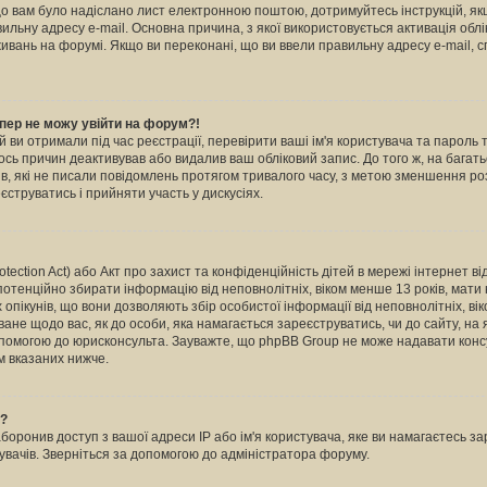
кщо вам було надіслано лист електронною поштою, дотримуйтесь інструкцій, як
льну адресу e-mail. Основна причина, з якої використовується активація обл
вань на форумі. Якщо ви переконані, що ви ввели правильну адресу e-mail, с
пер не можу увійти на форум?!
й ви отримали під час реєстрації, перевірити ваші ім'я користувача та пароль
ось причин деактивував або видалив ваш обліковий запис. До того ж, на бага
в, які не писали повідомлень протягом тривалого часу, з метою зменшення ро
струватись і прийняти участь у дискусіях.
otection Act) або Акт про захист та конфіденційність дітей в мережі інтернет в
 потенційно збирати інформацію від неповнолітніх, віком менше 13 років, мати н
х опікунів, що вони дозволяють збір особистої інформації від неповнолітніх, ві
ване щодо вас, як до особи, яка намагається зареєструватись, чи до сайту, на
опомогою до юрисконсульта. Зауважте, що phpBB Group не може надавати консу
м вказаних нижче.
ь?
ронив доступ з вашої адреси IP або ім'я користувача, яке ви намагаєтесь зар
увачів. Зверніться за допомогою до адміністратора форуму.