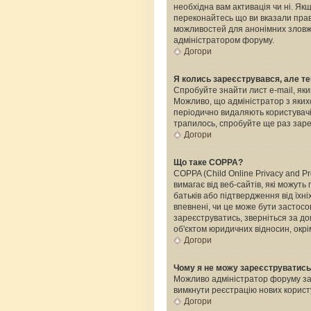
необхідна вам активація чи ні. Я
переконайтесь що ви вказали прави
можливостей для анонімних зловжи
адміністратором форуму.
Догори
Я колись зареєструвався, але те
Спробуйте знайти лист e-mail, яки
Можливо, що адміністратор з яких
періодично видаляють користувачі
трапилось, спробуйте ще раз зареє
Догори
Що таке COPPA?
COPPA (Child Online Privacy and Pr
вимагає від веб-сайтів, які можуть
батьків або підтвердження від їхні
впевнені, чи це може бути застосо
зареєструватись, зверніться за д
об'єктом юридичних відносин, окрі
Догори
Чому я не можу зареєструватис
Можливо адміністратор форуму забо
вимкнути реєстрацію нових корист
Догори