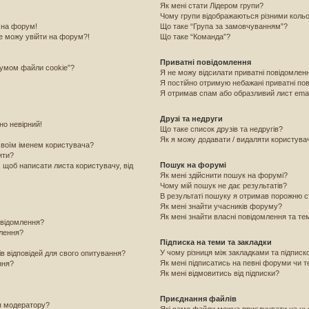
Як мені стати Лідером групи?
Чому групи відображаються різними коль
 на форум!
Що таке “Група за замовчуванням”?
е можу увійти на форум?!
Що таке “Команда”?
Приватні повідомлення
румом файли cookie”?
Я не можу відсилати приватні повідомлен
Я постійно отримую небажані приватні по
Я отримав спам або образливий лист emai
Друзі та недруги
но невірний!
Що таке список друзів та недругів?
Як я можу додавати / видаляти користувачі
своїм іменем користувача?
ити?
Пошук на форумі
, щоб написати листа користувачу, від
Як мені здійснити пошук на форумі?
Чому мій пошук не дає результатів?
В результаті пошуку я отримав порожню с
Як мені знайти учасників форуму?
Як мені знайти власні повідомлення та те
овідомлення?
млення?
Підписка на теми та закладки
У чому різниця між закладками та підпис
ів відповідей для свого опитування?
Як мені підписатись на певні форуми чи 
ння?
Як мені відмовитись від підписки?
Приєднання файлів
я модератору?