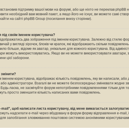
е встановив підтримку вашої мови на форумі, або ще ніхто не переклав phpBB 
овити необхідний вам мовний пакет, а якщо його не існує, ви можете самі ство
айти на сайті phpBB Group (посилання внизу сторінки).
 під своїм іменем користувача?
відображатись два зображення під іменем користувача. Залежно від стилю ф
ичай у вигляді зірочок, блоків чи крапок, які відображають скільки повідомлен
ило більше, відоме як аватар, унікальне для кожного користувача. Від адміні
тари можуть використовуватись. Якщо ви не можете використовувати аватари, з
ини цієї заборони.
о змінити?
 іменем користувача, відображає кількість повідомлень, яку ви написали, або
и або адміністратори. Взагалі ви не можете безпосередньо змінювати жодне зв
Будь-ласка, не засмічуйте форум непотрібними повідомленнями тільки для тог
уть просто зменшити кількість написаних вами повідомлень.
-mail”, щоб написати листа користувачу, від мене вимагається залогувати
ожуть надсилати e-mail через вбудовану в форум форму відправлення e-mail, 
о для запобігання зловживанню поштовою системою анонімними користувачам