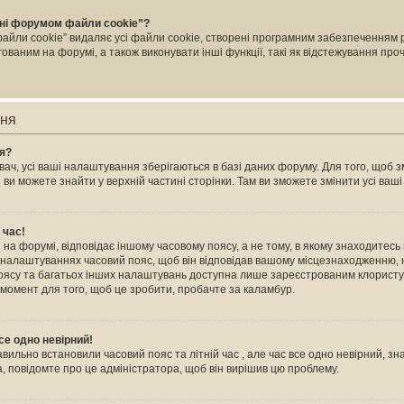
ні форумом файли cookie”?
йли cookie” видаляє усі файли cookie, створені програмним забезпеченням 
ваним на форумі, а також виконувати інші функції, такі як відстежування пр
ння
ня?
ач, усі ваші налаштування зберігаються в базі даних форуму. Для того, щоб зм
 ви можете знайти у верхній частині сторінки. Там ви зможете змінити усі ва
 час!
на форумі, відповідає іншому часовому поясу, а не тому, в якому знаходитесь в
 налаштуваннях часовий пояс, щоб він відповідав вашому місцезнаходженню, н
 поясу та багатьох інших налаштувань доступна лише зареєстрованим клористу
 момент для того, щоб це зробити, пробачте за каламбур.
се одно невірний!
авильно встановили часовий пояс та літній час , але час все одно невірний, зн
, повідомте про це адміністратора, щоб він вирішив цю проблему.