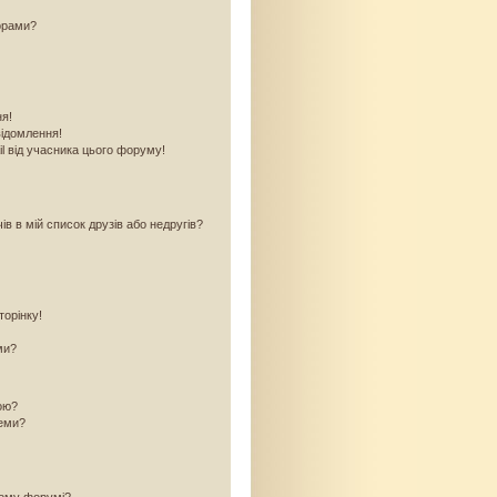
орами?
ня!
відомлення!
l від учасника цього форуму!
в в мій список друзів або недругів?
торінку!
ми?
кою?
теми?