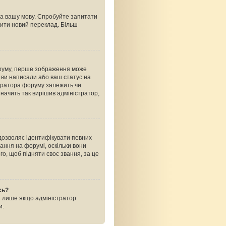
на вашу мову. Спробуйте запитати
рити новий переклад. Більш
оруму, перше зображення може
ь ви написали або ваш статус на
стратора форуму залежить чи
начить так вирішив адміністратор,
 дозволяє ідентифікувати певних
ання на форумі, оскільки вони
о, щоб підняти своє звання, за це
сь?
і лише якщо адміністратор
и.