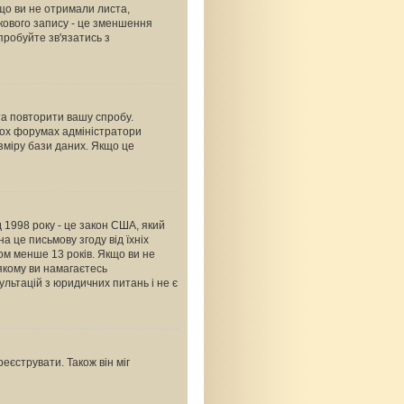
що ви не отримали листа,
ікового запису - це зменшення
пробуйте зв'язатись з
 та повторити вашу спробу.
тьох форумах адміністратори
зміру бази даних. Якщо це
ід 1998 року - це закон США, який
а це письмову згоду від їхніх
ком менше 13 років. Якщо ви не
 якому ви намагаєтесь
льтацій з юридичних питань і не є
еєструвати. Також він міг