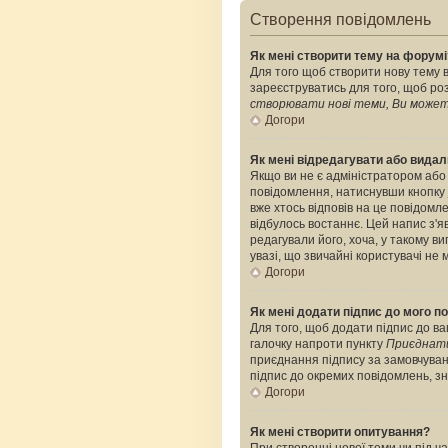
Створення повідомлень
Як мені створити тему на форумі
Для того щоб створити нову тему в
зареєструватись для того, щоб роз
створювати нові теми, Ви можете
Догори
Як мені відредагувати або вида
Якщо ви не є адміністратором або
повідомлення, натиснувши кнопку
вже хтось відповів на це повідомле
відбулось востаннє. Цей напис з'я
редагували його, хоча, у такому 
увазі, що звичайні користувачі не 
Догори
Як мені додати підпис до мого 
Для того, щоб додати підпис до ва
галочку напроти пункту
Приєднати
приєднання підпису за замовчуван
підпис до окремих повідомлень, з
Догори
Як мені створити опитування?