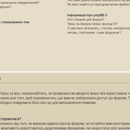
Які саме файли можна приєднувати на ц
і написання повідомлення?
Як мені знайти усі приєднані мною файли
брення?
Інформація про phpBB 3
Хто створив цей форум?
и створюваних тем
Чому на форумі немає функції X?
З ким мені зв'язатись з питань некоректн
питань, пов'язаних з цим форумом?
я
Перш за все, переконайтесь, чи правильно ви вводите ваше ім'я користувача та
атором для того, щоб переконатись, що вам не заборонено доступ до форуму. 
еобхідно повідомити його про це для виправлення помилки.
єструватися?
залежить від того, як вирішив адміністратор форуму, чи потрібно вам реєстру
м можливість користуватись додатковими функціями, які недоступні для анонімн