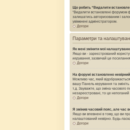
Що робить “Видалити встановле
“Видалити встановлені форумом фа
залишатись авторизованим і залого
увімкнені адміністратором.
Догори
Параметри та налаштува
Як мені змінити мої налаштуван
Якщо ви - зареєстрований користув
керування
, зазвичай це посилання
Догори
На форумі встановлено невірний
Можливо час, який відображається 
вашу Панель керування та змініть
т.д. Зауважте, що зміна часового
незареєстровані, то це непоганий
Догори
Я змінив часовий пояс, але час в
Якщо ви впевнені в тому, що ви пр
налаштований невірно. Будь-ласка
Догори