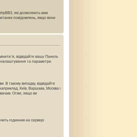
phpBB3, які дозволяють вам
очитаних повідомлень, якщо вони
інити їх, відвідайте вашу
Панель
ші налаштування та параметри.
и. В такому випадку, відвідайте
априклад, Київ, Варшава, Москва і
вачам. Отже, якщо ви
ачить годинник на сервері