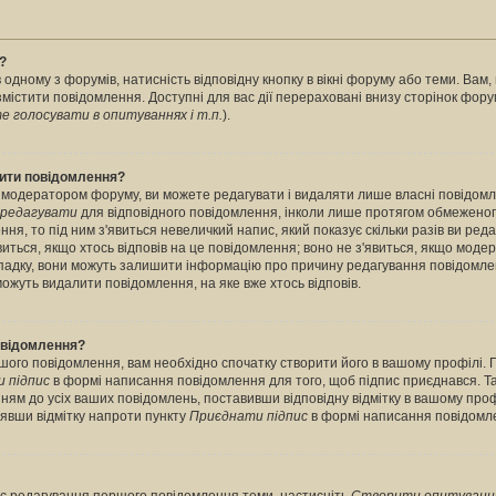
?
 одному з форумів, натисність відповідну кнопку в вікні форуму або теми. Вам
містити повідомлення. Доступні для вас дії перераховані внизу сторінок фору
 голосувати в опитуваннях і т.п.
).
лити повідомлення?
 модератором форуму, ви можете редагувати і видаляти лише власні повідомл
редагувати
для відповідного повідомлення, інколи лише протягом обмеженог
ння, то під ним з'явиться невеличкий напис, який показує скільки разів ви ред
виться, якщо хтось відповів на це повідомлення; воно не з'явиться, якщо моде
випадку, вони можуть залишити інформацію про причину редагування повідомле
можуть видалити повідомлення, на яке вже хтось відповів.
повідомлення?
шого повідомлення, вам необхідно спочатку створити його в вашому профілі. 
 підпис
в формі написання повідомлення для того, щоб підпис приєднався. Т
ням до усіх ваших повідомлень, поставивши відповідну відмітку в вашому про
нявши відмітку напроти пункту
Приєднати підпис
в формі написання повідомл