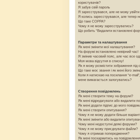
користувачів?
Я забув свій пароль
Я зареєструвався, але не можу увійти
Я колись зареєструвався, але тепер н
Що таке COPPA?
Чому я не можу зареєструватись?
Що робить “Видалити встановлені фо
Параметри та налаштування
Як мені змінити мої налаштування?
На форумі встановлено невірний час!
Я змінив часовий пояс, але час все од
Моя мова відсутня в списку!
Як я можу розмістити зображення під 
Що таке моє звання і як мені його змін
Коли я натискаю на посилання “e-mail”
мене вимагається залогуватись?
Створення повідомлень
Як мені створити тему на форумі?
Як мені відредагувати або видалити п
Як мені додати підпис до мого повідо
Як мені створити опитування?
Чому я не можу додати більше варіант
Як мені змінити або видалити опитува
Чому мені недоступні деякі форуми?
Чому я не можу приєднувати файли?
Чому я отримав попередження?
Як мені поскаржитись на повідомленн