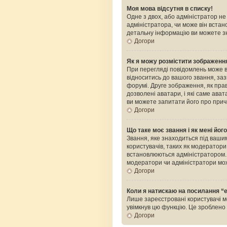
Моя мова відсутня в списку!
Одне з двох, або адміністратор н
адміністратора, чи може він встан
детальну інформацію ви можете зн
Догори
Як я можу розмістити зображення
При перегляді повідомлень може 
відноситись до вашого звання, зазв
форумі. Друге зображення, як прав
дозволені аватари, і які саме ава
ви можете запитати його про прич
Догори
Що таке моє звання і як мені йог
Звання, яке знаходиться під вашим
користувачів, таких як модератор
встановлюються адміністратором. 
модератори чи адміністратори мож
Догори
Коли я натискаю на посилання “e
Лише зареєстровані користувачі м
увімкнув цю функцію. Це зроблен
Догори