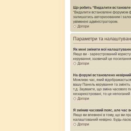
Що робить “Видалити встановле
“Видалити встановлені форумом фа
залишатись авторизованим і залого
увімкнені адміністратором.
Догори
Параметри та налаштува
Як мені змінити мої налаштуван
Якщо ви - зареєстрований користув
керування
, зазвичай це посилання
Догори
На форумі встановлено невірний
Можливо час, який відображається 
вашу Панель керування та змініть
т.д. Зауважте, що зміна часового
незареєстровані, то це непоганий
Догори
Я змінив часовий пояс, але час в
Якщо ви впевнені в тому, що ви пр
налаштований невірно. Будь-ласка
Догори