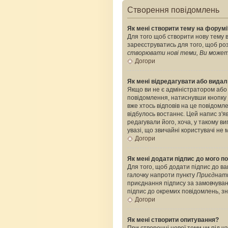
Створення повідомлень
Як мені створити тему на форумі
Для того щоб створити нову тему в
зареєструватись для того, щоб роз
створювати нові теми, Ви можете
Догори
Як мені відредагувати або вида
Якщо ви не є адміністратором або
повідомлення, натиснувши кнопку
вже хтось відповів на це повідомле
відбулось востаннє. Цей напис з'я
редагували його, хоча, у такому 
увазі, що звичайні користувачі не 
Догори
Як мені додати підпис до мого 
Для того, щоб додати підпис до ва
галочку напроти пункту
Приєднати
приєднання підпису за замовчуван
підпис до окремих повідомлень, з
Догори
Як мені створити опитування?