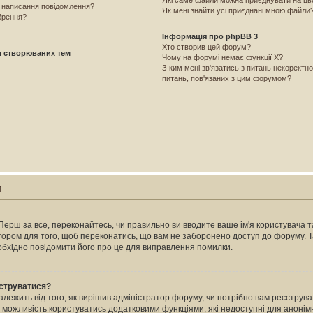
Які саме файли можна приєднувати на ц
і написання повідомлення?
Як мені знайти усі приєднані мною файли
брення?
Інформація про phpBB 3
Хто створив цей форум?
и створюваних тем
Чому на форумі немає функції X?
З ким мені зв'язатись з питань некоректн
питань, пов'язаних з цим форумом?
я
Перш за все, переконайтесь, чи правильно ви вводите ваше ім'я користувача та
атором для того, щоб переконатись, що вам не заборонено доступ до форуму. 
еобхідно повідомити його про це для виправлення помилки.
єструватися?
залежить від того, як вирішив адміністратор форуму, чи потрібно вам реєстру
м можливість користуватись додатковими функціями, які недоступні для анонімн