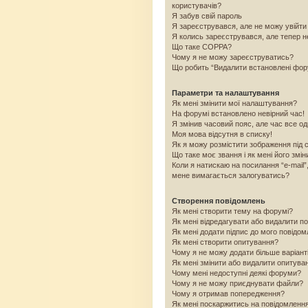
користувачів?
Я забув свій пароль
Я зареєструвався, але не можу увійти
Я колись зареєструвався, але тепер н
Що таке COPPA?
Чому я не можу зареєструватись?
Що робить “Видалити встановлені фо
Параметри та налаштування
Як мені змінити мої налаштування?
На форумі встановлено невірний час!
Я змінив часовий пояс, але час все од
Моя мова відсутня в списку!
Як я можу розмістити зображення під 
Що таке моє звання і як мені його змін
Коли я натискаю на посилання “e-mail”
мене вимагається залогуватись?
Створення повідомлень
Як мені створити тему на форумі?
Як мені відредагувати або видалити п
Як мені додати підпис до мого повідо
Як мені створити опитування?
Чому я не можу додати більше варіант
Як мені змінити або видалити опитува
Чому мені недоступні деякі форуми?
Чому я не можу приєднувати файли?
Чому я отримав попередження?
Як мені поскаржитись на повідомленн