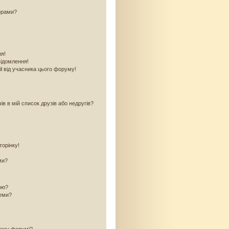
орами?
ня!
відомлення!
l від учасника цього форуму!
в в мій список друзів або недругів?
торінку!
ми?
кою?
теми?