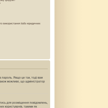
ьому форумі?
?
ого використання і/або юридичних
 пароль. Якщо це так, тоді вам
Також можливо, що адміністратор
ватись для розміщення повідомлень,
их користувачів, такими як