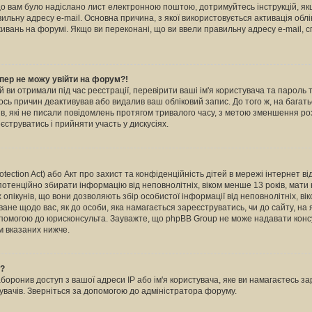
кщо вам було надіслано лист електронною поштою, дотримуйтесь інструкцій, як
льну адресу e-mail. Основна причина, з якої використовується активація обл
вань на форумі. Якщо ви переконані, що ви ввели правильну адресу e-mail, с
пер не можу увійти на форум?!
й ви отримали під час реєстрації, перевірити ваші ім'я користувача та пароль
ось причин деактивував або видалив ваш обліковий запис. До того ж, на бага
в, які не писали повідомлень протягом тривалого часу, з метою зменшення ро
струватись і прийняти участь у дискусіях.
otection Act) або Акт про захист та конфіденційність дітей в мережі інтернет в
 потенційно збирати інформацію від неповнолітніх, віком менше 13 років, мати н
х опікунів, що вони дозволяють збір особистої інформації від неповнолітніх, ві
ване щодо вас, як до особи, яка намагається зареєструватись, чи до сайту, на
опомогою до юрисконсульта. Зауважте, що phpBB Group не може надавати консу
м вказаних нижче.
ь?
ронив доступ з вашої адреси IP або ім'я користувача, яке ви намагаєтесь зар
увачів. Зверніться за допомогою до адміністратора форуму.