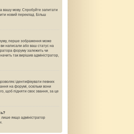
на вашу мову. Спробуйте запитати
рити новий переклад. Більш
оруму, перше зображення може
ь ви написали або ваш статус на
стратора форуму залежить чи
начить так вирішив адміністратор,
 дозволяє ідентифікувати певних
ання на форумі, оскільки вони
о, щоб підняти своє звання, за це
сь?
і лише якщо адміністратор
и.