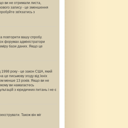
що ви не отримали листа,
ікового запису - це зменшення
пробуйте зв'язатись з
 та повторити вашу спробу.
тьох форумах адміністратори
зміру бази даних. Якщо це
ід 1998 року - це закон США, який
а це письмову згоду від їхніх
ком менше 13 років. Якщо ви не
 якому ви намагаєтесь
льтацій з юридичних питань і не є
еєструвати. Також він міг