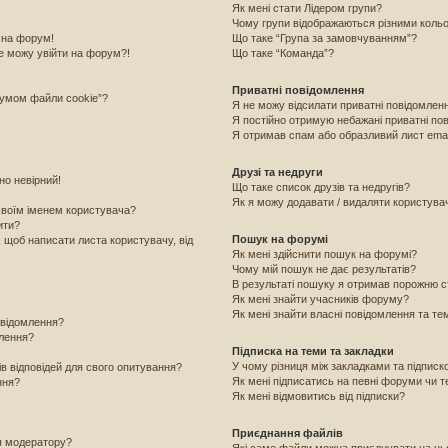
Як мені стати Лідером групи?
Чому групи відображаються різними коль
 на форум!
Що таке “Група за замовчуванням”?
е можу увійти на форум?!
Що таке “Команда”?
Приватні повідомлення
румом файли cookie”?
Я не можу відсилати приватні повідомлен
Я постійно отримую небажані приватні по
Я отримав спам або образливий лист emai
Друзі та недруги
но невірний!
Що таке список друзів та недругів?
Як я можу додавати / видаляти користувачі
своїм іменем користувача?
ити?
Пошук на форумі
, щоб написати листа користувачу, від
Як мені здійснити пошук на форумі?
Чому мій пошук не дає результатів?
В результаті пошуку я отримав порожню с
Як мені знайти учасників форуму?
Як мені знайти власні повідомлення та те
овідомлення?
млення?
Підписка на теми та закладки
У чому різниця між закладками та підпис
ів відповідей для свого опитування?
Як мені підписатись на певні форуми чи 
ння?
Як мені відмовитись від підписки?
Приєднання файлів
я модератору?