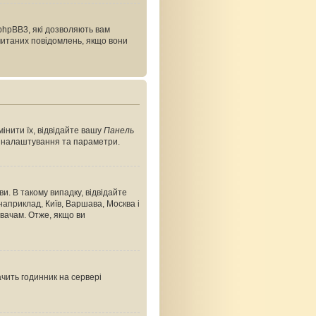
phpBB3, які дозволяють вам
очитаних повідомлень, якщо вони
інити їх, відвідайте вашу
Панель
ші налаштування та параметри.
и. В такому випадку, відвідайте
априклад, Київ, Варшава, Москва і
вачам. Отже, якщо ви
ачить годинник на сервері