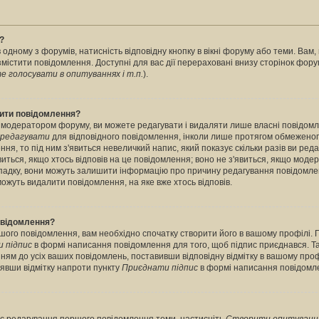
?
 одному з форумів, натисність відповідну кнопку в вікні форуму або теми. Вам
містити повідомлення. Доступні для вас дії перераховані внизу сторінок фору
 голосувати в опитуваннях і т.п.
).
лити повідомлення?
 модератором форуму, ви можете редагувати і видаляти лише власні повідомл
редагувати
для відповідного повідомлення, інколи лише протягом обмеженог
ння, то під ним з'явиться невеличкий напис, який показує скільки разів ви ред
виться, якщо хтось відповів на це повідомлення; воно не з'явиться, якщо моде
випадку, вони можуть залишити інформацію про причину редагування повідомле
можуть видалити повідомлення, на яке вже хтось відповів.
повідомлення?
шого повідомлення, вам необхідно спочатку створити його в вашому профілі. 
 підпис
в формі написання повідомлення для того, щоб підпис приєднався. Т
ням до усіх ваших повідомлень, поставивши відповідну відмітку в вашому про
нявши відмітку напроти пункту
Приєднати підпис
в формі написання повідомл