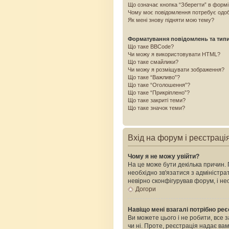
Що означає кнопка “Зберегти” в форм
Чому моє повідомлення потребує одо
Як мені знову підняти мою тему?
Форматування повідомлень та тип
Що таке BBCode?
Чи можу я використовувати HTML?
Що таке смайлики?
Чи можу я розміщувати зображення?
Що таке “Важливо”?
Що таке “Оголошення”?
Що таке “Прикріплено”?
Що таке закриті теми?
Що таке значок теми?
Вхід на форум і реєстраці
Чому я не можу увійти?
На це може бути декілька причин. 
необхідно зв'язатися з адміністр
невірно сконфігурував форум, і н
Догори
Навіщо мені взагалі потрібно ре
Ви можете цього і не робити, все 
чи ні. Проте, реєстрація надає ва