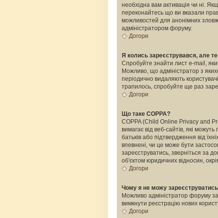
необхідна вам активація чи ні. Я
переконайтесь що ви вказали прави
можливостей для анонімних зловжи
адміністратором форуму.
Догори
Я колись зареєструвався, але те
Спробуйте знайти лист e-mail, яки
Можливо, що адміністратор з яких
періодично видаляють користувачі
трапилось, спробуйте ще раз зареє
Догори
Що таке COPPA?
COPPA (Child Online Privacy and Pr
вимагає від веб-сайтів, які можуть
батьків або підтвердження від їхні
впевнені, чи це може бути застосо
зареєструватись, зверніться за д
об'єктом юридичних відносин, окрі
Догори
Чому я не можу зареєструватис
Можливо адміністратор форуму забо
вимкнути реєстрацію нових корист
Догори