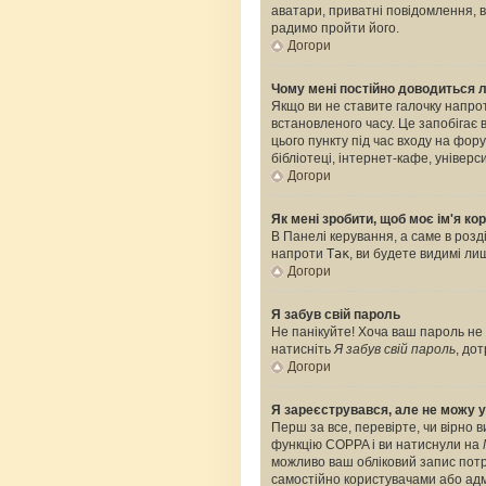
аватари, приватні повідомлення, ві
радимо пройти його.
Догори
Чому мені постійно доводиться 
Якщо ви не ставите галочку напро
встановленого часу. Це запобігає
цього пункту під час входу на фо
бібліотеці, інтернет-кафе, універс
Догори
Як мені зробити, щоб моє ім'я к
В Панелі керування, а саме в роз
напроти
Так
, ви будете видимі л
Догори
Я забув свій пароль
Не панікуйте! Хоча ваш пароль не 
натисніть
Я забув свій пароль
, до
Догори
Я зареєструвався, але не можу у
Перш за все, перевірте, чи вірно 
функцію COPPA і ви натиснули на
можливо ваш обліковий запис потре
самостійно користувачами або адмі