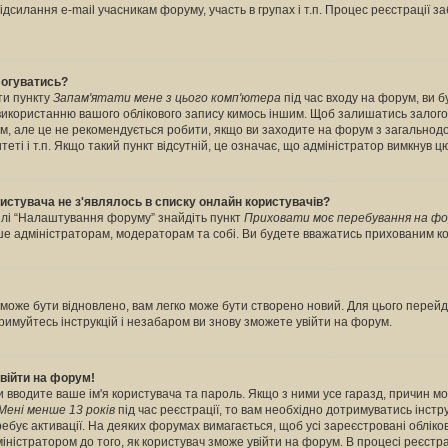
дсилання e-mail учасникам форуму, участь в групах і т.п. Процес реєстрації з
логуватись?
ти пункту
Запам'ятати мене з цього комп'ютера
під час входу на форум, ви 
 використанню вашого облікового запису кимось іншим. Щоб залишатись залог
рум, але це не рекомендується робити, якщо ви заходите на форум з загальнод
итеті і т.п. Якщо такий пункт відсутній, це означає, що адміністратор вимкнув ц
ористувача не з'являлось в списку онлайн користувачів?
ділі “Налаштування форуму” знайдіть пункт
Приховати моє перебування на фо
ише адміністраторам, модераторам та собі. Ви будете вважатись прихованим к
може бути відновлено, вам легко може бути створено новий. Для цього перейді
тримуйтесь інструкцій і незабаром ви знову зможете увійти на форум.
війти на форум!
ви вводите ваше ім'я користувача та пароль. Якщо з ними усе гаразд, причин м
Мені менше 13 років
під час реєстрації, то вам необхідно дотримуватись інструк
бує активації. На деяких форумах вимагається, щоб усі зареєстровані обліков
ністратором до того, як користувач зможе увійти на форум. В процесі реєстра