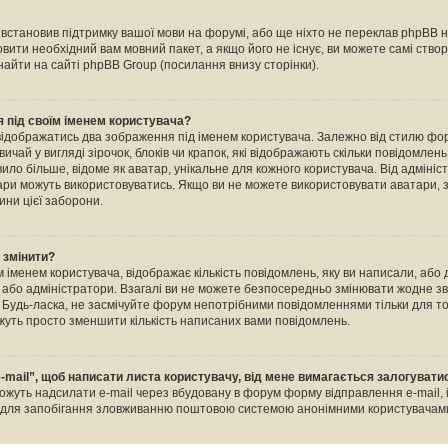
е встановив підтримку вашої мови на форумі, або ще ніхто не переклав phpBB 
овити необхідний вам мовний пакет, а якщо його не існує, ви можете самі ство
айти на сайті phpBB Group (посилання внизу сторінки).
 під своїм іменем користувача?
відображатись два зображення під іменем користувача. Залежно від стилю ф
ичай у вигляді зірочок, блоків чи крапок, які відображають скільки повідомлен
ило більше, відоме як аватар, унікальне для кожного користувача. Від адміні
тари можуть використовуватись. Якщо ви не можете використовувати аватари, з
ини цієї заборони.
о змінити?
 іменем користувача, відображає кількість повідомлень, яку ви написали, або
и або адміністратори. Взагалі ви не можете безпосередньо змінювати жодне зв
Будь-ласка, не засмічуйте форум непотрібними повідомленнями тільки для тог
уть просто зменшити кількість написаних вами повідомлень.
-mail”, щоб написати листа користувачу, від мене вимагається залогувати
ожуть надсилати e-mail через вбудовану в форум форму відправлення e-mail, 
о для запобігання зловживанню поштовою системою анонімними користувачам