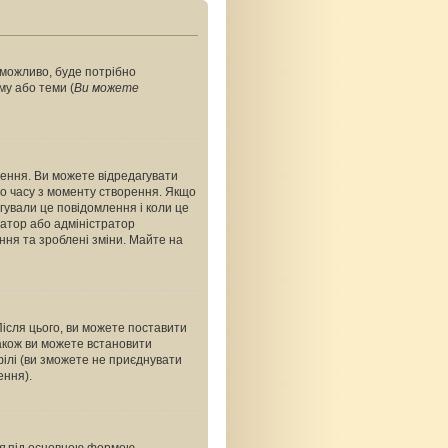
, можливо, буде потрібно
му або теми (
Ви можете
ення. Ви можете відредагувати
о часу з моменту створення. Якщо
агували це повідомлення і коли це
ратор або адміністратор
ння та зроблені зміни. Майте на
Після цього, ви можете поставити
акож ви можете встановити
філі (ви зможете не приєднувати
ення).