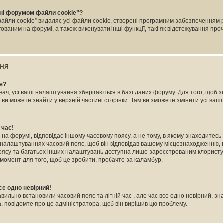
ні форумом файли cookie”?
йли cookie” видаляє усі файли cookie, створені програмним забезпеченням 
ваним на форумі, а також виконувати інші функції, такі як відстежування пр
ння
ня?
ач, усі ваші налаштування зберігаються в базі даних форуму. Для того, щоб зм
 ви можете знайти у верхній частині сторінки. Там ви зможете змінити усі ва
 час!
на форумі, відповідає іншому часовому поясу, а не тому, в якому знаходитесь в
 налаштуваннях часовий пояс, щоб він відповідав вашому місцезнаходженню, н
 поясу та багатьох інших налаштувань доступна лише зареєстрованим клористу
 момент для того, щоб це зробити, пробачте за каламбур.
се одно невірний!
авильно встановили часовий пояс та літній час , але час все одно невірний, зн
, повідомте про це адміністратора, щоб він вирішив цю проблему.