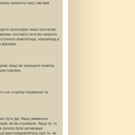
абирає небагато часу і ми вам
будете залоговані лише протягом
ованим, поставте галочку напроти
оступного комп'ютера, наприклад в
ю функцію.
румі
, якщо ви залишите помітку
ористувачем.
ть на сторінку логування та
оже бути дві. Якщо увімкнено
цій, які ви отримали. Якщо ні, то
і записи були активовані
ції вам повідомлялось про те, чи