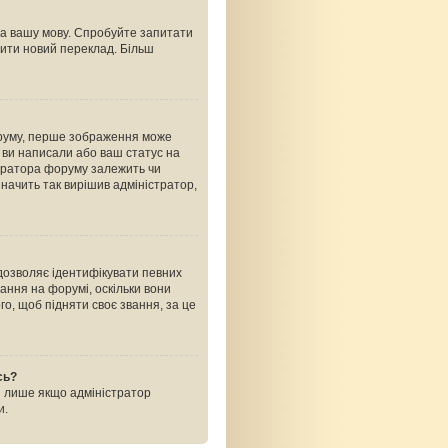
на вашу мову. Спробуйте запитати
рити новий переклад. Більш
оруму, перше зображення може
ь ви написали або ваш статус на
стратора форуму залежить чи
начить так вирішив адміністратор,
 дозволяє ідентифікувати певних
ання на форумі, оскільки вони
о, щоб підняти своє звання, за це
сь?
і лише якщо адміністратор
и.