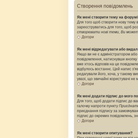
Створення повідомлень
Як мені створити тему на форумі
Для того щоб створити нову тему в
зареєструватись для того, щоб роз
створювати нові теми, Ви можете
Догори
Як мені відредагувати або вида
Якщо ви не є адміністратором або
повідомлення, натиснувши кнопку
вже хтось відповів на це повідомле
відбулось востаннє. Цей напис з'я
редагували його, хоча, у такому 
увазі, що звичайні користувачі не 
Догори
Як мені додати підпис до мого 
Для того, щоб додати підпис до ва
галочку напроти пункту
Приєднати
приєднання підпису за замовчуван
підпис до окремих повідомлень, з
Догори
Як мені створити опитування?