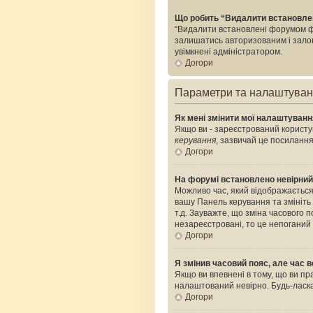
Що робить “Видалити встановле
“Видалити встановлені форумом фа
залишатись авторизованим і залого
увімкнені адміністратором.
Догори
Параметри та налаштува
Як мені змінити мої налаштуван
Якщо ви - зареєстрований користув
керування
, зазвичай це посилання
Догори
На форумі встановлено невірний
Можливо час, який відображається 
вашу Панель керування та змініть
т.д. Зауважте, що зміна часового
незареєстровані, то це непоганий
Догори
Я змінив часовий пояс, але час в
Якщо ви впевнені в тому, що ви пр
налаштований невірно. Будь-ласка
Догори