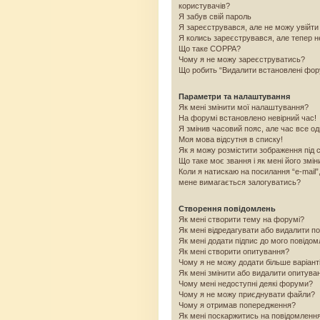
користувачів?
Я забув свій пароль
Я зареєструвався, але не можу увійти
Я колись зареєструвався, але тепер н
Що таке COPPA?
Чому я не можу зареєструватись?
Що робить “Видалити встановлені фо
Параметри та налаштування
Як мені змінити мої налаштування?
На форумі встановлено невірний час!
Я змінив часовий пояс, але час все од
Моя мова відсутня в списку!
Як я можу розмістити зображення під 
Що таке моє звання і як мені його змін
Коли я натискаю на посилання “e-mail”
мене вимагається залогуватись?
Створення повідомлень
Як мені створити тему на форумі?
Як мені відредагувати або видалити п
Як мені додати підпис до мого повідо
Як мені створити опитування?
Чому я не можу додати більше варіант
Як мені змінити або видалити опитува
Чому мені недоступні деякі форуми?
Чому я не можу приєднувати файли?
Чому я отримав попередження?
Як мені поскаржитись на повідомленн