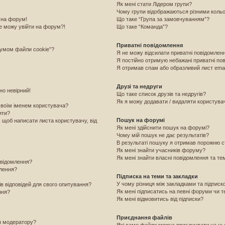
Як мені стати Лідером групи?
Чому групи відображаються різними коль
 на форум!
Що таке “Група за замовчуванням”?
е можу увійти на форум?!
Що таке “Команда”?
Приватні повідомлення
румом файли cookie”?
Я не можу відсилати приватні повідомлен
Я постійно отримую небажані приватні по
Я отримав спам або образливий лист emai
Друзі та недруги
но невірний!
Що таке список друзів та недругів?
Як я можу додавати / видаляти користувачі
своїм іменем користувача?
ити?
Пошук на форумі
, щоб написати листа користувачу, від
Як мені здійснити пошук на форумі?
Чому мій пошук не дає результатів?
В результаті пошуку я отримав порожню с
Як мені знайти учасників форуму?
Як мені знайти власні повідомлення та те
овідомлення?
млення?
Підписка на теми та закладки
У чому різниця між закладками та підпис
ів відповідей для свого опитування?
Як мені підписатись на певні форуми чи 
ння?
Як мені відмовитись від підписки?
Приєднання файлів
я модератору?