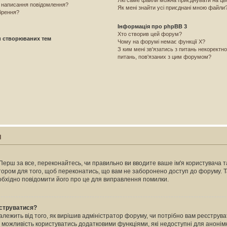
Які саме файли можна приєднувати на ц
і написання повідомлення?
Як мені знайти усі приєднані мною файли
брення?
Інформація про phpBB 3
Хто створив цей форум?
и створюваних тем
Чому на форумі немає функції X?
З ким мені зв'язатись з питань некоректн
питань, пов'язаних з цим форумом?
я
Перш за все, переконайтесь, чи правильно ви вводите ваше ім'я користувача та
атором для того, щоб переконатись, що вам не заборонено доступ до форуму. 
еобхідно повідомити його про це для виправлення помилки.
єструватися?
залежить від того, як вирішив адміністратор форуму, чи потрібно вам реєстру
м можливість користуватись додатковими функціями, які недоступні для анонімн