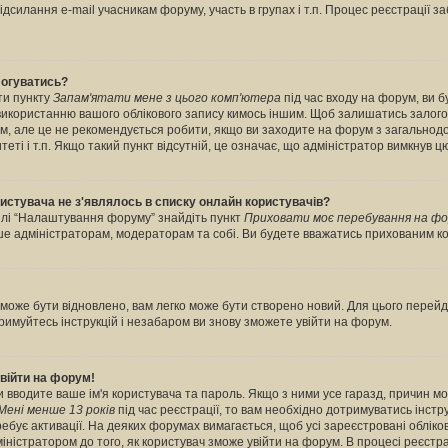
дсилання e-mail учасникам форуму, участь в групах і т.п. Процес реєстрації з
логуватись?
ти пункту
Запам'ятати мене з цього комп'ютера
під час входу на форум, ви 
 використанню вашого облікового запису кимось іншим. Щоб залишатись залог
рум, але це не рекомендується робити, якщо ви заходите на форум з загальнод
итеті і т.п. Якщо такий пункт відсутній, це означає, що адміністратор вимкнув ц
ористувача не з'являлось в списку онлайн користувачів?
ділі “Налаштування форуму” знайдіть пункт
Приховати моє перебування на фо
ише адміністраторам, модераторам та собі. Ви будете вважатись прихованим к
може бути відновлено, вам легко може бути створено новий. Для цього перейді
тримуйтесь інструкцій і незабаром ви знову зможете увійти на форум.
війти на форум!
ви вводите ваше ім'я користувача та пароль. Якщо з ними усе гаразд, причин м
Мені менше 13 років
під час реєстрації, то вам необхідно дотримуватись інструк
бує активації. На деяких форумах вимагається, щоб усі зареєстровані обліков
ністратором до того, як користувач зможе увійти на форум. В процесі реєстра