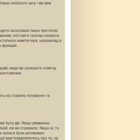
абирає небагато часу і ми вам
будете залоговані лише протягом
ованим, поставте галочку напроти
оступного комп'ютера, наприклад в
ю функцію.
румі
, якщо ви залишите помітку
ористувачем.
ть на сторінку логування та
оже бути дві. Якщо увімкнено
цій, які ви отримали. Якщо ні, то
і записи були активовані
ції вам повідомлялось про те, чи