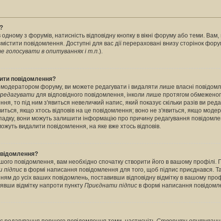
?
 одному з форумів, натисність відповідну кнопку в вікні форуму або теми. Вам
містити повідомлення. Доступні для вас дії перераховані внизу сторінок фору
 голосувати в опитуваннях і т.п.
).
лити повідомлення?
 модератором форуму, ви можете редагувати і видаляти лише власні повідомл
редагувати
для відповідного повідомлення, інколи лише протягом обмеженог
ння, то під ним з'явиться невеличкий напис, який показує скільки разів ви ред
виться, якщо хтось відповів на це повідомлення; воно не з'явиться, якщо моде
випадку, вони можуть залишити інформацію про причину редагування повідомле
можуть видалити повідомлення, на яке вже хтось відповів.
повідомлення?
шого повідомлення, вам необхідно спочатку створити його в вашому профілі. 
 підпис
в формі написання повідомлення для того, щоб підпис приєднався. Т
ням до усіх ваших повідомлень, поставивши відповідну відмітку в вашому про
нявши відмітку напроти пункту
Приєднати підпис
в формі написання повідомл