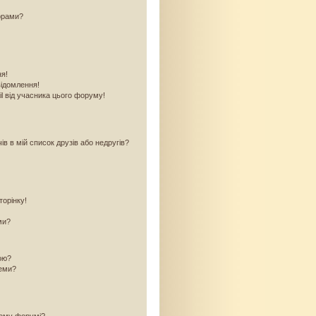
орами?
ня!
відомлення!
l від учасника цього форуму!
в в мій список друзів або недругів?
торінку!
ми?
кою?
теми?