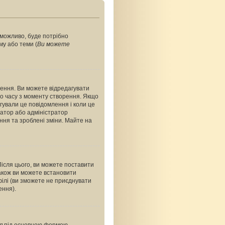
, можливо, буде потрібно
му або теми (
Ви можете
ення. Ви можете відредагувати
о часу з моменту створення. Якщо
агували це повідомлення і коли це
ратор або адміністратор
ння та зроблені зміни. Майте на
Після цього, ви можете поставити
акож ви можете встановити
філі (ви зможете не приєднувати
ення).