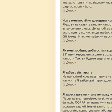
аватари, приватні повідомлення, ві
радимо пройти його.
Догори
Чому мені постійно доводиться 
Якщо ви не ставите галочку напро
встановленого часу. Це запобігає
цього пункту під час входу на фо
бібліотеці, інтернет-кафе, універс
Догори
Як мені зробити, щоб моє ім'я к
В Панелі керування, а саме в роз
напроти
Так
, ви будете видимі л
Догори
Я забув свій пароль
Не панікуйте! Хоча ваш пароль не 
натисніть
Я забув свій пароль
, до
Догори
Я зареєструвався, але не можу у
Перш за все, перевірте, чи вірно 
функцію COPPA і ви натиснули на
можливо ваш обліковий запис потре
самостійно користувачами або адмі