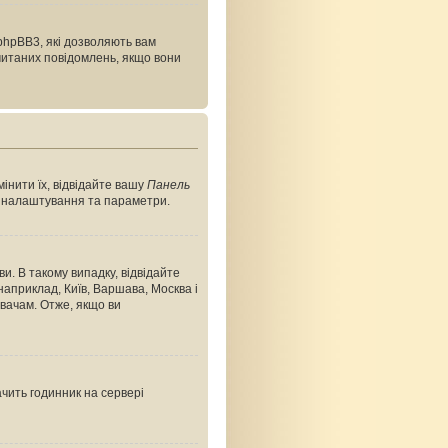
phpBB3, які дозволяють вам
очитаних повідомлень, якщо вони
інити їх, відвідайте вашу
Панель
ші налаштування та параметри.
и. В такому випадку, відвідайте
априклад, Київ, Варшава, Москва і
вачам. Отже, якщо ви
ачить годинник на сервері