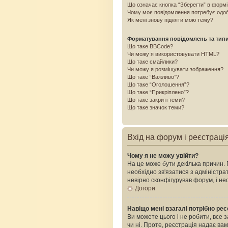
Що означає кнопка “Зберегти” в форм
Чому моє повідомлення потребує одо
Як мені знову підняти мою тему?
Форматування повідомлень та тип
Що таке BBCode?
Чи можу я використовувати HTML?
Що таке смайлики?
Чи можу я розміщувати зображення?
Що таке “Важливо”?
Що таке “Оголошення”?
Що таке “Прикріплено”?
Що таке закриті теми?
Що таке значок теми?
Вхід на форум і реєстраці
Чому я не можу увійти?
На це може бути декілька причин. 
необхідно зв'язатися з адміністр
невірно сконфігурував форум, і н
Догори
Навіщо мені взагалі потрібно ре
Ви можете цього і не робити, все 
чи ні. Проте, реєстрація надає ва