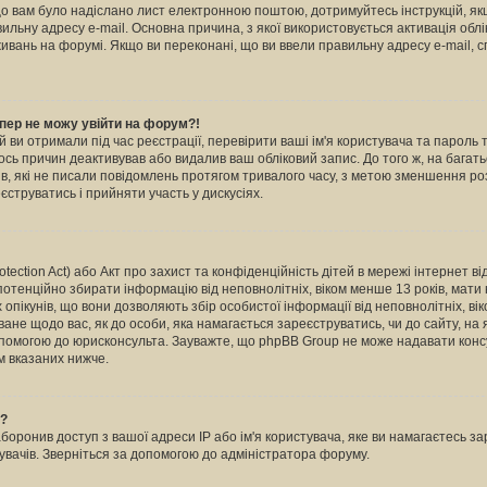
кщо вам було надіслано лист електронною поштою, дотримуйтесь інструкцій, як
льну адресу e-mail. Основна причина, з якої використовується активація обл
вань на форумі. Якщо ви переконані, що ви ввели правильну адресу e-mail, с
пер не можу увійти на форум?!
й ви отримали під час реєстрації, перевірити ваші ім'я користувача та пароль
ось причин деактивував або видалив ваш обліковий запис. До того ж, на бага
в, які не писали повідомлень протягом тривалого часу, з метою зменшення ро
струватись і прийняти участь у дискусіях.
otection Act) або Акт про захист та конфіденційність дітей в мережі інтернет в
 потенційно збирати інформацію від неповнолітніх, віком менше 13 років, мати н
х опікунів, що вони дозволяють збір особистої інформації від неповнолітніх, ві
ване щодо вас, як до особи, яка намагається зареєструватись, чи до сайту, на
опомогою до юрисконсульта. Зауважте, що phpBB Group не може надавати консу
м вказаних нижче.
ь?
ронив доступ з вашої адреси IP або ім'я користувача, яке ви намагаєтесь зар
увачів. Зверніться за допомогою до адміністратора форуму.