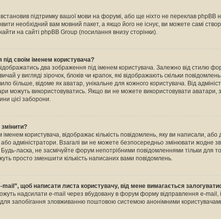
е встановив підтримку вашої мови на форумі, або ще ніхто не переклав phpBB 
овити необхідний вам мовний пакет, а якщо його не існує, ви можете самі ство
айти на сайті phpBB Group (посилання внизу сторінки).
 під своїм іменем користувача?
відображатись два зображення під іменем користувача. Залежно від стилю ф
ичай у вигляді зірочок, блоків чи крапок, які відображають скільки повідомлен
ило більше, відоме як аватар, унікальне для кожного користувача. Від адміні
тари можуть використовуватись. Якщо ви не можете використовувати аватари, з
ини цієї заборони.
о змінити?
 іменем користувача, відображає кількість повідомлень, яку ви написали, або
и або адміністратори. Взагалі ви не можете безпосередньо змінювати жодне зв
Будь-ласка, не засмічуйте форум непотрібними повідомленнями тільки для тог
уть просто зменшити кількість написаних вами повідомлень.
-mail”, щоб написати листа користувачу, від мене вимагається залогувати
ожуть надсилати e-mail через вбудовану в форум форму відправлення e-mail, 
о для запобігання зловживанню поштовою системою анонімними користувачам