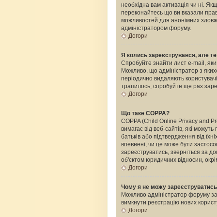
необхідна вам активація чи ні. Я
переконайтесь що ви вказали прави
можливостей для анонімних зловжи
адміністратором форуму.
Догори
Я колись зареєструвався, але те
Спробуйте знайти лист e-mail, яки
Можливо, що адміністратор з яких
періодично видаляють користувачі
трапилось, спробуйте ще раз зареє
Догори
Що таке COPPA?
COPPA (Child Online Privacy and Pr
вимагає від веб-сайтів, які можуть
батьків або підтвердження від їхні
впевнені, чи це може бути застосо
зареєструватись, зверніться за д
об'єктом юридичних відносин, окрі
Догори
Чому я не можу зареєструватис
Можливо адміністратор форуму забо
вимкнути реєстрацію нових корист
Догори