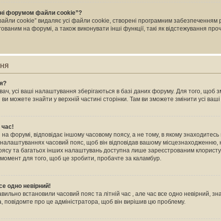
ні форумом файли cookie”?
йли cookie” видаляє усі файли cookie, створені програмним забезпеченням 
ваним на форумі, а також виконувати інші функції, такі як відстежування пр
ння
ня?
ач, усі ваші налаштування зберігаються в базі даних форуму. Для того, щоб зм
 ви можете знайти у верхній частині сторінки. Там ви зможете змінити усі ва
 час!
на форумі, відповідає іншому часовому поясу, а не тому, в якому знаходитесь в
 налаштуваннях часовий пояс, щоб він відповідав вашому місцезнаходженню, н
 поясу та багатьох інших налаштувань доступна лише зареєстрованим клористу
 момент для того, щоб це зробити, пробачте за каламбур.
се одно невірний!
авильно встановили часовий пояс та літній час , але час все одно невірний, зн
, повідомте про це адміністратора, щоб він вирішив цю проблему.