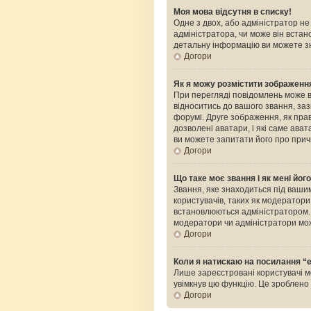
Моя мова відсутня в списку!
Одне з двох, або адміністратор н
адміністратора, чи може він встан
детальну інформацію ви можете зн
Догори
Як я можу розмістити зображення
При перегляді повідомлень може 
відноситись до вашого звання, зазв
форумі. Друге зображення, як прав
дозволені аватари, і які саме ава
ви можете запитати його про прич
Догори
Що таке моє звання і як мені йог
Звання, яке знаходиться під вашим
користувачів, таких як модератор
встановлюються адміністратором. 
модератори чи адміністратори мож
Догори
Коли я натискаю на посилання “e
Лише зареєстровані користувачі м
увімкнув цю функцію. Це зроблен
Догори