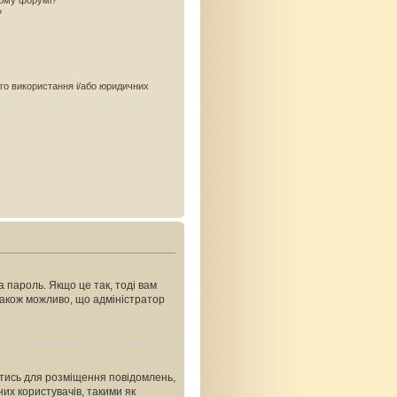
ьому форумі?
?
ого використання і/або юридичних
 пароль. Якщо це так, тоді вам
Також можливо, що адміністратор
ватись для розміщення повідомлень,
их користувачів, такими як