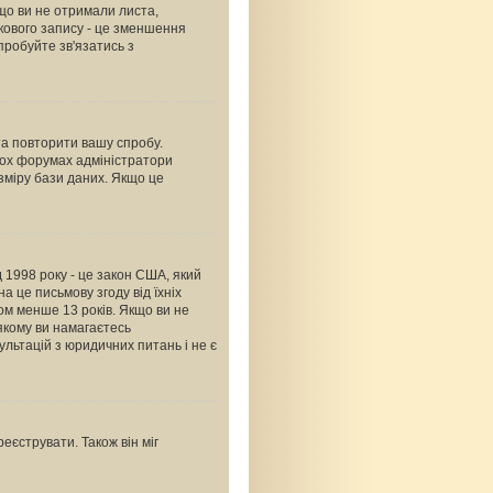
що ви не отримали листа,
ікового запису - це зменшення
пробуйте зв'язатись з
 та повторити вашу спробу.
тьох форумах адміністратори
зміру бази даних. Якщо це
ід 1998 року - це закон США, який
а це письмову згоду від їхніх
ком менше 13 років. Якщо ви не
 якому ви намагаєтесь
льтацій з юридичних питань і не є
еєструвати. Також він міг