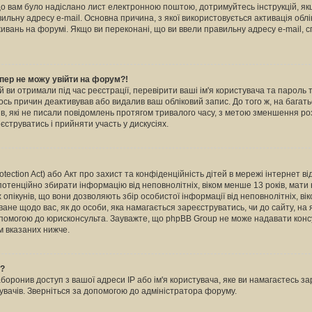
кщо вам було надіслано лист електронною поштою, дотримуйтесь інструкцій, як
льну адресу e-mail. Основна причина, з якої використовується активація обл
вань на форумі. Якщо ви переконані, що ви ввели правильну адресу e-mail, с
пер не можу увійти на форум?!
й ви отримали під час реєстрації, перевірити ваші ім'я користувача та пароль
ось причин деактивував або видалив ваш обліковий запис. До того ж, на бага
в, які не писали повідомлень протягом тривалого часу, з метою зменшення ро
струватись і прийняти участь у дискусіях.
otection Act) або Акт про захист та конфіденційність дітей в мережі інтернет в
 потенційно збирати інформацію від неповнолітніх, віком менше 13 років, мати н
х опікунів, що вони дозволяють збір особистої інформації від неповнолітніх, ві
ване щодо вас, як до особи, яка намагається зареєструватись, чи до сайту, на
опомогою до юрисконсульта. Зауважте, що phpBB Group не може надавати консу
м вказаних нижче.
ь?
ронив доступ з вашої адреси IP або ім'я користувача, яке ви намагаєтесь зар
увачів. Зверніться за допомогою до адміністратора форуму.