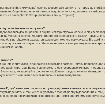
е встановив підтримку вашої мови на форумі, або ще ніхто не переклав phpBB 
овити необхідний вам мовний пакет, а якщо його не існує, ви можете самі ство
айти на сайті phpBB Group (посилання внизу сторінки).
 під своїм іменем користувача?
відображатись два зображення під іменем користувача. Залежно від стилю ф
ичай у вигляді зірочок, блоків чи крапок, які відображають скільки повідомлен
ило більше, відоме як аватар, унікальне для кожного користувача. Від адміні
тари можуть використовуватись. Якщо ви не можете використовувати аватари, з
ини цієї заборони.
о змінити?
 іменем користувача, відображає кількість повідомлень, яку ви написали, або
и або адміністратори. Взагалі ви не можете безпосередньо змінювати жодне зв
Будь-ласка, не засмічуйте форум непотрібними повідомленнями тільки для тог
уть просто зменшити кількість написаних вами повідомлень.
-mail”, щоб написати листа користувачу, від мене вимагається залогувати
ожуть надсилати e-mail через вбудовану в форум форму відправлення e-mail, 
о для запобігання зловживанню поштовою системою анонімними користувачам