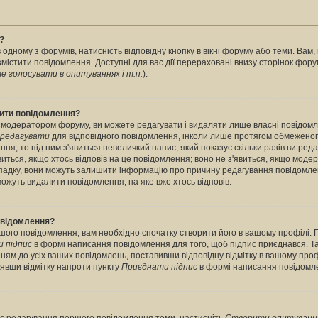
?
 одному з форумів, натисність відповідну кнопку в вікні форуму або теми. Вам
містити повідомлення. Доступні для вас дії перераховані внизу сторінок фору
 голосувати в опитуваннях і т.п.
).
лити повідомлення?
 модератором форуму, ви можете редагувати і видаляти лише власні повідомл
редагувати
для відповідного повідомлення, інколи лише протягом обмеженог
ння, то під ним з'явиться невеличкий напис, який показує скільки разів ви ред
виться, якщо хтось відповів на це повідомлення; воно не з'явиться, якщо моде
випадку, вони можуть залишити інформацію про причину редагування повідомле
можуть видалити повідомлення, на яке вже хтось відповів.
повідомлення?
шого повідомлення, вам необхідно спочатку створити його в вашому профілі. 
 підпис
в формі написання повідомлення для того, щоб підпис приєднався. Т
ням до усіх ваших повідомлень, поставивши відповідну відмітку в вашому про
нявши відмітку напроти пункту
Приєднати підпис
в формі написання повідомл