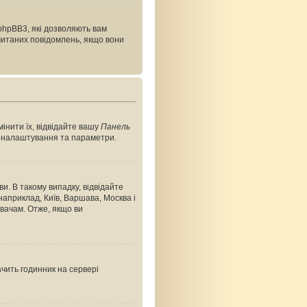
phpBB3, які дозволяють вам
очитаних повідомлень, якщо вони
інити їх, відвідайте вашу
Панель
ші налаштування та параметри.
и. В такому випадку, відвідайте
априклад, Київ, Варшава, Москва і
вачам. Отже, якщо ви
ачить годинник на сервері