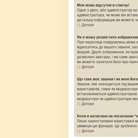
Моя мова відсутня в списку!
Одне з двох, або адміністратор н
адміністратора, чи може він встан
детальну інформацію ви можете зн
Догори
Як я можу розмістити зображення
При перегляді повідомлень може 
відноситись до вашого звання, зазв
форумі. Друге зображення, як прав
дозволені аватари, і які саме ава
ви можете запитати його про прич
Догори
Що таке моє звання і як мені йог
Звання, яке знаходиться під вашим
користувачів, таких як модератор
встановлюються адміністратором. 
модератори чи адміністратори мож
Догори
Коли я натискаю на посилання “e
Лише зареєстровані користувачі м
увімкнув цю функцію. Це зроблен
Догори