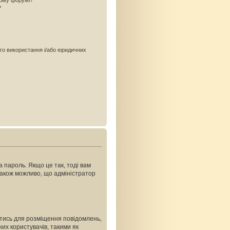
ьому форумі?
?
ого використання і/або юридичних
 пароль. Якщо це так, тоді вам
Також можливо, що адміністратор
ватись для розміщення повідомлень,
их користувачів, такими як