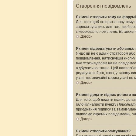
Створення повідомлень
Як мені створити тему на форумі
Для того щоб створити нову тему в
зареєструватись для того, щоб роз
створювати нові теми, Ви можете
Догори
Як мені відредагувати або вида
Якщо ви не є адміністратором або
повідомлення, натиснувши кнопку
вже хтось відповів на це повідомле
відбулось востаннє. Цей напис з'я
редагували його, хоча, у такому 
увазі, що звичайні користувачі не 
Догори
Як мені додати підпис до мого 
Для того, щоб додати підпис до ва
галочку напроти пункту
Приєднати
приєднання підпису за замовчуван
підпис до окремих повідомлень, з
Догори
Як мені створити опитування?