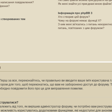
Які саме файли можна приєднувати на ц
і написання повідомлення?
Як мені знайти усі приєднані мною файли
брення?
Інформація про phpBB 3
Хто створив цей форум?
и створюваних тем
Чому на форумі немає функції X?
З ким мені зв'язатись з питань некоректн
питань, пов'язаних з цим форумом?
я
Перш за все, переконайтесь, чи правильно ви вводите ваше ім'я користувача та
атором для того, щоб переконатись, що вам не заборонено доступ до форуму. 
еобхідно повідомити його про це для виправлення помилки.
єструватися?
залежить від того, як вирішив адміністратор форуму, чи потрібно вам реєстру
м можливість користуватись додатковими функціями, які недоступні для анонімн