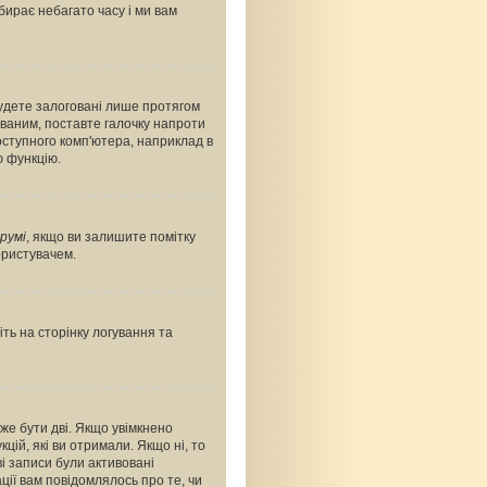
абирає небагато часу і ми вам
будете залоговані лише протягом
ованим, поставте галочку напроти
оступного комп'ютера, наприклад в
ю функцію.
румі
, якщо ви залишите помітку
ористувачем.
ть на сторінку логування та
оже бути дві. Якщо увімкнено
цій, які ви отримали. Якщо ні, то
і записи були активовані
ції вам повідомлялось про те, чи