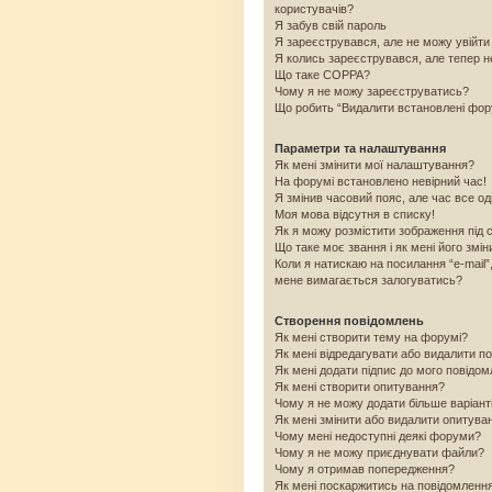
користувачів?
Я забув свій пароль
Я зареєструвався, але не можу увійти
Я колись зареєструвався, але тепер н
Що таке COPPA?
Чому я не можу зареєструватись?
Що робить “Видалити встановлені фо
Параметри та налаштування
Як мені змінити мої налаштування?
На форумі встановлено невірний час!
Я змінив часовий пояс, але час все од
Моя мова відсутня в списку!
Як я можу розмістити зображення під 
Що таке моє звання і як мені його змін
Коли я натискаю на посилання “e-mail”
мене вимагається залогуватись?
Створення повідомлень
Як мені створити тему на форумі?
Як мені відредагувати або видалити п
Як мені додати підпис до мого повідо
Як мені створити опитування?
Чому я не можу додати більше варіант
Як мені змінити або видалити опитува
Чому мені недоступні деякі форуми?
Чому я не можу приєднувати файли?
Чому я отримав попередження?
Як мені поскаржитись на повідомленн