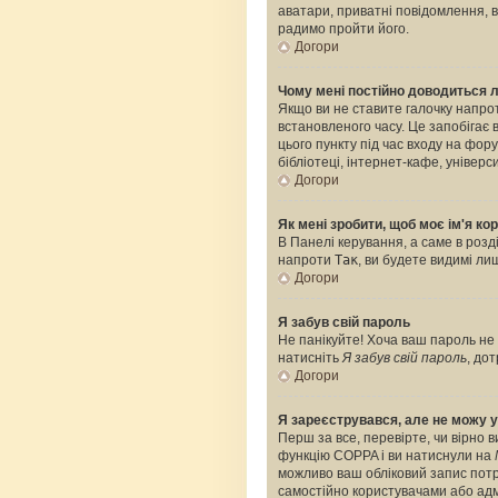
аватари, приватні повідомлення, ві
радимо пройти його.
Догори
Чому мені постійно доводиться 
Якщо ви не ставите галочку напро
встановленого часу. Це запобігає
цього пункту під час входу на фо
бібліотеці, інтернет-кафе, універс
Догори
Як мені зробити, щоб моє ім'я к
В Панелі керування, а саме в роз
напроти
Так
, ви будете видимі л
Догори
Я забув свій пароль
Не панікуйте! Хоча ваш пароль не 
натисніть
Я забув свій пароль
, до
Догори
Я зареєструвався, але не можу у
Перш за все, перевірте, чи вірно 
функцію COPPA і ви натиснули на
можливо ваш обліковий запис потре
самостійно користувачами або адмі