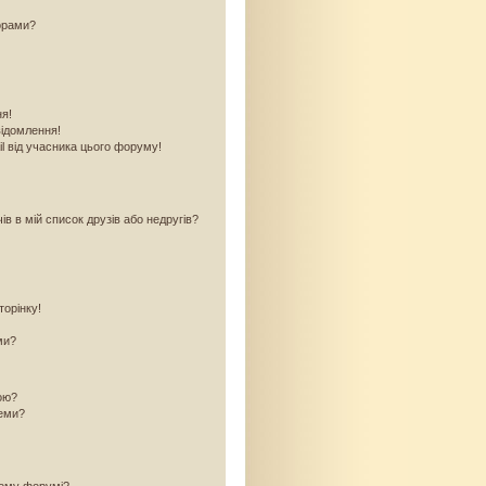
орами?
ня!
відомлення!
l від учасника цього форуму!
в в мій список друзів або недругів?
торінку!
ми?
кою?
теми?