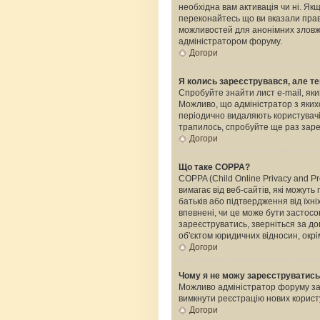
необхідна вам активація чи ні. Я
переконайтесь що ви вказали прави
можливостей для анонімних зловжи
адміністратором форуму.
Догори
Я колись зареєструвався, але те
Спробуйте знайти лист e-mail, яки
Можливо, що адміністратор з яких
періодично видаляють користувачі
трапилось, спробуйте ще раз зареє
Догори
Що таке COPPA?
COPPA (Child Online Privacy and Pr
вимагає від веб-сайтів, які можуть
батьків або підтвердження від їхні
впевнені, чи це може бути застосо
зареєструватись, зверніться за д
об'єктом юридичних відносин, окрі
Догори
Чому я не можу зареєструватис
Можливо адміністратор форуму забо
вимкнути реєстрацію нових корист
Догори