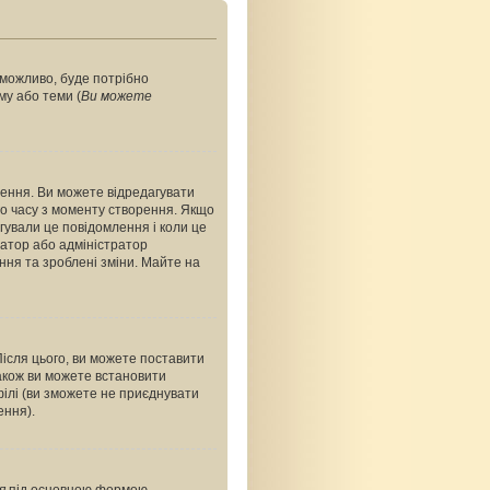
, можливо, буде потрібно
му або теми (
Ви можете
ення. Ви можете відредагувати
о часу з моменту створення. Якщо
агували це повідомлення і коли це
ратор або адміністратор
ння та зроблені зміни. Майте на
Після цього, ви можете поставити
акож ви можете встановити
філі (ви зможете не приєднувати
ення).