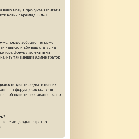
на вашу мову. Спробуйте запитати
рити новий переклад. Більш
оруму, перше зображення може
ь ви написали або ваш статус на
стратора форуму залежить чи
начить так вирішив адміністратор,
 дозволяє ідентифікувати певних
ання на форумі, оскільки вони
о, щоб підняти своє звання, за це
сь?
і лише якщо адміністратор
и.