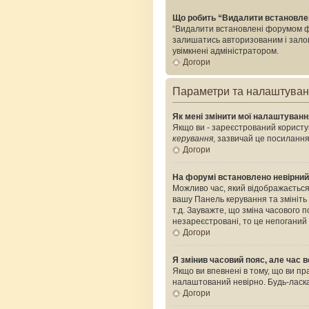
Що робить “Видалити встановле
“Видалити встановлені форумом фа
залишатись авторизованим і залого
увімкнені адміністратором.
Догори
Параметри та налаштува
Як мені змінити мої налаштуван
Якщо ви - зареєстрований користув
керування
, зазвичай це посилання
Догори
На форумі встановлено невірний
Можливо час, який відображається 
вашу Панель керування та змініть
т.д. Зауважте, що зміна часового
незареєстровані, то це непоганий
Догори
Я змінив часовий пояс, але час в
Якщо ви впевнені в тому, що ви пр
налаштований невірно. Будь-ласка
Догори