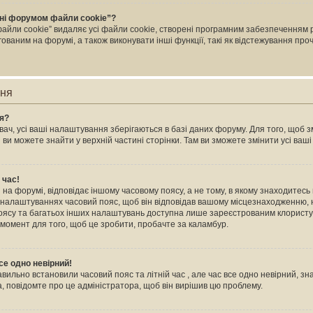
ні форумом файли cookie”?
йли cookie” видаляє усі файли cookie, створені програмним забезпеченням 
ваним на форумі, а також виконувати інші функції, такі як відстежування пр
ння
ня?
ач, усі ваші налаштування зберігаються в базі даних форуму. Для того, щоб зм
 ви можете знайти у верхній частині сторінки. Там ви зможете змінити усі ва
 час!
на форумі, відповідає іншому часовому поясу, а не тому, в якому знаходитесь в
 налаштуваннях часовий пояс, щоб він відповідав вашому місцезнаходженню, н
 поясу та багатьох інших налаштувань доступна лише зареєстрованим клористу
 момент для того, щоб це зробити, пробачте за каламбур.
се одно невірний!
авильно встановили часовий пояс та літній час , але час все одно невірний, зн
, повідомте про це адміністратора, щоб він вирішив цю проблему.