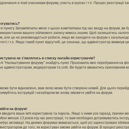
дсилання e-mail учасникам форуму, участь в групах і т.п. Процес реєстрації з
логуватись?
ти пункту
Запам'ятати мене з цього комп'ютера
під час входу на форум, ви 
 використанню вашого облікового запису кимось іншим. Щоб залишатись залог
рум, але це не рекомендується робити, якщо ви заходите на форум з загальнод
итеті і т.п. Якщо такий пункт відсутній, це означає, що адміністратор вимкнув ц
ористувача не з'являлось в списку онлайн користувачів?
ділі “Налаштування форуму” знайдіть пункт
Приховати моє перебування на фо
ише адміністраторам, модераторам та собі. Ви будете вважатись прихованим к
може бути відновлено, вам легко може бути створено новий. Для цього перейді
тримуйтесь інструкцій і незабаром ви знову зможете увійти на форум.
війти на форум!
ви вводите ваше ім'я користувача та пароль. Якщо з ними усе гаразд, причин м
Мені менше 13 років
під час реєстрації, то вам необхідно дотримуватись інструк
бує активації. На деяких форумах вимагається, щоб усі зареєстровані обліков
ністратором до того, як користувач зможе увійти на форум. В процесі реєстра