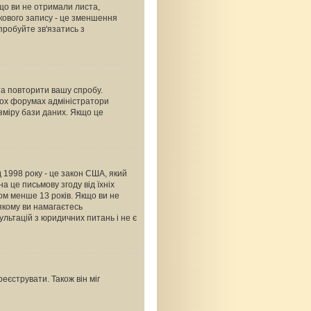
що ви не отримали листа,
ікового запису - це зменшення
пробуйте зв'язатись з
 та повторити вашу спробу.
тьох форумах адміністратори
зміру бази даних. Якщо це
ід 1998 року - це закон США, який
а це письмову згоду від їхніх
ком менше 13 років. Якщо ви не
 якому ви намагаєтесь
льтацій з юридичних питань і не є
еєструвати. Також він міг