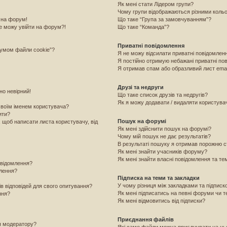
Як мені стати Лідером групи?
Чому групи відображаються різними коль
 на форум!
Що таке “Група за замовчуванням”?
е можу увійти на форум?!
Що таке “Команда”?
Приватні повідомлення
румом файли cookie”?
Я не можу відсилати приватні повідомлен
Я постійно отримую небажані приватні по
Я отримав спам або образливий лист emai
Друзі та недруги
но невірний!
Що таке список друзів та недругів?
Як я можу додавати / видаляти користувачі
своїм іменем користувача?
ити?
Пошук на форумі
, щоб написати листа користувачу, від
Як мені здійснити пошук на форумі?
Чому мій пошук не дає результатів?
В результаті пошуку я отримав порожню с
Як мені знайти учасників форуму?
Як мені знайти власні повідомлення та те
овідомлення?
млення?
Підписка на теми та закладки
У чому різниця між закладками та підпис
ів відповідей для свого опитування?
Як мені підписатись на певні форуми чи 
ння?
Як мені відмовитись від підписки?
Приєднання файлів
я модератору?