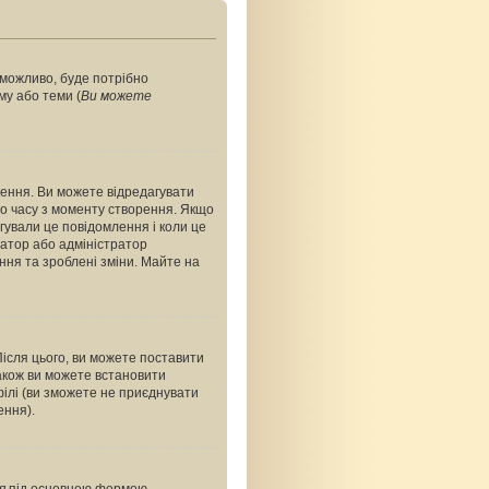
, можливо, буде потрібно
му або теми (
Ви можете
ення. Ви можете відредагувати
о часу з моменту створення. Якщо
агували це повідомлення і коли це
ратор або адміністратор
ння та зроблені зміни. Майте на
Після цього, ви можете поставити
акож ви можете встановити
філі (ви зможете не приєднувати
ення).