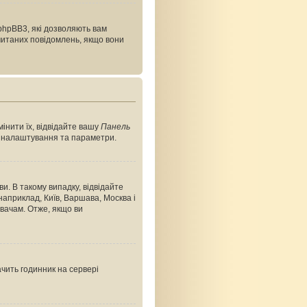
phpBB3, які дозволяють вам
очитаних повідомлень, якщо вони
інити їх, відвідайте вашу
Панель
ші налаштування та параметри.
и. В такому випадку, відвідайте
априклад, Київ, Варшава, Москва і
вачам. Отже, якщо ви
ачить годинник на сервері