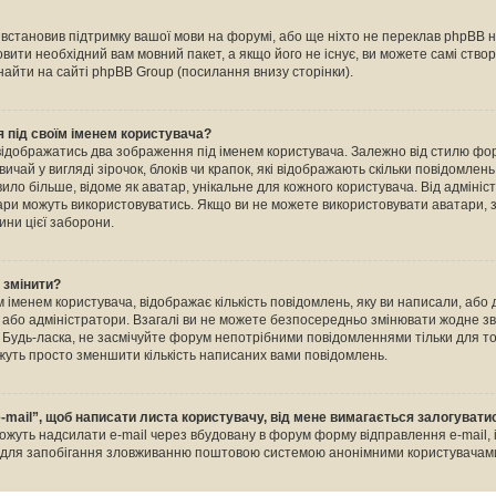
е встановив підтримку вашої мови на форумі, або ще ніхто не переклав phpBB 
овити необхідний вам мовний пакет, а якщо його не існує, ви можете самі ство
айти на сайті phpBB Group (посилання внизу сторінки).
 під своїм іменем користувача?
відображатись два зображення під іменем користувача. Залежно від стилю ф
ичай у вигляді зірочок, блоків чи крапок, які відображають скільки повідомлен
ило більше, відоме як аватар, унікальне для кожного користувача. Від адміні
тари можуть використовуватись. Якщо ви не можете використовувати аватари, з
ини цієї заборони.
о змінити?
 іменем користувача, відображає кількість повідомлень, яку ви написали, або
и або адміністратори. Взагалі ви не можете безпосередньо змінювати жодне зв
Будь-ласка, не засмічуйте форум непотрібними повідомленнями тільки для тог
уть просто зменшити кількість написаних вами повідомлень.
-mail”, щоб написати листа користувачу, від мене вимагається залогувати
ожуть надсилати e-mail через вбудовану в форум форму відправлення e-mail, 
о для запобігання зловживанню поштовою системою анонімними користувачам