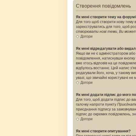
Створення повідомлень
Як мені створити тему на форумі
Для того щоб створити нову тему в
зареєструватись для того, щоб роз
створювати нові теми, Ви можете
Догори
Як мені відредагувати або вида
Якщо ви не є адміністратором або
повідомлення, натиснувши кнопку
вже хтось відповів на це повідомле
відбулось востаннє. Цей напис з'я
редагували його, хоча, у такому 
увазі, що звичайні користувачі не 
Догори
Як мені додати підпис до мого 
Для того, щоб додати підпис до ва
галочку напроти пункту
Приєднати
приєднання підпису за замовчуван
підпис до окремих повідомлень, з
Догори
Як мені створити опитування?