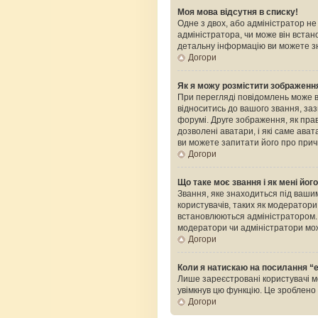
Моя мова відсутня в списку!
Одне з двох, або адміністратор н
адміністратора, чи може він встан
детальну інформацію ви можете зн
Догори
Як я можу розмістити зображення
При перегляді повідомлень може 
відноситись до вашого звання, зазв
форумі. Друге зображення, як прав
дозволені аватари, і які саме ава
ви можете запитати його про прич
Догори
Що таке моє звання і як мені йог
Звання, яке знаходиться під вашим
користувачів, таких як модератор
встановлюються адміністратором. 
модератори чи адміністратори мож
Догори
Коли я натискаю на посилання “e
Лише зареєстровані користувачі м
увімкнув цю функцію. Це зроблен
Догори