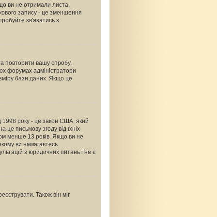
що ви не отримали листа,
ікового запису - це зменшення
пробуйте зв'язатись з
 та повторити вашу спробу.
тьох форумах адміністратори
зміру бази даних. Якщо це
ід 1998 року - це закон США, який
а це письмову згоду від їхніх
ком менше 13 років. Якщо ви не
 якому ви намагаєтесь
льтацій з юридичних питань і не є
еєструвати. Також він міг