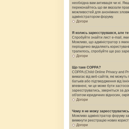
необхідна вам активація чи ні. Я
переконайтесь що ви вказали прави
можливостей для анонімних зловжи
адміністратором форуму.
Догори
Я колись зареєструвався, але те
Спробуйте знайти лист e-mail, яки
Можливо, що адміністратор з яких
періодично видаляють користувачі
трапилось, спробуйте ще раз зареє
Догори
Що таке COPPA?
COPPA (Child Online Privacy and Pr
вимагає від веб-сайтів, які можуть
батьків або підтвердження від їхні
впевнені, чи це може бути застосо
зареєструватись, зверніться за д
об'єктом юридичних відносин, окрі
Догори
Чому я не можу зареєструватис
Можливо адміністратор форуму забо
вимкнути реєстрацію нових корист
Догори