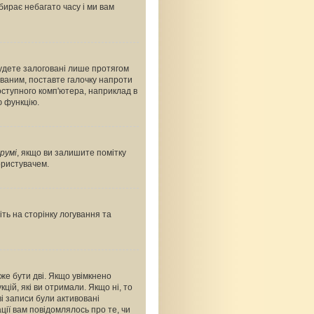
абирає небагато часу і ми вам
будете залоговані лише протягом
ованим, поставте галочку напроти
оступного комп'ютера, наприклад в
ю функцію.
румі
, якщо ви залишите помітку
ористувачем.
ть на сторінку логування та
оже бути дві. Якщо увімкнено
цій, які ви отримали. Якщо ні, то
і записи були активовані
ції вам повідомлялось про те, чи