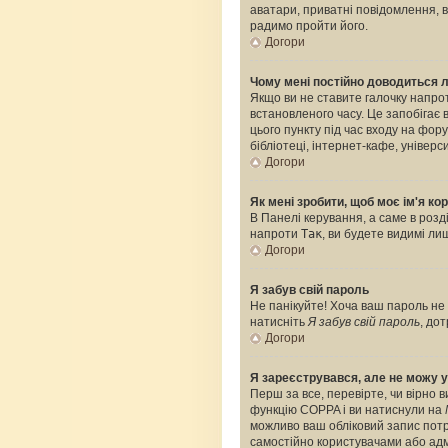
аватари, приватні повідомлення, ві
радимо пройти його.
Догори
Чому мені постійно доводиться 
Якщо ви не ставите галочку напро
встановленого часу. Це запобігає
цього пункту під час входу на фо
бібліотеці, інтернет-кафе, універс
Догори
Як мені зробити, щоб моє ім'я к
В Панелі керування, а саме в роз
напроти
Так
, ви будете видимі л
Догори
Я забув свій пароль
Не панікуйте! Хоча ваш пароль не 
натисніть
Я забув свій пароль
, до
Догори
Я зареєструвався, але не можу у
Перш за все, перевірте, чи вірно 
функцію COPPA і ви натиснули на
можливо ваш обліковий запис потре
самостійно користувачами або адмі