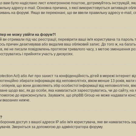
кщо вам було надіслано лист електронною поштою, дотримуйтесь інструкцій, як
льну адресу e-mail. Основна причина, з якої використовується активація обл
вань на форумі. Якщо ви переконані, що ви ввели правильну адресу e-mail, с
пер не можу увійти на форум?!
й ви отримали під час реєстрації, перевірити ваші ім'я користувача та пароль
ось причин деактивував або видалив ваш обліковий запис. До того ж, на бага
в, які не писали повідомлень протягом тривалого часу, з метою зменшення ро
струватись і прийняти участь у дискусіях.
otection Act) або Акт про захист та конфіденційність дітей в мережі інтернет в
 потенційно збирати інформацію від неповнолітніх, віком менше 13 років, мати н
х опікунів, що вони дозволяють збір особистої інформації від неповнолітніх, ві
ване щодо вас, як до особи, яка намагається зареєструватись, чи до сайту, на
опомогою до юрисконсульта. Зауважте, що phpBB Group не може надавати консу
м вказаних нижче.
ь?
ронив доступ з вашої адреси IP або ім'я користувача, яке ви намагаєтесь зар
увачів. Зверніться за допомогою до адміністратора форуму.