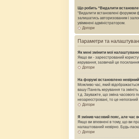
Що робить “Видалити встановле
“Видалити встановлені форумом фа
залишатись авторизованим і залого
увімкнені адміністратором.
Догори
Параметри та налаштува
Як мені змінити мої налаштуван
Якщо ви - зареєстрований користув
керування
, зазвичай це посилання
Догори
На форумі встановлено невірний
Можливо час, який відображається 
вашу Панель керування та змініть
т.д. Зауважте, що зміна часового
незареєстровані, то це непоганий
Догори
Я змінив часовий пояс, але час в
Якщо ви впевнені в тому, що ви пр
налаштований невірно. Будь-ласка
Догори