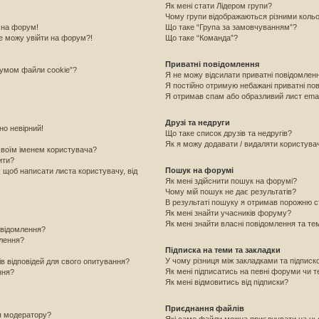
Як мені стати Лідером групи?
Чому групи відображаються різними коль
 на форум!
Що таке “Група за замовчуванням”?
е можу увійти на форум?!
Що таке “Команда”?
Приватні повідомлення
румом файли cookie”?
Я не можу відсилати приватні повідомлен
Я постійно отримую небажані приватні по
Я отримав спам або образливий лист emai
Друзі та недруги
но невірний!
Що таке список друзів та недругів?
Як я можу додавати / видаляти користувачі
своїм іменем користувача?
ити?
Пошук на форумі
, щоб написати листа користувачу, від
Як мені здійснити пошук на форумі?
Чому мій пошук не дає результатів?
В результаті пошуку я отримав порожню с
Як мені знайти учасників форуму?
Як мені знайти власні повідомлення та те
овідомлення?
млення?
Підписка на теми та закладки
У чому різниця між закладками та підпис
ів відповідей для свого опитування?
Як мені підписатись на певні форуми чи 
ння?
Як мені відмовитись від підписки?
Приєднання файлів
я модератору?