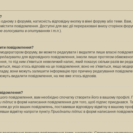
?
 одному з форумів, натисність відповідну кнопку в вікні форуму або теми. Вам
містити повідомлення. Доступні для вас дії перераховані внизу сторінок фору
 голосувати в опитуваннях і т.п.
).
лити повідомлення?
 модератором форуму, ви можете редагувати і видаляти лише власні повідомл
редагувати
для відповідного повідомлення, інколи лише протягом обмеженог
ння, то під ним з'явиться невеличкий напис, який показує скільки разів ви ред
виться, якщо хтось відповів на це повідомлення; воно не з'явиться, якщо моде
випадку, вони можуть залишити інформацію про причину редагування повідомле
можуть видалити повідомлення, на яке вже хтось відповів.
повідомлення?
шого повідомлення, вам необхідно спочатку створити його в вашому профілі. 
 підпис
в формі написання повідомлення для того, щоб підпис приєднався. Т
ням до усіх ваших повідомлень, поставивши відповідну відмітку в вашому про
нявши відмітку напроти пункту
Приєднати підпис
в формі написання повідомл