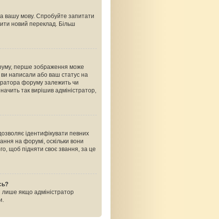
на вашу мову. Спробуйте запитати
рити новий переклад. Більш
оруму, перше зображення може
ь ви написали або ваш статус на
стратора форуму залежить чи
начить так вирішив адміністратор,
 дозволяє ідентифікувати певних
ання на форумі, оскільки вони
о, щоб підняти своє звання, за це
сь?
і лише якщо адміністратор
и.