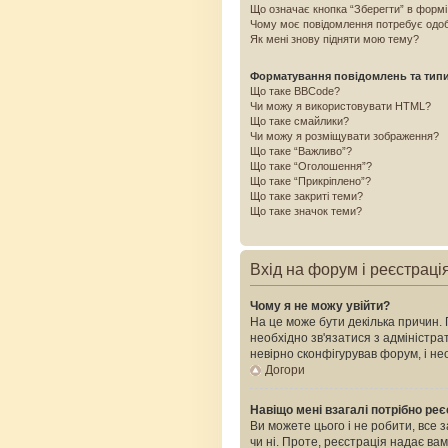
Що означає кнопка “Зберегти” в форм
Чому моє повідомлення потребує одо
Як мені знову підняти мою тему?
Форматування повідомлень та тип
Що таке BBCode?
Чи можу я використовувати HTML?
Що таке смайлики?
Чи можу я розміщувати зображення?
Що таке “Важливо”?
Що таке “Оголошення”?
Що таке “Прикріплено”?
Що таке закриті теми?
Що таке значок теми?
Вхід на форум і реєстраці
Чому я не можу увійти?
На це може бути декілька причин. 
необхідно зв'язатися з адміністр
невірно сконфігурував форум, і н
Догори
Навіщо мені взагалі потрібно ре
Ви можете цього і не робити, все 
чи ні. Проте, реєстрація надає ва