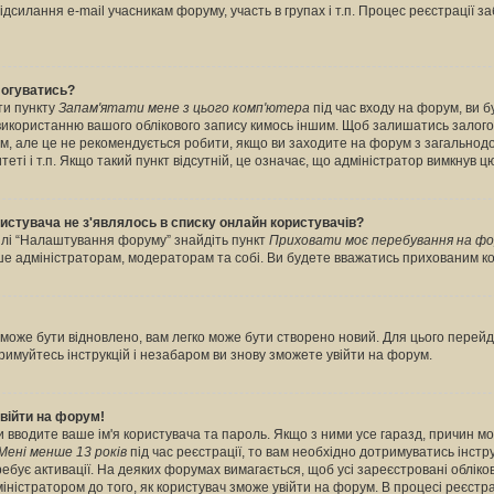
дсилання e-mail учасникам форуму, участь в групах і т.п. Процес реєстрації з
логуватись?
ти пункту
Запам'ятати мене з цього комп'ютера
під час входу на форум, ви 
 використанню вашого облікового запису кимось іншим. Щоб залишатись залог
рум, але це не рекомендується робити, якщо ви заходите на форум з загальнод
итеті і т.п. Якщо такий пункт відсутній, це означає, що адміністратор вимкнув ц
ористувача не з'являлось в списку онлайн користувачів?
ділі “Налаштування форуму” знайдіть пункт
Приховати моє перебування на фо
ише адміністраторам, модераторам та собі. Ви будете вважатись прихованим к
може бути відновлено, вам легко може бути створено новий. Для цього перейді
тримуйтесь інструкцій і незабаром ви знову зможете увійти на форум.
війти на форум!
ви вводите ваше ім'я користувача та пароль. Якщо з ними усе гаразд, причин м
Мені менше 13 років
під час реєстрації, то вам необхідно дотримуватись інструк
бує активації. На деяких форумах вимагається, щоб усі зареєстровані обліков
ністратором до того, як користувач зможе увійти на форум. В процесі реєстра