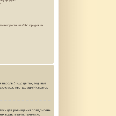
ьому форумі?
?
ого використання і/або юридичних
 пароль. Якщо це так, тоді вам
Також можливо, що адміністратор
ватись для розміщення повідомлень,
их користувачів, такими як