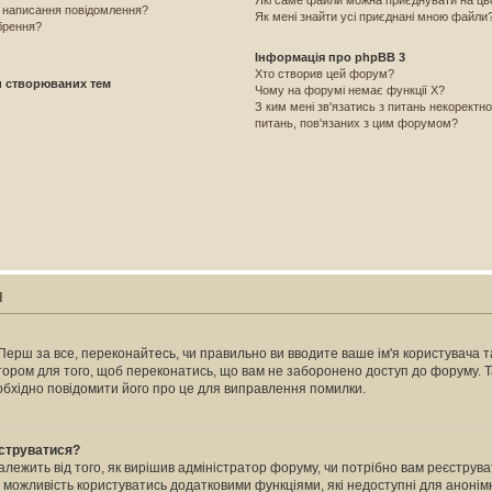
Які саме файли можна приєднувати на ц
і написання повідомлення?
Як мені знайти усі приєднані мною файли
брення?
Інформація про phpBB 3
Хто створив цей форум?
и створюваних тем
Чому на форумі немає функції X?
З ким мені зв'язатись з питань некоректн
питань, пов'язаних з цим форумом?
я
Перш за все, переконайтесь, чи правильно ви вводите ваше ім'я користувача та
атором для того, щоб переконатись, що вам не заборонено доступ до форуму. 
еобхідно повідомити його про це для виправлення помилки.
єструватися?
залежить від того, як вирішив адміністратор форуму, чи потрібно вам реєстру
м можливість користуватись додатковими функціями, які недоступні для анонімн