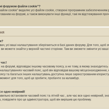
ні форумом файли cookie”?
йли cookie” видаляє усі файли cookie, створені програмним забезпеченням 
ваним на форумі, а також виконувати інші функції, такі як відстежування пр
ння
ня?
ач, усі ваші налаштування зберігаються в базі даних форуму. Для того, щоб зм
 ви можете знайти у верхній частині сторінки. Там ви зможете змінити усі ва
 час!
на форумі, відповідає іншому часовому поясу, а не тому, в якому знаходитесь в
 налаштуваннях часовий пояс, щоб він відповідав вашому місцезнаходженню, н
 поясу та багатьох інших налаштувань доступна лише зареєстрованим клористу
 момент для того, щоб це зробити, пробачте за каламбур.
се одно невірний!
авильно встановили часовий пояс та літній час , але час все одно невірний, зн
, повідомте про це адміністратора, щоб він вирішив цю проблему.