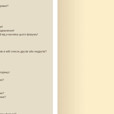
орами?
ня!
відомлення!
l від учасника цього форуму!
в в мій список друзів або недругів?
торінку!
ми?
кою?
теми?