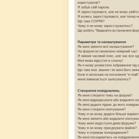
користувачів?
Я забув свій пароль
Я зареєструвався, але не можу увійти
Я колись зареєструвався, але тепер н
Що таке COPPA?
Чому я не можу зареєструватись?
Що робить “Видалити встановлені фо
Параметри та налаштування
Як мені змінити мої налаштування?
На форумі встановлено невірний час!
Я змінив часовий пояс, але час все од
Моя мова відсутня в списку!
Як я можу розмістити зображення під 
Що таке моє звання і як мені його змін
Коли я натискаю на посилання “e-mail”
мене вимагається залогуватись?
Створення повідомлень
Як мені створити тему на форумі?
Як мені відредагувати або видалити п
Як мені додати підпис до мого повідо
Як мені створити опитування?
Чому я не можу додати більше варіант
Як мені змінити або видалити опитува
Чому мені недоступні деякі форуми?
Чому я не можу приєднувати файли?
Чому я отримав попередження?
Як мені поскаржитись на повідомленн