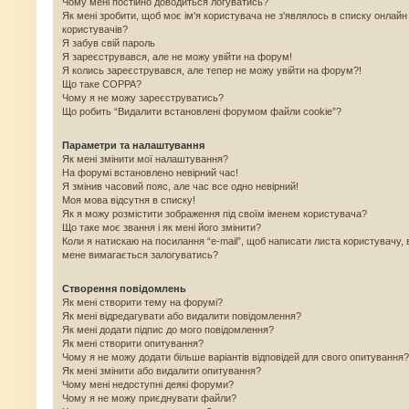
Чому мені постійно доводиться логуватись?
Як мені зробити, щоб моє ім'я користувача не з'являлось в списку онлайн
користувачів?
Я забув свій пароль
Я зареєструвався, але не можу увійти на форум!
Я колись зареєструвався, але тепер не можу увійти на форум?!
Що таке COPPA?
Чому я не можу зареєструватись?
Що робить “Видалити встановлені форумом файли cookie”?
Параметри та налаштування
Як мені змінити мої налаштування?
На форумі встановлено невірний час!
Я змінив часовий пояс, але час все одно невірний!
Моя мова відсутня в списку!
Як я можу розмістити зображення під своїм іменем користувача?
Що таке моє звання і як мені його змінити?
Коли я натискаю на посилання “e-mail”, щоб написати листа користувачу, 
мене вимагається залогуватись?
Створення повідомлень
Як мені створити тему на форумі?
Як мені відредагувати або видалити повідомлення?
Як мені додати підпис до мого повідомлення?
Як мені створити опитування?
Чому я не можу додати більше варіантів відповідей для свого опитування?
Як мені змінити або видалити опитування?
Чому мені недоступні деякі форуми?
Чому я не можу приєднувати файли?