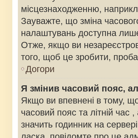
місцезнаходженню, наприклад
Зауважте, що зміна часовог
налаштувань доступна лише
Отже, якщо ви незареєстров
того, щоб це зробити, проб
Догори
Я змінив часовий пояс, ал
Якщо ви впевнені в тому, щ
часовий пояс та літній час ,
значить годинник на сервер
ласка, повідомте про це адм