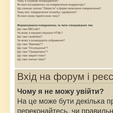
Чому я отримав попередження?
Як мені поскаржитись на повідомлення модератору?
Що означає кнопка “Зберегти” в формі написання повідомлення?
Чому моє повідомлення потребує одобрення?
Як мені знову підняти мою тему?
Форматування повідомлень та типи створюваних тем
Що таке BBCode?
Чи можу я використовувати HTML?
Що таке смайлики?
Чи можу я розміщувати зображення?
Що таке “Важливо”?
Що таке “Оголошення”?
Що таке “Прикріплено”?
Що таке закриті теми?
Що таке значок теми?
Вхід на форум і реє
Чому я не можу увійти?
На це може бути декілька п
переконайтесь, чи правильн