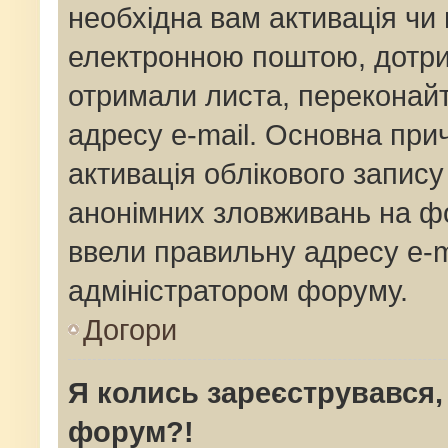
необхідна вам активація чи 
електронною поштою, дотрим
отримали листа, переконай
адресу e-mail. Основна прич
активація облікового запис
анонімних зловживань на фо
ввели правильну адресу e-ma
адміністратором форуму.
Догори
Я колись зареєструвався,
форум?!