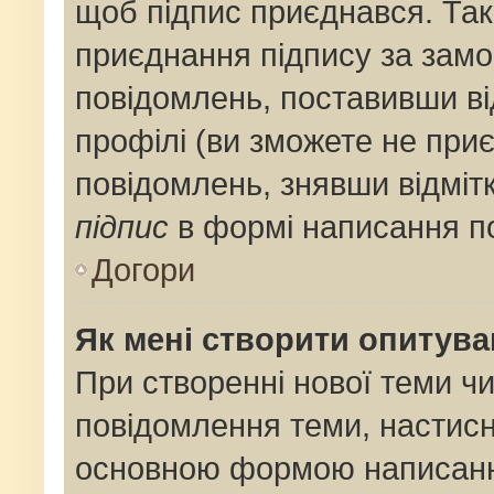
щоб підпис приєднався. Та
приєднання підпису за замо
повідомлень, поставивши ві
профілі (ви зможете не при
повідомлень, знявши відміт
підпис
в формі написання п
Догори
Як мені створити опитув
При створенні нової теми ч
повідомлення теми, настис
основною формою написанн