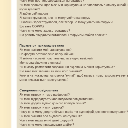
Чому мені постійно доводиться логуватись?
Як мені зробити, щоб моє ім'я користувача не з'являлось в списку онлайн
користувачів?
Я забув свій пароль
Я зареєструвався, але не можу увійти на форум!
Я колись зареєструвався, але тепер не можу увійти на форум?!
Що таке COPPA?
Чому я не можу зареєструватись?
Що робить “Видалити встановлені форумом файли cookie”?
Параметри та налаштування
Як мені змінити мої налаштування?
На форумі встановлено невірний час!
Я змінив часовий пояс, але час все одно невірний!
Моя мова відсутня в списку!
Як я можу розмістити зображення під своїм іменем користувача?
Що таке моє звання і як мені його змінити?
Коли я натискаю на посилання “e-mail”, щоб написати листа користувачу, 
мене вимагається залогуватись?
Створення повідомлень
Як мені створити тему на форумі?
Як мені відредагувати або видалити повідомлення?
Як мені додати підпис до мого повідомлення?
Як мені створити опитування?
Чому я не можу додати більше варіантів відповідей для свого опитування?
Як мені змінити або видалити опитування?
Чому мені недоступні деякі форуми?
Чому я не можу приєднувати файли?