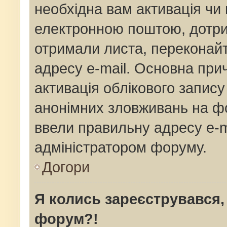
необхідна вам активація чи 
електронною поштою, дотрим
отримали листа, переконай
адресу e-mail. Основна прич
активація облікового запис
анонімних зловживань на фо
ввели правильну адресу e-ma
адміністратором форуму.
Догори
Я колись зареєструвався,
форум?!