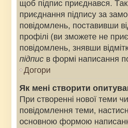
щоб підпис приєднався. Та
приєднання підпису за замо
повідомлень, поставивши ві
профілі (ви зможете не при
повідомлень, знявши відміт
підпис
в формі написання п
Догори
Як мені створити опитув
При створенні нової теми ч
повідомлення теми, настис
основною формою написанн