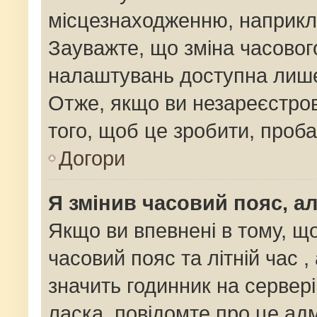
місцезнаходженню, наприклад
Зауважте, що зміна часовог
налаштувань доступна лише
Отже, якщо ви незареєстров
того, щоб це зробити, проб
Догори
Я змінив часовий пояс, ал
Якщо ви впевнені в тому, щ
часовий пояс та літній час ,
значить годинник на сервер
ласка, повідомте про це адм