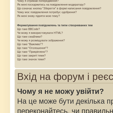
Чому я отримав попередження?
Як мені поскаржитись на повідомлення модератору?
Що означає кнопка “Зберегти” в формі написання повідомлення?
Чому моє повідомлення потребує одобрення?
Як мені знову підняти мою тему?
Форматування повідомлень та типи створюваних тем
Що таке BBCode?
Чи можу я використовувати HTML?
Що таке смайлики?
Чи можу я розміщувати зображення?
Що таке “Важливо”?
Що таке “Оголошення”?
Що таке “Прикріплено”?
Що таке закриті теми?
Що таке значок теми?
Вхід на форум і реє
Чому я не можу увійти?
На це може бути декілька п
переконайтесь, чи правильн