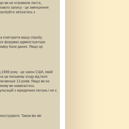
що ви не отримали листа,
ікового запису - це зменшення
пробуйте зв'язатись з
 та повторити вашу спробу.
тьох форумах адміністратори
зміру бази даних. Якщо це
ід 1998 року - це закон США, який
а це письмову згоду від їхніх
ком менше 13 років. Якщо ви не
 якому ви намагаєтесь
льтацій з юридичних питань і не є
еєструвати. Також він міг