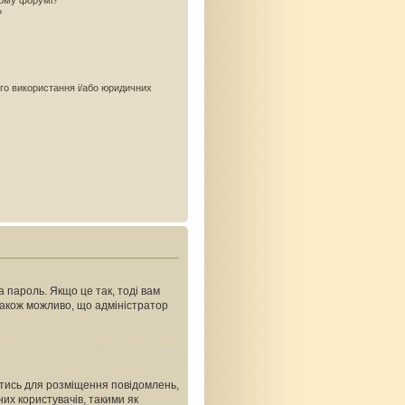
ьому форумі?
?
ого використання і/або юридичних
 пароль. Якщо це так, тоді вам
Також можливо, що адміністратор
ватись для розміщення повідомлень,
их користувачів, такими як