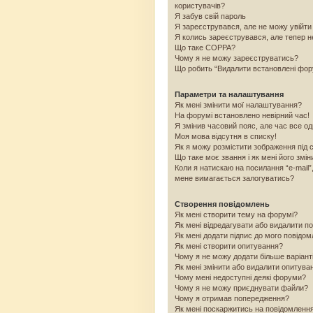
користувачів?
Я забув свій пароль
Я зареєструвався, але не можу увійти
Я колись зареєструвався, але тепер н
Що таке COPPA?
Чому я не можу зареєструватись?
Що робить “Видалити встановлені фо
Параметри та налаштування
Як мені змінити мої налаштування?
На форумі встановлено невірний час!
Я змінив часовий пояс, але час все од
Моя мова відсутня в списку!
Як я можу розмістити зображення під 
Що таке моє звання і як мені його змін
Коли я натискаю на посилання “e-mail”
мене вимагається залогуватись?
Створення повідомлень
Як мені створити тему на форумі?
Як мені відредагувати або видалити п
Як мені додати підпис до мого повідо
Як мені створити опитування?
Чому я не можу додати більше варіант
Як мені змінити або видалити опитува
Чому мені недоступні деякі форуми?
Чому я не можу приєднувати файли?
Чому я отримав попередження?
Як мені поскаржитись на повідомленн