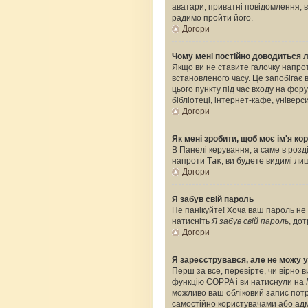
аватари, приватні повідомлення, ві
радимо пройти його.
Догори
Чому мені постійно доводиться 
Якщо ви не ставите галочку напро
встановленого часу. Це запобігає
цього пункту під час входу на фо
бібліотеці, інтернет-кафе, універс
Догори
Як мені зробити, щоб моє ім'я к
В Панелі керування, а саме в роз
напроти
Так
, ви будете видимі л
Догори
Я забув свій пароль
Не панікуйте! Хоча ваш пароль не 
натисніть
Я забув свій пароль
, до
Догори
Я зареєструвався, але не можу у
Перш за все, перевірте, чи вірно 
функцію COPPA і ви натиснули на
можливо ваш обліковий запис потре
самостійно користувачами або адмі