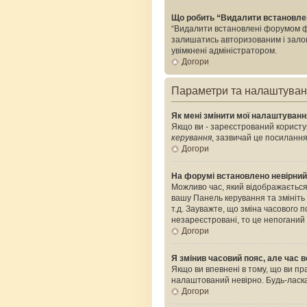
Що робить “Видалити встановле
“Видалити встановлені форумом фа
залишатись авторизованим і залого
увімкнені адміністратором.
Догори
Параметри та налаштува
Як мені змінити мої налаштуван
Якщо ви - зареєстрований користув
керування
, зазвичай це посилання
Догори
На форумі встановлено невірний
Можливо час, який відображається 
вашу Панель керування та змініть
т.д. Зауважте, що зміна часового
незареєстровані, то це непоганий
Догори
Я змінив часовий пояс, але час в
Якщо ви впевнені в тому, що ви пр
налаштований невірно. Будь-ласка
Догори