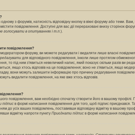
?
 одному з форумів, натисність відповідну кнопку в вікні форуму або теми. Вам
містити повідомлення. Доступні для вас дії перераховані внизу сторінок фору
 голосувати в опитуваннях і т.п.
).
лити повідомлення?
 модератором форуму, ви можете редагувати і видаляти лише власні повідомл
редагувати
для відповідного повідомлення, інколи лише протягом обмеженог
ння, то під ним з'явиться невеличкий напис, який показує скільки разів ви ред
виться, якщо хтось відповів на це повідомлення; воно не з'явиться, якщо моде
випадку, вони можуть залишити інформацію про причину редагування повідомле
можуть видалити повідомлення, на яке вже хтось відповів.
повідомлення?
шого повідомлення, вам необхідно спочатку створити його в вашому профілі. 
 підпис
в формі написання повідомлення для того, щоб підпис приєднався. Т
ням до усіх ваших повідомлень, поставивши відповідну відмітку в вашому про
нявши відмітку напроти пункту
Приєднати підпис
в формі написання повідомл