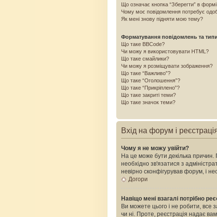
Що означає кнопка “Зберегти” в форм
Чому моє повідомлення потребує одо
Як мені знову підняти мою тему?
Форматування повідомлень та тип
Що таке BBCode?
Чи можу я використовувати HTML?
Що таке смайлики?
Чи можу я розміщувати зображення?
Що таке “Важливо”?
Що таке “Оголошення”?
Що таке “Прикріплено”?
Що таке закриті теми?
Що таке значок теми?
Вхід на форум і реєстраці
Чому я не можу увійти?
На це може бути декілька причин. 
необхідно зв'язатися з адміністр
невірно сконфігурував форум, і н
Догори
Навіщо мені взагалі потрібно ре
Ви можете цього і не робити, все 
чи ні. Проте, реєстрація надає ва