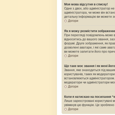
Моя мова відсутня в списку!
Одне з двох, або адміністратор н
адміністратора, чи може він встан
детальну інформацію ви можете зн
Догори
Як я можу розмістити зображення
При перегляді повідомлень може 
відноситись до вашого звання, зазв
форумі. Друге зображення, як прав
дозволені аватари, і які саме ава
ви можете запитати його про прич
Догори
Що таке моє звання і як мені йог
Звання, яке знаходиться під вашим
користувачів, таких як модератор
встановлюються адміністратором. 
модератори чи адміністратори мож
Догори
Коли я натискаю на посилання “e
Лише зареєстровані користувачі м
увімкнув цю функцію. Це зроблен
Догори