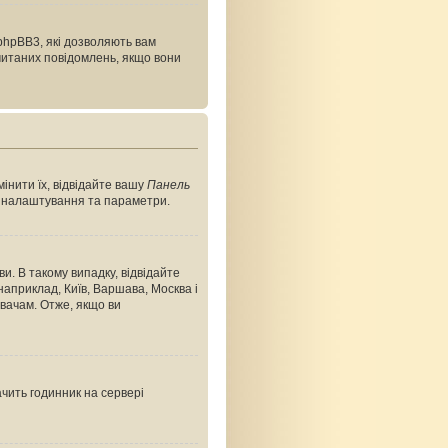
phpBB3, які дозволяють вам
очитаних повідомлень, якщо вони
інити їх, відвідайте вашу
Панель
ші налаштування та параметри.
и. В такому випадку, відвідайте
априклад, Київ, Варшава, Москва і
вачам. Отже, якщо ви
ачить годинник на сервері