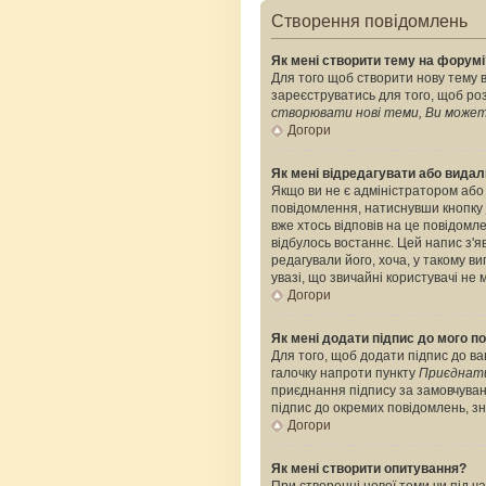
Створення повідомлень
Як мені створити тему на форумі
Для того щоб створити нову тему в
зареєструватись для того, щоб роз
створювати нові теми, Ви можете
Догори
Як мені відредагувати або вида
Якщо ви не є адміністратором або
повідомлення, натиснувши кнопку
вже хтось відповів на це повідомле
відбулось востаннє. Цей напис з'я
редагували його, хоча, у такому 
увазі, що звичайні користувачі не 
Догори
Як мені додати підпис до мого 
Для того, щоб додати підпис до ва
галочку напроти пункту
Приєднати
приєднання підпису за замовчуван
підпис до окремих повідомлень, з
Догори
Як мені створити опитування?