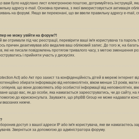
кщо вам було надіслано лист електронною поштою, дотримуйтесь інструкцій, як
льну адресу e-mail. Основна причина, з якої використовується активація обл
вань на форумі. Якщо ви переконані, що ви ввели правильну адресу e-mail, с
пер не можу увійти на форум?!
й ви отримали під час реєстрації, перевірити ваші ім'я користувача та пароль
ось причин деактивував або видалив ваш обліковий запис. До того ж, на бага
в, які не писали повідомлень протягом тривалого часу, з метою зменшення ро
струватись і прийняти участь у дискусіях.
otection Act) або Акт про захист та конфіденційність дітей в мережі інтернет в
 потенційно збирати інформацію від неповнолітніх, віком менше 13 років, мати н
х опікунів, що вони дозволяють збір особистої інформації від неповнолітніх, ві
ване щодо вас, як до особи, яка намагається зареєструватись, чи до сайту, на
опомогою до юрисконсульта. Зауважте, що phpBB Group не може надавати консу
м вказаних нижче.
ь?
ронив доступ з вашої адреси IP або ім'я користувача, яке ви намагаєтесь зар
увачів. Зверніться за допомогою до адміністратора форуму.