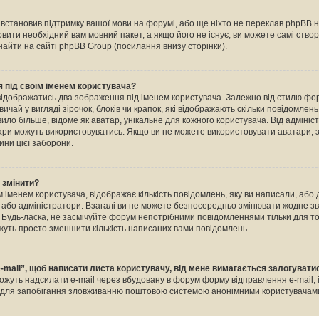
е встановив підтримку вашої мови на форумі, або ще ніхто не переклав phpBB 
овити необхідний вам мовний пакет, а якщо його не існує, ви можете самі ство
айти на сайті phpBB Group (посилання внизу сторінки).
 під своїм іменем користувача?
відображатись два зображення під іменем користувача. Залежно від стилю ф
ичай у вигляді зірочок, блоків чи крапок, які відображають скільки повідомлен
ило більше, відоме як аватар, унікальне для кожного користувача. Від адміні
тари можуть використовуватись. Якщо ви не можете використовувати аватари, з
ини цієї заборони.
о змінити?
 іменем користувача, відображає кількість повідомлень, яку ви написали, або
и або адміністратори. Взагалі ви не можете безпосередньо змінювати жодне зв
Будь-ласка, не засмічуйте форум непотрібними повідомленнями тільки для тог
уть просто зменшити кількість написаних вами повідомлень.
-mail”, щоб написати листа користувачу, від мене вимагається залогувати
ожуть надсилати e-mail через вбудовану в форум форму відправлення e-mail, 
о для запобігання зловживанню поштовою системою анонімними користувачам