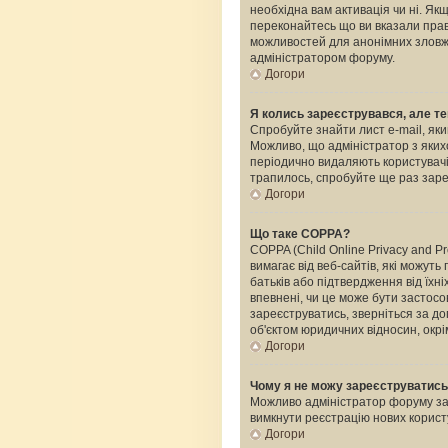
необхідна вам активація чи ні. Я
переконайтесь що ви вказали прави
можливостей для анонімних зловжи
адміністратором форуму.
Догори
Я колись зареєструвався, але те
Спробуйте знайти лист e-mail, яки
Можливо, що адміністратор з яких
періодично видаляють користувачі
трапилось, спробуйте ще раз зареє
Догори
Що таке COPPA?
COPPA (Child Online Privacy and Pr
вимагає від веб-сайтів, які можуть
батьків або підтвердження від їхні
впевнені, чи це може бути застосо
зареєструватись, зверніться за д
об'єктом юридичних відносин, окрі
Догори
Чому я не можу зареєструватис
Можливо адміністратор форуму забо
вимкнути реєстрацію нових корист
Догори