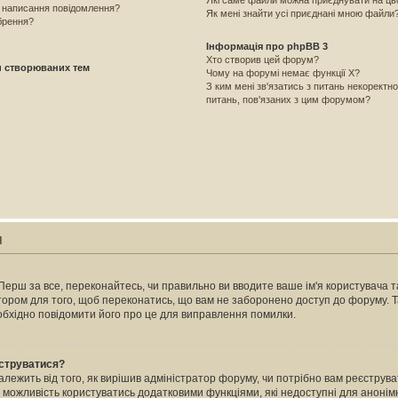
Які саме файли можна приєднувати на ц
і написання повідомлення?
Як мені знайти усі приєднані мною файли
брення?
Інформація про phpBB 3
Хто створив цей форум?
и створюваних тем
Чому на форумі немає функції X?
З ким мені зв'язатись з питань некоректн
питань, пов'язаних з цим форумом?
я
Перш за все, переконайтесь, чи правильно ви вводите ваше ім'я користувача та
атором для того, щоб переконатись, що вам не заборонено доступ до форуму. 
еобхідно повідомити його про це для виправлення помилки.
єструватися?
залежить від того, як вирішив адміністратор форуму, чи потрібно вам реєстру
м можливість користуватись додатковими функціями, які недоступні для анонімн