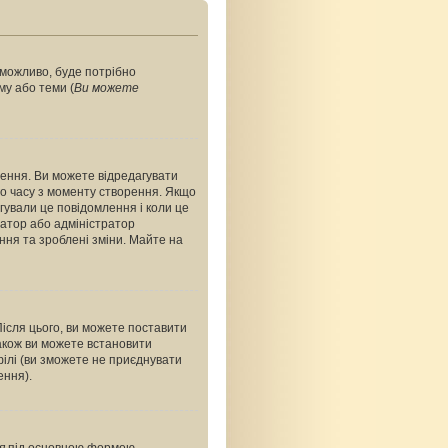
, можливо, буде потрібно
му або теми (
Ви можете
ення. Ви можете відредагувати
о часу з моменту створення. Якщо
агували це повідомлення і коли це
ратор або адміністратор
ння та зроблені зміни. Майте на
Після цього, ви можете поставити
акож ви можете встановити
філі (ви зможете не приєднувати
ення).