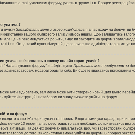
дсилання e-mail учасникам форуму, участь в групах і т.п. Процес реєстрації з
логуватись?
ти пункту
Запам'ятати мене з цього комп'ютера
під час входу на форум, ви 
 використанню вашого облікового запису кимось іншим. Щоб залишатись залог
рум, але це не рекомендується робити, якщо ви заходите на форум з загальнод
итеті і т.п. Якщо такий пункт відсутній, це означає, що адміністратор вимкнув ц
ористувача не з'являлось в списку онлайн користувачів?
ділі “Налаштування форуму” знайдіть пункт
Приховати моє перебування на фо
ише адміністраторам, модераторам та собі. Ви будете вважатись прихованим к
може бути відновлено, вам легко може бути створено новий. Для цього перейді
тримуйтесь інструкцій і незабаром ви знову зможете увійти на форум.
війти на форум!
ви вводите ваше ім'я користувача та пароль. Якщо з ними усе гаразд, причин м
Мені менше 13 років
під час реєстрації, то вам необхідно дотримуватись інструк
бує активації. На деяких форумах вимагається, щоб усі зареєстровані обліков
ністратором до того, як користувач зможе увійти на форум. В процесі реєстра