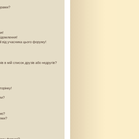
орами?
ня!
відомлення!
l від учасника цього форуму!
в в мій список друзів або недругів?
торінку!
ми?
кою?
теми?