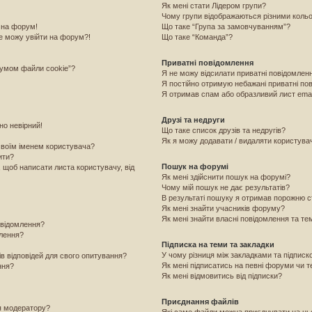
Як мені стати Лідером групи?
Чому групи відображаються різними коль
 на форум!
Що таке “Група за замовчуванням”?
е можу увійти на форум?!
Що таке “Команда”?
Приватні повідомлення
румом файли cookie”?
Я не можу відсилати приватні повідомлен
Я постійно отримую небажані приватні по
Я отримав спам або образливий лист emai
Друзі та недруги
но невірний!
Що таке список друзів та недругів?
Як я можу додавати / видаляти користувачі
своїм іменем користувача?
ити?
Пошук на форумі
, щоб написати листа користувачу, від
Як мені здійснити пошук на форумі?
Чому мій пошук не дає результатів?
В результаті пошуку я отримав порожню с
Як мені знайти учасників форуму?
Як мені знайти власні повідомлення та те
овідомлення?
млення?
Підписка на теми та закладки
У чому різниця між закладками та підпис
ів відповідей для свого опитування?
Як мені підписатись на певні форуми чи 
ння?
Як мені відмовитись від підписки?
Приєднання файлів
я модератору?