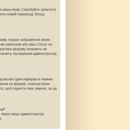
на вашу мову. Спробуйте запитати
рити новий переклад. Більш
оруму, перше зображення може
ь ви написали або ваш статус на
стратора форуму залежить чи
начить так вирішив адміністратор,
 дозволяє ідентифікувати певних
ання на форумі, оскільки вони
о, щоб підняти своє звання, за це
сь?
і лише якщо адміністратор
и.