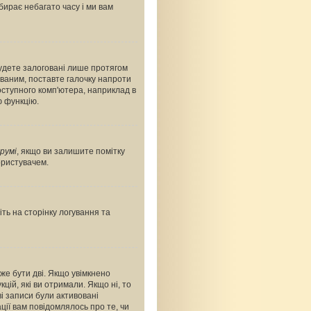
абирає небагато часу і ми вам
будете залоговані лише протягом
ованим, поставте галочку напроти
оступного комп'ютера, наприклад в
ю функцію.
румі
, якщо ви залишите помітку
ористувачем.
ть на сторінку логування та
оже бути дві. Якщо увімкнено
цій, які ви отримали. Якщо ні, то
і записи були активовані
ції вам повідомлялось про те, чи