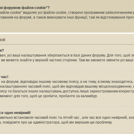
ні форумом файли cookie”?
йли cookie” видаляє усі файли cookie, створені програмним забезпеченням 
ваним на форумі, а також виконувати інші функції, такі як відстежування пр
ння
ня?
ач, усі ваші налаштування зберігаються в базі даних форуму. Для того, щоб зм
 ви можете знайти у верхній частині сторінки. Там ви зможете змінити усі ва
 час!
на форумі, відповідає іншому часовому поясу, а не тому, в якому знаходитесь в
 налаштуваннях часовий пояс, щоб він відповідав вашому місцезнаходженню, н
 поясу та багатьох інших налаштувань доступна лише зареєстрованим клористу
 момент для того, щоб це зробити, пробачте за каламбур.
се одно невірний!
авильно встановили часовий пояс та літній час , але час все одно невірний, зн
, повідомте про це адміністратора, щоб він вирішив цю проблему.