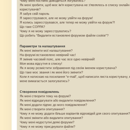
Чому мені постійно доводиться логуватись?
Як мені зробити, щоб моє ім'я користувача не з'являлось в списку онлайн
користувачів?
Я забув свій пароль
Я зареєструвався, але не можу увійти на форум!
Я колись зареєструвався, але тепер не можу увійти на форум?!
Що таке COPPA?
Чому я не можу зареєструватись?
Що робить “Видалити встановлені форумом файли cookie”?
Параметри та налаштування
Як мені змінити мої налаштування?
На форумі встановлено невірний час!
Я змінив часовий пояс, але час все одно невірний!
Моя мова відсутня в списку!
Як я можу розмістити зображення під своїм іменем користувача?
Що таке моє звання і як мені його змінити?
Коли я натискаю на посилання “e-mail”, щоб написати листа користувачу, 
мене вимагається залогуватись?
Створення повідомлень
Як мені створити тему на форумі?
Як мені відредагувати або видалити повідомлення?
Як мені додати підпис до мого повідомлення?
Як мені створити опитування?
Чому я не можу додати більше варіантів відповідей для свого опитування?
Як мені змінити або видалити опитування?
Чому мені недоступні деякі форуми?
Чому я не можу приєднувати файли?