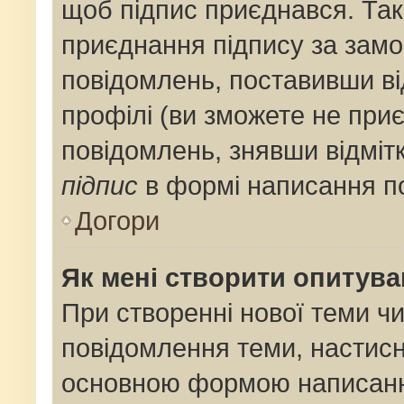
щоб підпис приєднався. Та
приєднання підпису за замо
повідомлень, поставивши ві
профілі (ви зможете не при
повідомлень, знявши відміт
підпис
в формі написання п
Догори
Як мені створити опитув
При створенні нової теми ч
повідомлення теми, настис
основною формою написанн