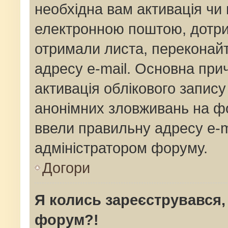
необхідна вам активація чи 
електронною поштою, дотрим
отримали листа, переконай
адресу e-mail. Основна прич
активація облікового запис
анонімних зловживань на фо
ввели правильну адресу e-ma
адміністратором форуму.
Догори
Я колись зареєструвався,
форум?!