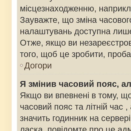
місцезнаходженню, наприклад
Зауважте, що зміна часовог
налаштувань доступна лише
Отже, якщо ви незареєстров
того, щоб це зробити, проб
Догори
Я змінив часовий пояс, ал
Якщо ви впевнені в тому, щ
часовий пояс та літній час ,
значить годинник на сервер
ласка, повідомте про це адм