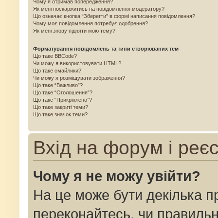
Чому я отримав попередження?
Як мені поскаржитись на повідомлення модератору?
Що означає кнопка “Зберегти” в формі написання повідомлення?
Чому моє повідомлення потребує одобрення?
Як мені знову підняти мою тему?
Форматування повідомлень та типи створюваних тем
Що таке BBCode?
Чи можу я використовувати HTML?
Що таке смайлики?
Чи можу я розміщувати зображення?
Що таке “Важливо”?
Що таке “Оголошення”?
Що таке “Прикріплено”?
Що таке закриті теми?
Що таке значок теми?
Вхід на форум і реє
Чому я не можу увійти?
На це може бути декілька п
переконайтесь, чи правильн