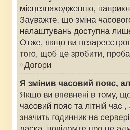
місцезнаходженню, наприклад
Зауважте, що зміна часовог
налаштувань доступна лише
Отже, якщо ви незареєстров
того, щоб це зробити, проб
Догори
Я змінив часовий пояс, ал
Якщо ви впевнені в тому, щ
часовий пояс та літній час ,
значить годинник на сервер
ласка, повідомте про це адм