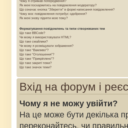
Чому я отримав попередження?
Як мені поскаржитись на повідомлення модератору?
Що означає кнопка “Зберегти” в формі написання повідомлення?
Чому моє повідомлення потребує одобрення?
Як мені знову підняти мою тему?
Форматування повідомлень та типи створюваних тем
Що таке BBCode?
Чи можу я використовувати HTML?
Що таке смайлики?
Чи можу я розміщувати зображення?
Що таке “Важливо”?
Що таке “Оголошення”?
Що таке “Прикріплено”?
Що таке закриті теми?
Що таке значок теми?
Вхід на форум і реє
Чому я не можу увійти?
На це може бути декілька п
переконайтесь, чи правильн