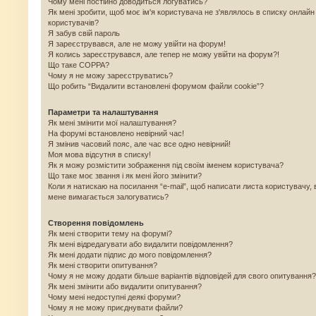
Чому мені постійно доводиться логуватись?
Як мені зробити, щоб моє ім'я користувача не з'являлось в списку онлайн
користувачів?
Я забув свій пароль
Я зареєструвався, але не можу увійти на форум!
Я колись зареєструвався, але тепер не можу увійти на форум?!
Що таке COPPA?
Чому я не можу зареєструватись?
Що робить “Видалити встановлені форумом файли cookie”?
Параметри та налаштування
Як мені змінити мої налаштування?
На форумі встановлено невірний час!
Я змінив часовий пояс, але час все одно невірний!
Моя мова відсутня в списку!
Як я можу розмістити зображення під своїм іменем користувача?
Що таке моє звання і як мені його змінити?
Коли я натискаю на посилання “e-mail”, щоб написати листа користувачу, 
мене вимагається залогуватись?
Створення повідомлень
Як мені створити тему на форумі?
Як мені відредагувати або видалити повідомлення?
Як мені додати підпис до мого повідомлення?
Як мені створити опитування?
Чому я не можу додати більше варіантів відповідей для свого опитування?
Як мені змінити або видалити опитування?
Чому мені недоступні деякі форуми?
Чому я не можу приєднувати файли?