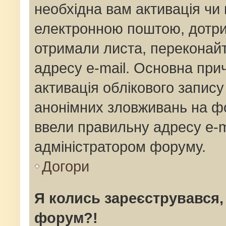
необхідна вам активація чи 
електронною поштою, дотрим
отримали листа, переконай
адресу e-mail. Основна прич
активація облікового запис
анонімних зловживань на фо
ввели правильну адресу e-ma
адміністратором форуму.
Догори
Я колись зареєструвався,
форум?!