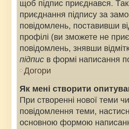
щоб підпис приєднався. Та
приєднання підпису за замо
повідомлень, поставивши ві
профілі (ви зможете не при
повідомлень, знявши відміт
підпис
в формі написання п
Догори
Як мені створити опитув
При створенні нової теми ч
повідомлення теми, настис
основною формою написанн