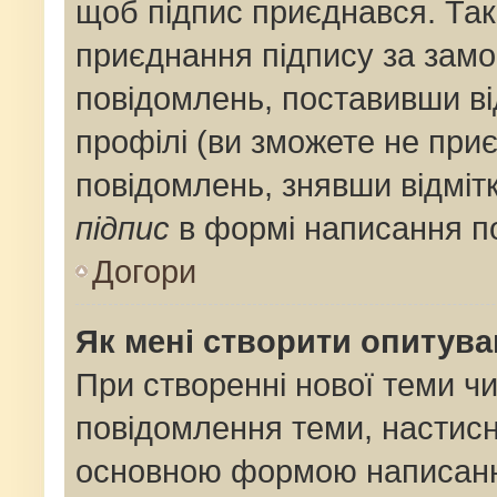
щоб підпис приєднався. Та
приєднання підпису за замо
повідомлень, поставивши ві
профілі (ви зможете не при
повідомлень, знявши відміт
підпис
в формі написання п
Догори
Як мені створити опитув
При створенні нової теми ч
повідомлення теми, настис
основною формою написанн