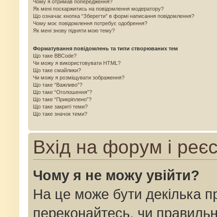
Чому я отримав попередження?
Як мені поскаржитись на повідомлення модератору?
Що означає кнопка “Зберегти” в формі написання повідомлення?
Чому моє повідомлення потребує одобрення?
Як мені знову підняти мою тему?
Форматування повідомлень та типи створюваних тем
Що таке BBCode?
Чи можу я використовувати HTML?
Що таке смайлики?
Чи можу я розміщувати зображення?
Що таке “Важливо”?
Що таке “Оголошення”?
Що таке “Прикріплено”?
Що таке закриті теми?
Що таке значок теми?
Вхід на форум і реє
Чому я не можу увійти?
На це може бути декілька п
переконайтесь, чи правильн