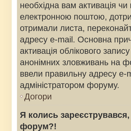
необхідна вам активація чи 
електронною поштою, дотрим
отримали листа, переконай
адресу e-mail. Основна прич
активація облікового запис
анонімних зловживань на фо
ввели правильну адресу e-ma
адміністратором форуму.
Догори
Я колись зареєструвався,
форум?!