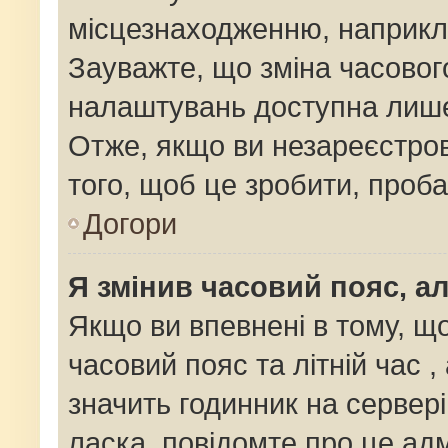
місцезнаходженню, наприклад
Зауважте, що зміна часовог
налаштувань доступна лише
Отже, якщо ви незареєстров
того, щоб це зробити, проб
Догори
Я змінив часовий пояс, ал
Якщо ви впевнені в тому, щ
часовий пояс та літній час ,
значить годинник на сервер
ласка, повідомте про це адм