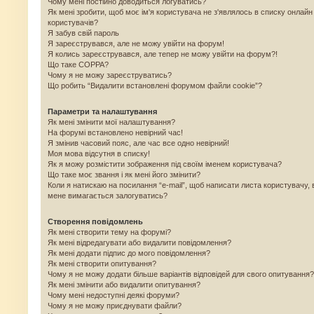
Чому мені постійно доводиться логуватись?
Як мені зробити, щоб моє ім'я користувача не з'являлось в списку онлайн
користувачів?
Я забув свій пароль
Я зареєструвався, але не можу увійти на форум!
Я колись зареєструвався, але тепер не можу увійти на форум?!
Що таке COPPA?
Чому я не можу зареєструватись?
Що робить “Видалити встановлені форумом файли cookie”?
Параметри та налаштування
Як мені змінити мої налаштування?
На форумі встановлено невірний час!
Я змінив часовий пояс, але час все одно невірний!
Моя мова відсутня в списку!
Як я можу розмістити зображення під своїм іменем користувача?
Що таке моє звання і як мені його змінити?
Коли я натискаю на посилання “e-mail”, щоб написати листа користувачу, 
мене вимагається залогуватись?
Створення повідомлень
Як мені створити тему на форумі?
Як мені відредагувати або видалити повідомлення?
Як мені додати підпис до мого повідомлення?
Як мені створити опитування?
Чому я не можу додати більше варіантів відповідей для свого опитування?
Як мені змінити або видалити опитування?
Чому мені недоступні деякі форуми?
Чому я не можу приєднувати файли?