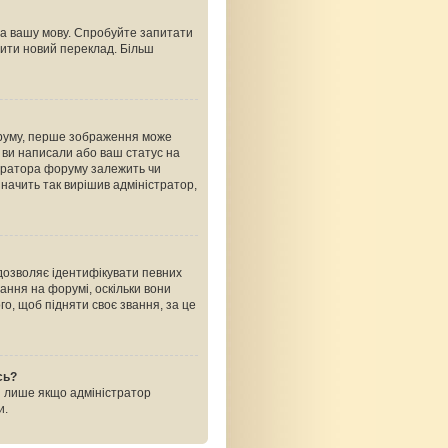
на вашу мову. Спробуйте запитати
рити новий переклад. Більш
оруму, перше зображення може
ь ви написали або ваш статус на
стратора форуму залежить чи
начить так вирішив адміністратор,
 дозволяє ідентифікувати певних
ання на форумі, оскільки вони
о, щоб підняти своє звання, за це
сь?
і лише якщо адміністратор
и.