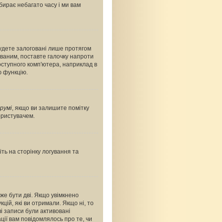
абирає небагато часу і ми вам
будете залоговані лише протягом
ованим, поставте галочку напроти
оступного комп'ютера, наприклад в
ю функцію.
румі
, якщо ви залишите помітку
ористувачем.
ть на сторінку логування та
оже бути дві. Якщо увімкнено
цій, які ви отримали. Якщо ні, то
і записи були активовані
ції вам повідомлялось про те, чи