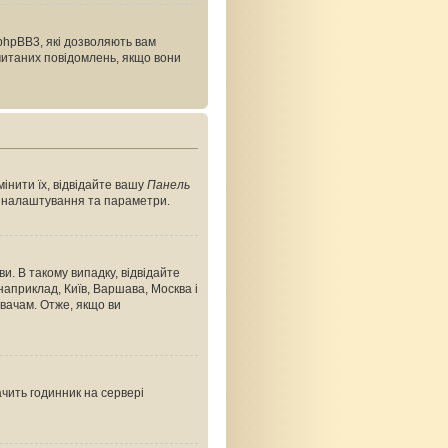
phpBB3, які дозволяють вам
очитаних повідомлень, якщо вони
інити їх, відвідайте вашу
Панель
ші налаштування та параметри.
и. В такому випадку, відвідайте
априклад, Київ, Варшава, Москва і
вачам. Отже, якщо ви
ачить годинник на сервері