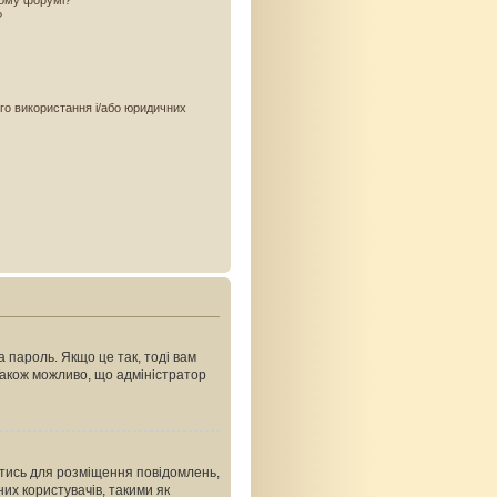
ьому форумі?
?
ого використання і/або юридичних
 пароль. Якщо це так, тоді вам
Також можливо, що адміністратор
ватись для розміщення повідомлень,
их користувачів, такими як