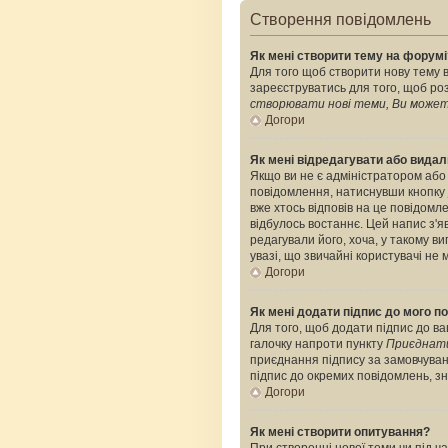
Створення повідомлень
Як мені створити тему на форумі
Для того щоб створити нову тему в
зареєструватись для того, щоб роз
створювати нові теми, Ви можете
Догори
Як мені відредагувати або вида
Якщо ви не є адміністратором або
повідомлення, натиснувши кнопку
вже хтось відповів на це повідомле
відбулось востаннє. Цей напис з'я
редагували його, хоча, у такому 
увазі, що звичайні користувачі не 
Догори
Як мені додати підпис до мого 
Для того, щоб додати підпис до ва
галочку напроти пункту
Приєднати
приєднання підпису за замовчуван
підпис до окремих повідомлень, з
Догори
Як мені створити опитування?