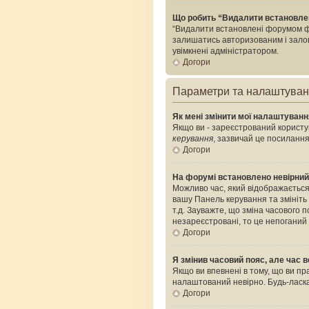
Що робить “Видалити встановле
“Видалити встановлені форумом фа
залишатись авторизованим і залого
увімкнені адміністратором.
Догори
Параметри та налаштува
Як мені змінити мої налаштуван
Якщо ви - зареєстрований користув
керування
, зазвичай це посилання
Догори
На форумі встановлено невірний
Можливо час, який відображається 
вашу Панель керування та змініть
т.д. Зауважте, що зміна часового
незареєстровані, то це непоганий
Догори
Я змінив часовий пояс, але час в
Якщо ви впевнені в тому, що ви пр
налаштований невірно. Будь-ласка
Догори