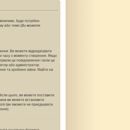
, можливо, буде потрібно
му або теми (
Ви можете
ення. Ви можете відредагувати
о часу з моменту створення. Якщо
агували це повідомлення і коли це
ратор або адміністратор
ння та зроблені зміни. Майте на
Після цього, ви можете поставити
акож ви можете встановити
філі (ви зможете не приєднувати
ення).