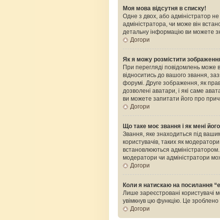
Моя мова відсутня в списку!
Одне з двох, або адміністратор н
адміністратора, чи може він встан
детальну інформацію ви можете зн
Догори
Як я можу розмістити зображення
При перегляді повідомлень може 
відноситись до вашого звання, зазв
форумі. Друге зображення, як прав
дозволені аватари, і які саме ава
ви можете запитати його про прич
Догори
Що таке моє звання і як мені йог
Звання, яке знаходиться під вашим
користувачів, таких як модератор
встановлюються адміністратором. 
модератори чи адміністратори мож
Догори
Коли я натискаю на посилання “e
Лише зареєстровані користувачі м
увімкнув цю функцію. Це зроблен
Догори