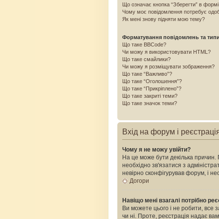
Що означає кнопка “Зберегти” в форм
Чому моє повідомлення потребує одо
Як мені знову підняти мою тему?
Форматування повідомлень та тип
Що таке BBCode?
Чи можу я використовувати HTML?
Що таке смайлики?
Чи можу я розміщувати зображення?
Що таке “Важливо”?
Що таке “Оголошення”?
Що таке “Прикріплено”?
Що таке закриті теми?
Що таке значок теми?
Вхід на форум і реєстраці
Чому я не можу увійти?
На це може бути декілька причин. 
необхідно зв'язатися з адміністр
невірно сконфігурував форум, і н
Догори
Навіщо мені взагалі потрібно ре
Ви можете цього і не робити, все 
чи ні. Проте, реєстрація надає ва