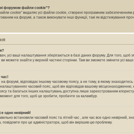
ні форумом файли cookie”?
йли cookie” видаляє усі файли cookie, створені програмним забезпеченням 
ваним на форумі, а також виконувати інші функції, такі як відстежування пр
ння
ня?
ач, усі ваші налаштування зберігаються в базі даних форуму. Для того, щоб зм
 ви можете знайти у верхній частині сторінки. Там ви зможете змінити усі ва
 час!
на форумі, відповідає іншому часовому поясу, а не тому, в якому знаходитесь в
 налаштуваннях часовий пояс, щоб він відповідав вашому місцезнаходженню, н
 поясу та багатьох інших налаштувань доступна лише зареєстрованим клористу
 момент для того, щоб це зробити, пробачте за каламбур.
се одно невірний!
авильно встановили часовий пояс та літній час , але час все одно невірний, зн
, повідомте про це адміністратора, щоб він вирішив цю проблему.