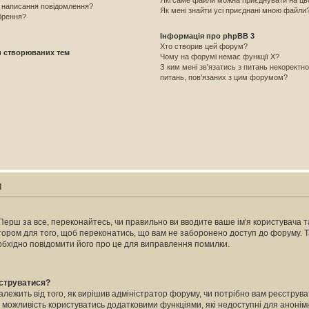
Які саме файли можна приєднувати на ц
і написання повідомлення?
Як мені знайти усі приєднані мною файли
брення?
Інформація про phpBB 3
Хто створив цей форум?
и створюваних тем
Чому на форумі немає функції X?
З ким мені зв'язатись з питань некоректн
питань, пов'язаних з цим форумом?
я
Перш за все, переконайтесь, чи правильно ви вводите ваше ім'я користувача та
атором для того, щоб переконатись, що вам не заборонено доступ до форуму. 
еобхідно повідомити його про це для виправлення помилки.
єструватися?
залежить від того, як вирішив адміністратор форуму, чи потрібно вам реєстру
м можливість користуватись додатковими функціями, які недоступні для анонімн