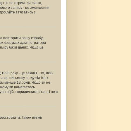
що ви не отримали листа,
ікового запису - це зменшення
пробуйте зв'язатись з
 та повторити вашу спробу.
тьох форумах адміністратори
зміру бази даних. Якщо це
ід 1998 року - це закон США, який
а це письмову згоду від їхніх
ком менше 13 років. Якщо ви не
 якому ви намагаєтесь
льтацій з юридичних питань і не є
еєструвати. Також він міг