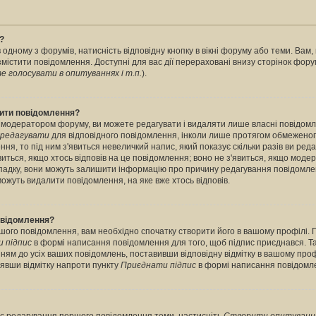
?
 одному з форумів, натисність відповідну кнопку в вікні форуму або теми. Вам
містити повідомлення. Доступні для вас дії перераховані внизу сторінок фору
 голосувати в опитуваннях і т.п.
).
лити повідомлення?
 модератором форуму, ви можете редагувати і видаляти лише власні повідомл
редагувати
для відповідного повідомлення, інколи лише протягом обмеженог
ння, то під ним з'явиться невеличкий напис, який показує скільки разів ви ред
виться, якщо хтось відповів на це повідомлення; воно не з'явиться, якщо моде
випадку, вони можуть залишити інформацію про причину редагування повідомле
можуть видалити повідомлення, на яке вже хтось відповів.
повідомлення?
шого повідомлення, вам необхідно спочатку створити його в вашому профілі. 
 підпис
в формі написання повідомлення для того, щоб підпис приєднався. Т
ням до усіх ваших повідомлень, поставивши відповідну відмітку в вашому про
нявши відмітку напроти пункту
Приєднати підпис
в формі написання повідомл