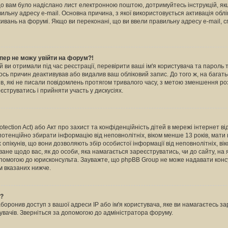
кщо вам було надіслано лист електронною поштою, дотримуйтесь інструкцій, як
льну адресу e-mail. Основна причина, з якої використовується активація обл
вань на форумі. Якщо ви переконані, що ви ввели правильну адресу e-mail, с
пер не можу увійти на форум?!
й ви отримали під час реєстрації, перевірити ваші ім'я користувача та пароль
ось причин деактивував або видалив ваш обліковий запис. До того ж, на бага
в, які не писали повідомлень протягом тривалого часу, з метою зменшення ро
струватись і прийняти участь у дискусіях.
otection Act) або Акт про захист та конфіденційність дітей в мережі інтернет в
 потенційно збирати інформацію від неповнолітніх, віком менше 13 років, мати н
х опікунів, що вони дозволяють збір особистої інформації від неповнолітніх, ві
ване щодо вас, як до особи, яка намагається зареєструватись, чи до сайту, на
опомогою до юрисконсульта. Зауважте, що phpBB Group не може надавати консу
м вказаних нижче.
ь?
ронив доступ з вашої адреси IP або ім'я користувача, яке ви намагаєтесь зар
увачів. Зверніться за допомогою до адміністратора форуму.