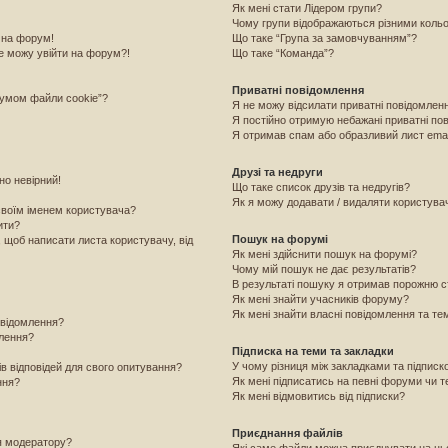
Як мені стати Лідером групи?
Чому групи відображаються різними коль
 на форум!
Що таке “Група за замовчуванням”?
е можу увійти на форум?!
Що таке “Команда”?
Приватні повідомлення
румом файли cookie”?
Я не можу відсилати приватні повідомлен
Я постійно отримую небажані приватні по
Я отримав спам або образливий лист emai
Друзі та недруги
но невірний!
Що таке список друзів та недругів?
Як я можу додавати / видаляти користувачі
своїм іменем користувача?
ити?
Пошук на форумі
, щоб написати листа користувачу, від
Як мені здійснити пошук на форумі?
Чому мій пошук не дає результатів?
В результаті пошуку я отримав порожню с
Як мені знайти учасників форуму?
Як мені знайти власні повідомлення та те
овідомлення?
млення?
Підписка на теми та закладки
У чому різниця між закладками та підпис
ів відповідей для свого опитування?
Як мені підписатись на певні форуми чи 
ння?
Як мені відмовитись від підписки?
Приєднання файлів
я модератору?