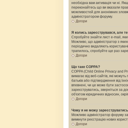
необхідна вам активація чи ні. Я
переконайтесь що ви вказали прави
можливостей для анонімних зловжи
адміністратором форуму.
Догори
Я колись зареєструвався, але те
Спробуйте знайти лист e-mail, яки
Можливо, що адміністратор з яких
періодично видаляють користувачі
трапилось, спробуйте ще раз зареє
Догори
Що таке COPPA?
COPPA (Child Online Privacy and Pr
вимагає від веб-сайтів, які можуть
батьків або підтвердження від їхні
впевнені, чи це може бути застосо
зареєструватись, зверніться за д
об'єктом юридичних відносин, окрі
Догори
Чому я не можу зареєструватис
Можливо адміністратор форуму забо
вимкнути реєстрацію нових корист
Догори