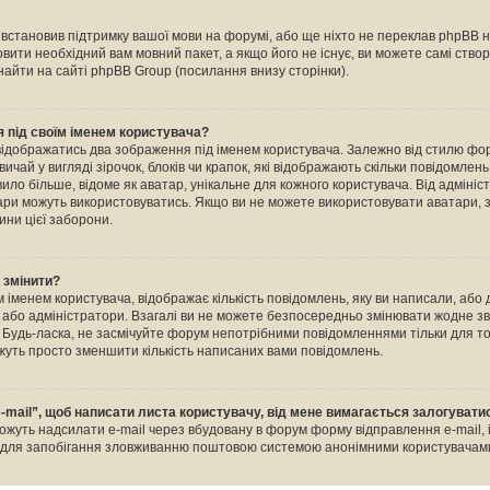
е встановив підтримку вашої мови на форумі, або ще ніхто не переклав phpBB 
овити необхідний вам мовний пакет, а якщо його не існує, ви можете самі ство
айти на сайті phpBB Group (посилання внизу сторінки).
 під своїм іменем користувача?
відображатись два зображення під іменем користувача. Залежно від стилю ф
ичай у вигляді зірочок, блоків чи крапок, які відображають скільки повідомлен
ило більше, відоме як аватар, унікальне для кожного користувача. Від адміні
тари можуть використовуватись. Якщо ви не можете використовувати аватари, з
ини цієї заборони.
о змінити?
 іменем користувача, відображає кількість повідомлень, яку ви написали, або
и або адміністратори. Взагалі ви не можете безпосередньо змінювати жодне зв
Будь-ласка, не засмічуйте форум непотрібними повідомленнями тільки для тог
уть просто зменшити кількість написаних вами повідомлень.
-mail”, щоб написати листа користувачу, від мене вимагається залогувати
ожуть надсилати e-mail через вбудовану в форум форму відправлення e-mail, 
о для запобігання зловживанню поштовою системою анонімними користувачам