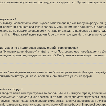
дсилання e-mail учасникам форуму, участь в групах і т.п. Процес реєстрації з
логуватись?
ти пункту
Запам'ятати мене з цього комп'ютера
під час входу на форум, ви 
 використанню вашого облікового запису кимось іншим. Щоб залишатись залог
рум, але це не рекомендується робити, якщо ви заходите на форум з загальнод
итеті і т.п. Якщо такий пункт відсутній, це означає, що адміністратор вимкнув ц
ористувача не з'являлось в списку онлайн користувачів?
ділі “Налаштування форуму” знайдіть пункт
Приховати моє перебування на фо
ише адміністраторам, модераторам та собі. Ви будете вважатись прихованим к
може бути відновлено, вам легко може бути створено новий. Для цього перейді
тримуйтесь інструкцій і незабаром ви знову зможете увійти на форум.
війти на форум!
ви вводите ваше ім'я користувача та пароль. Якщо з ними усе гаразд, причин м
Мені менше 13 років
під час реєстрації, то вам необхідно дотримуватись інструк
бує активації. На деяких форумах вимагається, щоб усі зареєстровані обліков
ністратором до того, як користувач зможе увійти на форум. В процесі реєстра