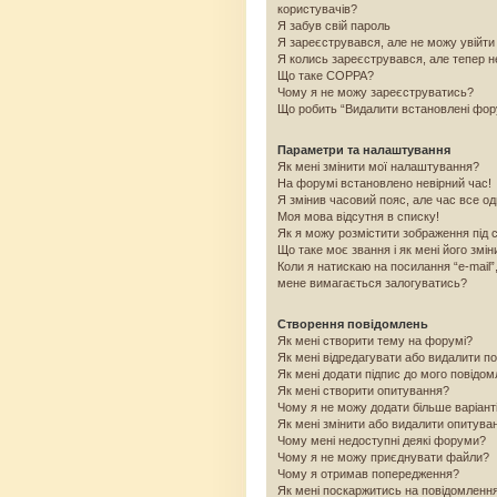
користувачів?
Я забув свій пароль
Я зареєструвався, але не можу увійти
Я колись зареєструвався, але тепер н
Що таке COPPA?
Чому я не можу зареєструватись?
Що робить “Видалити встановлені фо
Параметри та налаштування
Як мені змінити мої налаштування?
На форумі встановлено невірний час!
Я змінив часовий пояс, але час все од
Моя мова відсутня в списку!
Як я можу розмістити зображення під 
Що таке моє звання і як мені його змін
Коли я натискаю на посилання “e-mail”
мене вимагається залогуватись?
Створення повідомлень
Як мені створити тему на форумі?
Як мені відредагувати або видалити п
Як мені додати підпис до мого повідо
Як мені створити опитування?
Чому я не можу додати більше варіант
Як мені змінити або видалити опитува
Чому мені недоступні деякі форуми?
Чому я не можу приєднувати файли?
Чому я отримав попередження?
Як мені поскаржитись на повідомленн