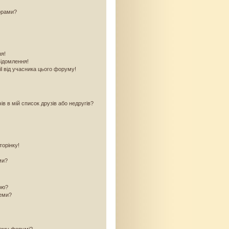
орами?
ня!
відомлення!
l від учасника цього форуму!
в в мій список друзів або недругів?
торінку!
ми?
кою?
теми?