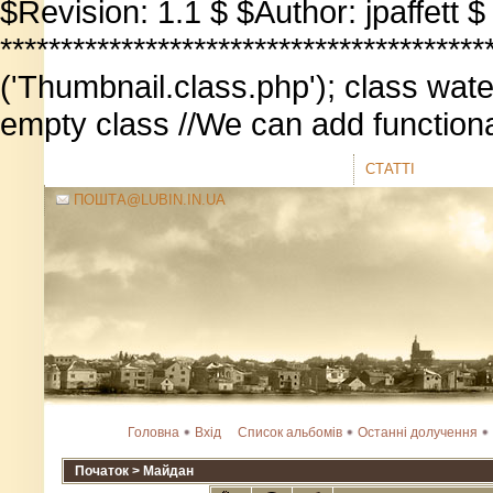
$Revision: 1.1 $ $Author: jpaffett 
****************************************
('Thumbnail.class.php'); class wat
empty class //We can add functiona
СТАТТІ
ПОШТА@LUBIN.IN.UA
Головна
Вхід
Список альбомів
Останні долучення
Початок
>
Майдан