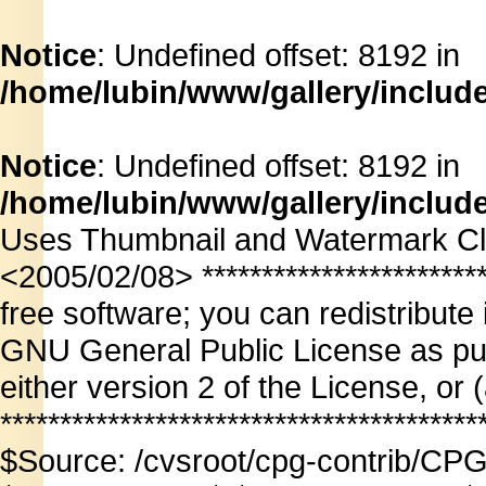
Notice
: Undefined offset: 8192 in
/home/lubin/www/gallery/includ
Notice
: Undefined offset: 8192 in
/home/lubin/www/gallery/includ
Uses Thumbnail and Watermark Cl
<2005/02/08> ************************
free software; you can redistribute 
GNU General Public License as pub
either version 2 of the License, or 
*************************************
$Source: /cvsroot/cpg-contrib/CPG