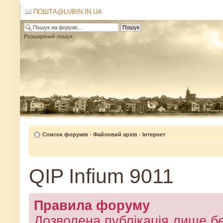
ПОШТА@LUBIN.IN.UA
Розширений пошук
Список форумів
‹
Файловий архів
‹
Інтернет
QIP Infium 9011
Правила форуму
Дозволена публікація лише бе