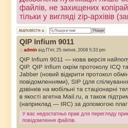
файлів, не захищених копіра
тільки у вигляді zip-архівів (
Відповісти
QIP Infium 9011
admin
від П'ят, 25 липня, 2008 5:33 pm
QIP Infium 9011 — нова версія найпоп
QIP. QIP Infium окрім протоколу ICQ 
Jabber (новий відкрити протокол обм
повідомленнями), SIP (для спілкування
дзвінків на мобільні та стаціонарні 
в якості агетна Mail.ru, а також підтр
(наприклад — IRC) за допомогою плагі
У вас недостатньо прав для перегляду при
повідомлення файлів.