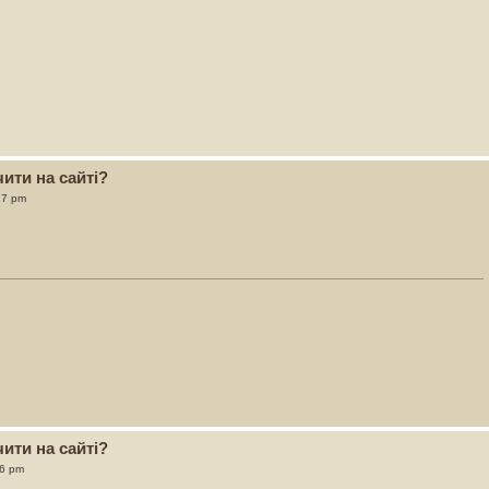
ити на сайті?
17 pm
ити на сайті?
06 pm