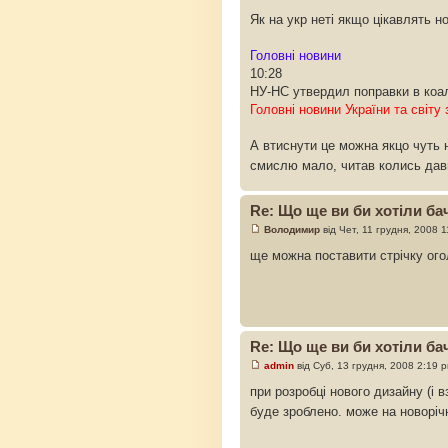
Як на укр неті якщо цікавлять н
Головні новини
10:28
НУ-НС утвердил поправки в коал
Головні новини України та світу 
А втиснути це можна якцо чуть н
смислю мало, читав колись дав
Re: Що ще ви би хотіли бач
Володимир
від Чет, 11 грудня, 2008 
ще можна поставити стрічку ого
Re: Що ще ви би хотіли бач
admin
від Суб, 13 грудня, 2008 2:19 
при розробці нового дизайну (і 
буде зроблено. може на новоріч