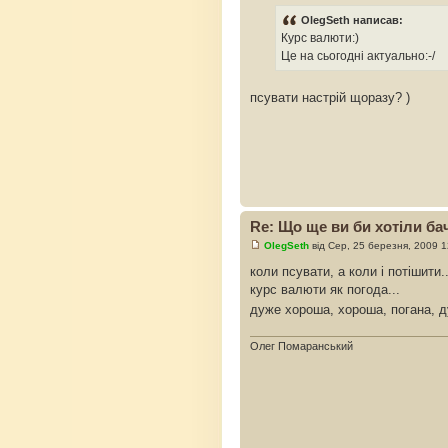
OlegSeth написав:
Курс валюти:)
Це на сьогодні актуально:-/
псувати настрій щоразу? )
Re: Що ще ви би хотіли бач
OlegSeth
від Сер, 25 березня, 2009 
коли псувати, а коли і потішити..
курс валюти як погода...
дуже хороша, хороша, погана, д
Олег Помаранський