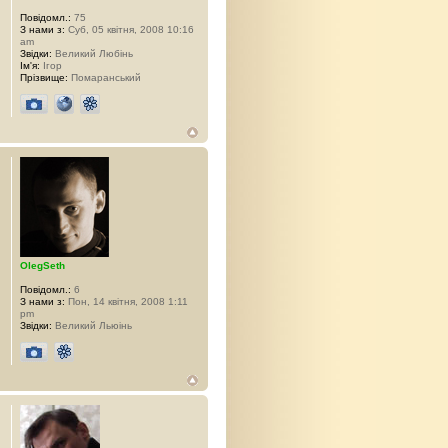
Повідомл.:
75
З нами з:
Суб, 05 квітня, 2008 10:16
am
Звідки:
Великий Любінь
Ім'я:
Ігор
Прізвище:
Помаранський
OlegSeth
Повідомл.:
6
З нами з:
Пон, 14 квітня, 2008 1:11
pm
Звідки:
Великий Льюінь