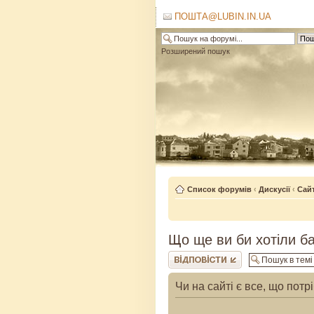
ПОШТА@LUBIN.IN.UA
Розширений пошук
Список форумів
‹
Дискусії
‹
Сай
Що ще ви би хотіли ба
Відповісти
Чи на сайті є все, що потр