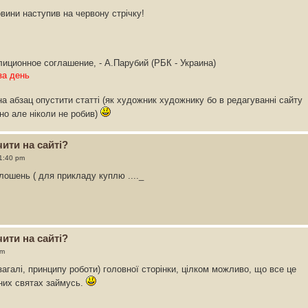
овини наступив на червону стрічку!
иционное соглашение, - А.Парубий (РБК - Украина)
за день
а абзац опустити статті (як художник художнику бо в редагуванні сайту
но але ніколи не робив)
ити на сайті?
11:40 pm
лошень ( для прикладу куплю ...._
ити на сайті?
pm
взагалі, принципу роботи) головної сторінки, цілком можливо, що все це
них святах займусь.