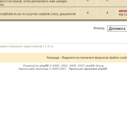
0
0
прості інструкції, котрі допоможуть вам швидко
ом.
admi
4
4
и@lubin.in.ua та супутніх сервісів (чату, документів
від С
Вперед:
реєстрованих користувачів і 1 гість
Команда
•
Видалити встановлені форумом файли cook
Powered by
phpBB
© 2000, 2002, 2005, 2007 phpBB Group
Український переклад © 2005-2007
Українська підтримка phpBB