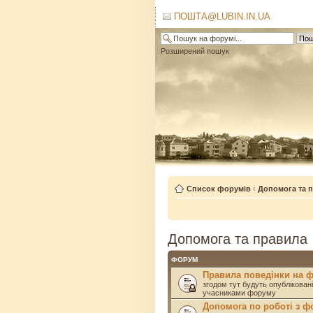
ПОШТА@LUBIN.IN.UA
Розширений пошук
Список форумів
‹
Допомога та 
Допомога та правила
ФОРУМ
Правила поведінки на 
згодом тут будуть опублікован
учасниками форуму
Допомога по роботі з 