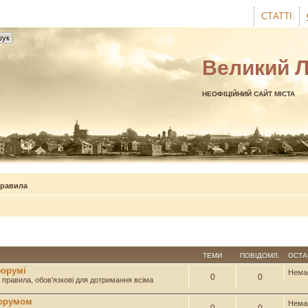
СТАТТІ
Великий 
НЕОФІЦІЙНИЙ САЙТ МІСТА
правила
ТЕМИ
ПОВІДОМЛ.
ОСТА
форумі
Нема
0
0
і правила, обов’язкові для дотримання всіма
форумом
Нема