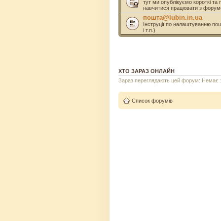
тут ми опублікуємо короткі та 
навчитися працювати з форум
пошта@lubin.in.ua
Інструції по налаштуванню пошт
і т.п.)
ХТО ЗАРАЗ ОНЛАЙН
Зараз переглядають цей форум: Немає за
Список форумів