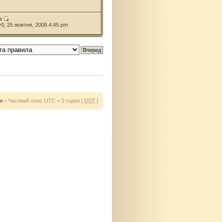
n
уб, 25 жовтня, 2008 4:45 pm
ie
• Часовий пояс UTC + 2 годин [
DST
]