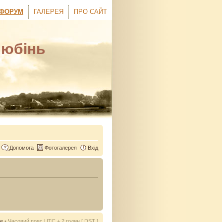
ФОРУМ
ГАЛЕРЕЯ
ПРО САЙТ
Любінь
Допомога
Фотогалерея
Вхід
ie
• Часовий пояс UTC + 2 годин [
DST
]