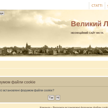
СТАТТІ
Великий 
НЕОФІЦІЙНИЙ САЙТ МІСТА
румом файли cookie
усі встановлені форумом файли cookie?
Команда
•
Видалити встановлені форумом файли cook