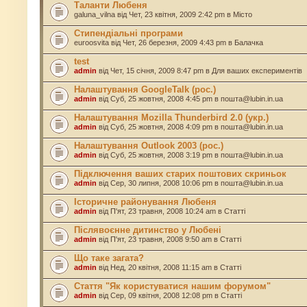
Таланти Любеня
galuna_vilna
від Чет, 23 квітня, 2009 2:42 pm в
Місто
Стипендіальні програми
euroosvita
від Чет, 26 березня, 2009 4:43 pm в
Балачка
test
admin
від Чет, 15 січня, 2009 8:47 pm в
Для ваших експериментів
Налаштування GoogleTalk (рос.)
admin
від Суб, 25 жовтня, 2008 4:45 pm в
пошта@lubin.in.ua
Налаштування Mozilla Thunderbird 2.0 (укр.)
admin
від Суб, 25 жовтня, 2008 4:09 pm в
пошта@lubin.in.ua
Налаштування Outlook 2003 (рос.)
admin
від Суб, 25 жовтня, 2008 3:19 pm в
пошта@lubin.in.ua
Підключення ваших старих поштових скриньок
admin
від Сер, 30 липня, 2008 10:06 pm в
пошта@lubin.in.ua
Історичне районування Любеня
admin
від П'ят, 23 травня, 2008 10:24 am в
Статті
Післявоєнне дитинство у Любені
admin
від П'ят, 23 травня, 2008 9:50 am в
Статті
Що таке загата?
admin
від Нед, 20 квітня, 2008 11:15 am в
Статті
Стаття "Як користуватися нашим форумом"
admin
від Сер, 09 квітня, 2008 12:08 pm в
Статті