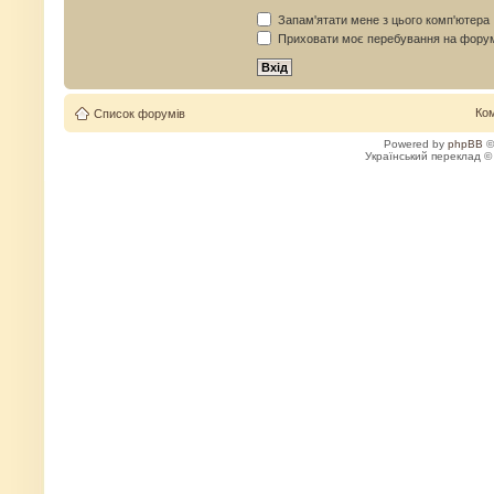
Запам'ятати мене з цього комп'ютера
Приховати моє перебування на форум
Ко
Список форумів
Powered by
phpBB
©
Український переклад 