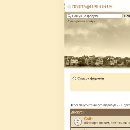
ПОШТА@LUBIN.IN.UA
Розширений пошук
Список форумів
Переглянути теми без відповідей
•
Перег
ДИСКУСІЇ
Сайт
обговорення тем, пов'язаних із 