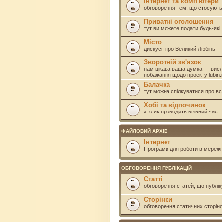
Інтернет та комп'ютери
обговорення тем, що стосують
Приватні оголошення
тут ви можете подати будь-як
Місто
дискусії про Великий Любінь
Зворотній зв'язок
нам цікава ваша думка — висл
побажання щодо проекту lubin.i
Балачка
тут можна спілкуватися про вс
Хобі та відпочинок
хто як проводить вільний час.
ФАЙЛОВИЙ АРХІВ
Інтернет
Програми для роботи в мережі 
ОБГОВОРЕННЯ ПУБЛІКАЦІЙ
Статті
обговорення статей, що публік
Сторінки
обговорення статичних сторінок 