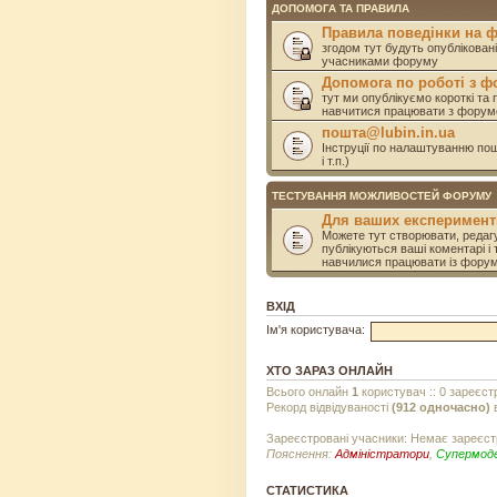
ДОПОМОГА ТА ПРАВИЛА
Правила поведінки на 
згодом тут будуть опублікован
учасниками форуму
Допомога по роботі з 
тут ми опублікуємо короткі та 
навчитися працювати з форум
пошта@lubin.in.ua
Інструції по налаштуванню пошт
і т.п.)
ТЕСТУВАННЯ МОЖЛИВОСТЕЙ ФОРУМУ
Для ваших експеримент
Можете тут створювати, редагу
публікуються ваші коментарі і 
навчилися працювати із фору
ВХІД
Ім'я користувача:
ХТО ЗАРАЗ ОНЛАЙН
Всього онлайн
1
користувач :: 0 зареєст
Рекорд відвідуваності
(912 одночасно)
в
Зареєстровані учасники: Немає зареєст
Пояснення:
Адміністратори
,
Супермод
СТАТИСТИКА