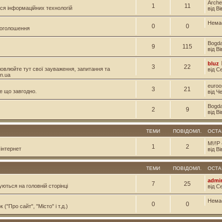
Arche
1
11
ся інформаційних технологій
від В
Нема
0
0
і оголошення
Bogd
9
115
від В
bluz
3
22
овлюйте тут свої зауваження, запитання та
від С
n.ua
euroo
3
21
е що завгодно.
від Ч
Bogd
2
9
від В
ТЕМИ
ПОВІДОМЛ.
ОСТА
M!/!P
1
2
інтернет
від Ві
ТЕМИ
ПОВІДОМЛ.
ОСТА
admi
7
25
уються на головній сторінці
від С
Нема
0
0
("Про сайт", "Місто" і т.д.)