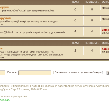
ТЕМИ
ПОВІДОМЛ.
ОСТА
форумі
Нема
0
0
і правила, обов’язкові для дотримання всіма
форумом
Нема
0
0
прості інструкції, котрі допоможуть вам швидко
ом.
admi
4
4
и@lubin.in.ua та супутніх сервісів (чату, документів
від С
ТЕМИ
ПОВІДОМЛ.
ОСТА
ів
admi
2
4
вати та видаляти свої теми, перевіряти, як
від П
т.п. — це розділ створено для того, щоб ви швидше
мом.
Пароль:
|
Запам'ятати мене з цього комп'ютера
рованих, 0 прихованих і 1 гість (Ця інформація базується на активності користувачів в
ідбувся Сер, 22 травня, 2024 6:55 am
рованих користувачів
ератори