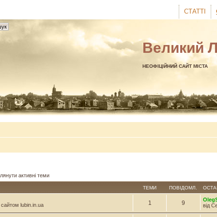
СТАТТІ
Великий 
НЕОФІЦІЙНИЙ САЙТ МІСТА
лянути активні теми
ТЕМИ
ПОВІДОМЛ.
ОСТА
Oleg
1
9
сайтом lubin.in.ua
від С