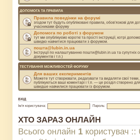
ДОПОМОГА ТА ПРАВИЛА
Правила поведінки на форумі
згодом тут будуть опубліковані правила, обов’язкові для д
учасниками форуму
Допомога по роботі з форумом
тут ми опублікуємо короткі та прості інструкції, котрі допом
швидко навчитися працювати з форумом.
пошта@lubin.in.ua
Інструції по налаштуванню пошти@lubin.in.ua та супутніх се
документів і т.п.)
ТЕСТУВАННЯ МОЖЛИВОСТЕЙ ФОРУМУ
Для ваших експериментів
Можете тут створювати, редагувати та видаляти свої теми, 
публікуються ваші коментарі і т.п. — це розділ створено дл
швидше навчилися працювати із форумом.
ВХІД
Ім'я користувача:
Пароль:
ХТО ЗАРАЗ ОНЛАЙН
Всього онлайн
1
користувач :: 