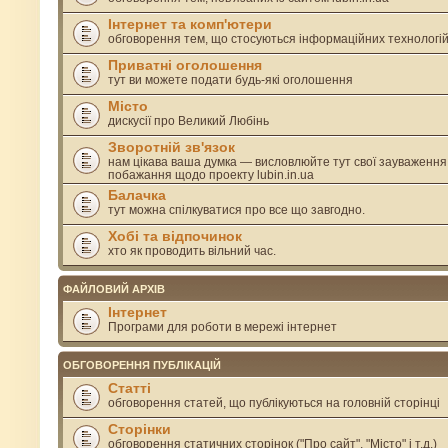
Інтернет та комп'ютери
обговорення тем, що стосуються інформаційних технологі
Приватні оголошення
тут ви можете подати будь-які оголошення
Місто
дискусії про Великий Любінь
Зворотній зв'язок
нам цікава ваша думка — висловлюйте тут свої зауваження
побажання щодо проекту lubin.in.ua
Балачка
тут можна спілкуватися про все що завгодно.
Хобі та відпочинок
хто як проводить вільний час.
ФАЙЛОВИЙ АРХІВ
Інтернет
Програми для роботи в мережі інтернет
ОБГОВОРЕННЯ ПУБЛІКАЦІЙ
Статті
обговорення статей, що публікуються на головній сторінці
Сторінки
обговорення статичних сторінок ("Про сайт", "Місто" і т.д.)