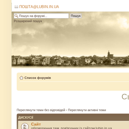
ПОШТА@LUBIN.IN.UA
Розширений пошук
Список форумів
С
Переглянути теми без відповідей
•
Переглянути активні теми
ДИСКУСІЇ
Сайт
обговорення тем, пов'язаних із сайтом lubin.in.ua