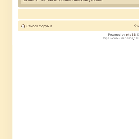
Ця галерея містить персональні альбоми учасника.
Ко
Список форумів
Powered by
phpBB
©
Український переклад 