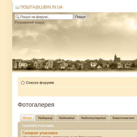
ПОШТА@LUBIN.IN.UA
Розширений пошук
Список форумів
Фотогалерея
Меню
Найкращі
Найновіші
Найпопулярніші
Завантаження
ГАЛЕРЕЯ УЧАСНИКА
Галерея учасника