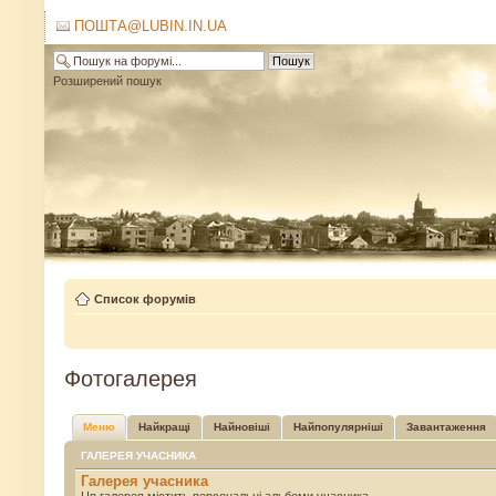
ПОШТА@LUBIN.IN.UA
Розширений пошук
Список форумів
Фотогалерея
Меню
Найкращі
Найновіші
Найпопулярніші
Завантаження
ГАЛЕРЕЯ УЧАСНИКА
Галерея учасника