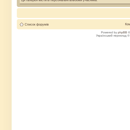
Ця галерея містить персональні альбоми учасника.
Ко
Список форумів
Powered by
phpBB
©
Український переклад 