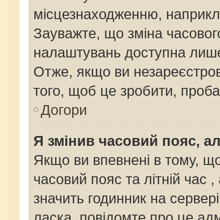
місцезнаходженню, наприклад
Зауважте, що зміна часовог
налаштувань доступна лише
Отже, якщо ви незареєстров
того, щоб це зробити, проб
Догори
Я змінив часовий пояс, ал
Якщо ви впевнені в тому, щ
часовий пояс та літній час ,
значить годинник на сервер
ласка, повідомте про це адм