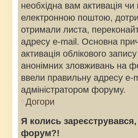
необхідна вам активація чи 
електронною поштою, дотрим
отримали листа, переконай
адресу e-mail. Основна прич
активація облікового запис
анонімних зловживань на фо
ввели правильну адресу e-ma
адміністратором форуму.
Догори
Я колись зареєструвався,
форум?!