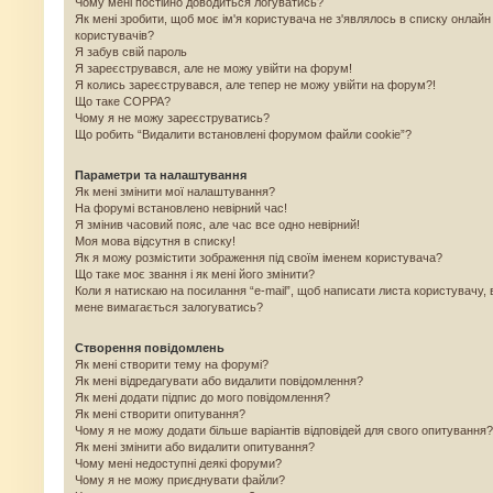
Чому мені постійно доводиться логуватись?
Як мені зробити, щоб моє ім'я користувача не з'являлось в списку онлайн
користувачів?
Я забув свій пароль
Я зареєструвався, але не можу увійти на форум!
Я колись зареєструвався, але тепер не можу увійти на форум?!
Що таке COPPA?
Чому я не можу зареєструватись?
Що робить “Видалити встановлені форумом файли cookie”?
Параметри та налаштування
Як мені змінити мої налаштування?
На форумі встановлено невірний час!
Я змінив часовий пояс, але час все одно невірний!
Моя мова відсутня в списку!
Як я можу розмістити зображення під своїм іменем користувача?
Що таке моє звання і як мені його змінити?
Коли я натискаю на посилання “e-mail”, щоб написати листа користувачу, 
мене вимагається залогуватись?
Створення повідомлень
Як мені створити тему на форумі?
Як мені відредагувати або видалити повідомлення?
Як мені додати підпис до мого повідомлення?
Як мені створити опитування?
Чому я не можу додати більше варіантів відповідей для свого опитування?
Як мені змінити або видалити опитування?
Чому мені недоступні деякі форуми?
Чому я не можу приєднувати файли?