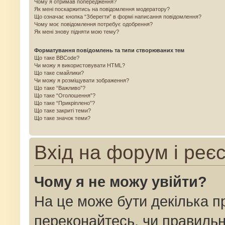
Чому я отримав попередження?
Як мені поскаржитись на повідомлення модератору?
Що означає кнопка “Зберегти” в формі написання повідомлення?
Чому моє повідомлення потребує одобрення?
Як мені знову підняти мою тему?
Форматування повідомлень та типи створюваних тем
Що таке BBCode?
Чи можу я використовувати HTML?
Що таке смайлики?
Чи можу я розміщувати зображення?
Що таке “Важливо”?
Що таке “Оголошення”?
Що таке “Прикріплено”?
Що таке закриті теми?
Що таке значок теми?
Вхід на форум і реє
Чому я не можу увійти?
На це може бути декілька п
переконайтесь, чи правильн