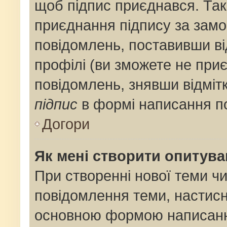
щоб підпис приєднався. Та
приєднання підпису за замо
повідомлень, поставивши ві
профілі (ви зможете не при
повідомлень, знявши відміт
підпис
в формі написання п
Догори
Як мені створити опитув
При створенні нової теми ч
повідомлення теми, настис
основною формою написанн