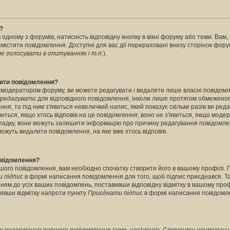
?
 одному з форумів, натисність відповідну кнопку в вікні форуму або теми. Вам
містити повідомлення. Доступні для вас дії перераховані внизу сторінок фору
 голосувати в опитуваннях і т.п.
).
лити повідомлення?
 модератором форуму, ви можете редагувати і видаляти лише власні повідомл
редагувати
для відповідного повідомлення, інколи лише протягом обмеженог
ння, то під ним з'явиться невеличкий напис, який показує скільки разів ви ред
виться, якщо хтось відповів на це повідомлення; воно не з'явиться, якщо моде
випадку, вони можуть залишити інформацію про причину редагування повідомле
можуть видалити повідомлення, на яке вже хтось відповів.
повідомлення?
шого повідомлення, вам необхідно спочатку створити його в вашому профілі. 
 підпис
в формі написання повідомлення для того, щоб підпис приєднався. Т
ням до усіх ваших повідомлень, поставивши відповідну відмітку в вашому про
нявши відмітку напроти пункту
Приєднати підпис
в формі написання повідомл