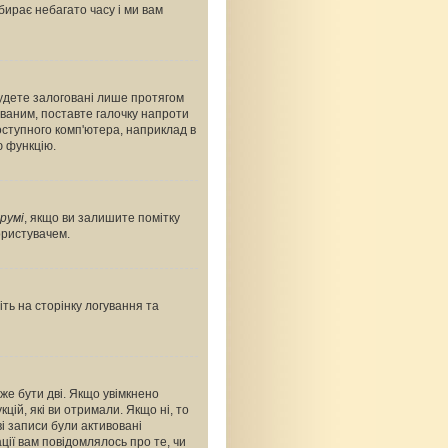
абирає небагато часу і ми вам
будете залоговані лише протягом
ованим, поставте галочку напроти
оступного комп'ютера, наприклад в
ю функцію.
румі
, якщо ви залишите помітку
ористувачем.
ть на сторінку логування та
оже бути дві. Якщо увімкнено
цій, які ви отримали. Якщо ні, то
і записи були активовані
ції вам повідомлялось про те, чи