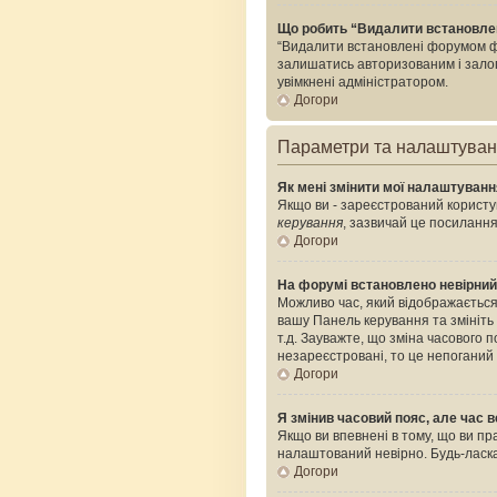
Що робить “Видалити встановле
“Видалити встановлені форумом фа
залишатись авторизованим і залого
увімкнені адміністратором.
Догори
Параметри та налаштува
Як мені змінити мої налаштуван
Якщо ви - зареєстрований користув
керування
, зазвичай це посилання
Догори
На форумі встановлено невірний
Можливо час, який відображається 
вашу Панель керування та змініть
т.д. Зауважте, що зміна часового
незареєстровані, то це непоганий
Догори
Я змінив часовий пояс, але час в
Якщо ви впевнені в тому, що ви пр
налаштований невірно. Будь-ласка
Догори