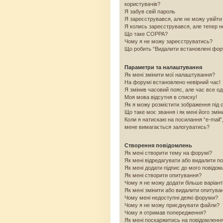
користувачів?
Я забув свій пароль
Я зареєструвався, але не можу увійти
Я колись зареєструвався, але тепер н
Що таке COPPA?
Чому я не можу зареєструватись?
Що робить “Видалити встановлені фо
Параметри та налаштування
Як мені змінити мої налаштування?
На форумі встановлено невірний час!
Я змінив часовий пояс, але час все од
Моя мова відсутня в списку!
Як я можу розмістити зображення під 
Що таке моє звання і як мені його змін
Коли я натискаю на посилання “e-mail”
мене вимагається залогуватись?
Створення повідомлень
Як мені створити тему на форумі?
Як мені відредагувати або видалити п
Як мені додати підпис до мого повідо
Як мені створити опитування?
Чому я не можу додати більше варіант
Як мені змінити або видалити опитува
Чому мені недоступні деякі форуми?
Чому я не можу приєднувати файли?
Чому я отримав попередження?
Як мені поскаржитись на повідомленн