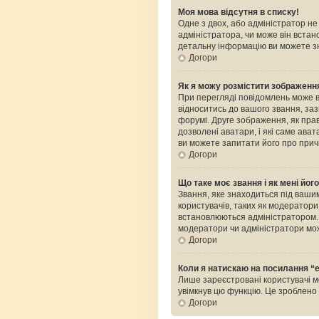
Моя мова відсутня в списку!
Одне з двох, або адміністратор н
адміністратора, чи може він встан
детальну інформацію ви можете зн
Догори
Як я можу розмістити зображення
При перегляді повідомлень може 
відноситись до вашого звання, зазв
форумі. Друге зображення, як прав
дозволені аватари, і які саме ава
ви можете запитати його про прич
Догори
Що таке моє звання і як мені йог
Звання, яке знаходиться під вашим
користувачів, таких як модератор
встановлюються адміністратором. 
модератори чи адміністратори мож
Догори
Коли я натискаю на посилання “e
Лише зареєстровані користувачі м
увімкнув цю функцію. Це зроблен
Догори