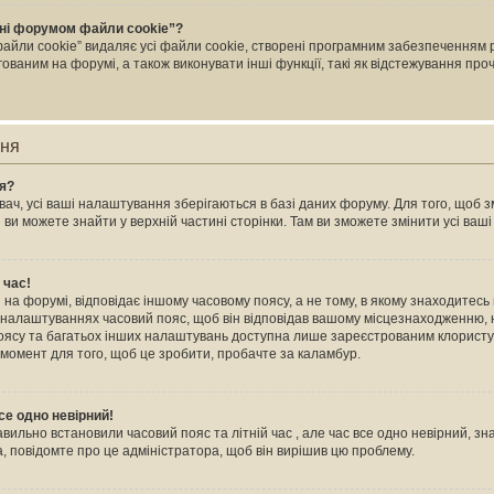
ні форумом файли cookie”?
йли cookie” видаляє усі файли cookie, створені програмним забезпеченням 
ваним на форумі, а також виконувати інші функції, такі як відстежування пр
ння
ня?
ач, усі ваші налаштування зберігаються в базі даних форуму. Для того, щоб зм
 ви можете знайти у верхній частині сторінки. Там ви зможете змінити усі ва
 час!
на форумі, відповідає іншому часовому поясу, а не тому, в якому знаходитесь в
 налаштуваннях часовий пояс, щоб він відповідав вашому місцезнаходженню, н
 поясу та багатьох інших налаштувань доступна лише зареєстрованим клористу
 момент для того, щоб це зробити, пробачте за каламбур.
се одно невірний!
авильно встановили часовий пояс та літній час , але час все одно невірний, зн
, повідомте про це адміністратора, щоб він вирішив цю проблему.