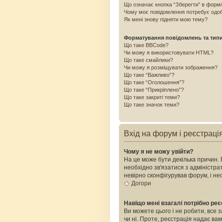
Що означає кнопка “Зберегти” в форм
Чому моє повідомлення потребує одо
Як мені знову підняти мою тему?
Форматування повідомлень та тип
Що таке BBCode?
Чи можу я використовувати HTML?
Що таке смайлики?
Чи можу я розміщувати зображення?
Що таке “Важливо”?
Що таке “Оголошення”?
Що таке “Прикріплено”?
Що таке закриті теми?
Що таке значок теми?
Вхід на форум і реєстраці
Чому я не можу увійти?
На це може бути декілька причин. 
необхідно зв'язатися з адміністр
невірно сконфігурував форум, і н
Догори
Навіщо мені взагалі потрібно ре
Ви можете цього і не робити, все 
чи ні. Проте, реєстрація надає ва