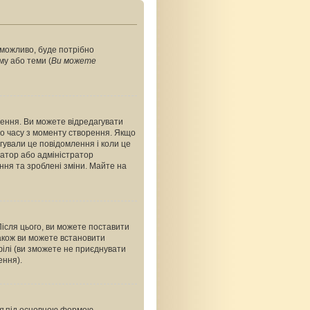
, можливо, буде потрібно
му або теми (
Ви можете
ення. Ви можете відредагувати
о часу з моменту створення. Якщо
агували це повідомлення і коли це
ратор або адміністратор
ння та зроблені зміни. Майте на
Після цього, ви можете поставити
акож ви можете встановити
філі (ви зможете не приєднувати
ення).