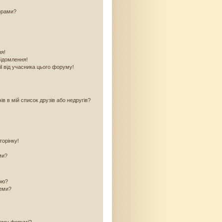
орами?
ня!
відомлення!
l від учасника цього форуму!
в в мій список друзів або недругів?
торінку!
ми?
кою?
теми?