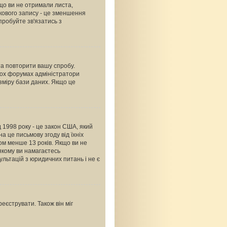
що ви не отримали листа,
ікового запису - це зменшення
пробуйте зв'язатись з
 та повторити вашу спробу.
тьох форумах адміністратори
зміру бази даних. Якщо це
ід 1998 року - це закон США, який
а це письмову згоду від їхніх
ком менше 13 років. Якщо ви не
 якому ви намагаєтесь
льтацій з юридичних питань і не є
еєструвати. Також він міг