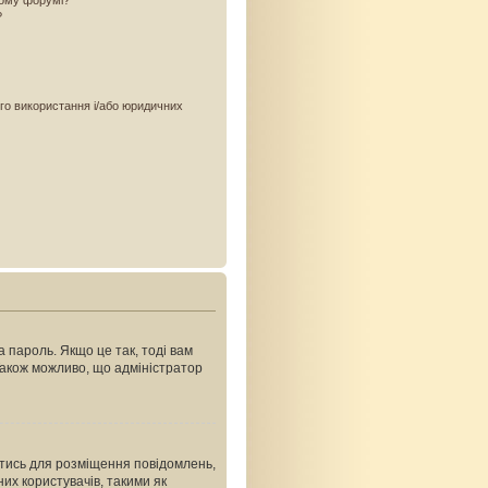
ьому форумі?
?
ого використання і/або юридичних
 пароль. Якщо це так, тоді вам
Також можливо, що адміністратор
ватись для розміщення повідомлень,
их користувачів, такими як