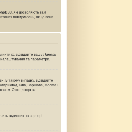
phpBB3, які дозволяють вам
очитаних повідомлень, якщо вони
інити їх, відвідайте вашу
Панель
ші налаштування та параметри.
и. В такому випадку, відвідайте
априклад, Київ, Варшава, Москва і
вачам. Отже, якщо ви
ачить годинник на сервері