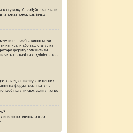
на вашу мову. Спробуйте запитати
рити новий переклад. Більш
оруму, перше зображення може
ь ви написали або ваш статус на
стратора форуму залежить чи
начить так вирішив адміністратор,
 дозволяє ідентифікувати певних
ання на форумі, оскільки вони
о, щоб підняти своє звання, за це
сь?
і лише якщо адміністратор
и.