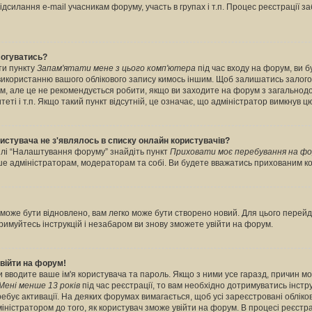
дсилання e-mail учасникам форуму, участь в групах і т.п. Процес реєстрації з
логуватись?
ти пункту
Запам'ятати мене з цього комп'ютера
під час входу на форум, ви 
 використанню вашого облікового запису кимось іншим. Щоб залишатись залог
рум, але це не рекомендується робити, якщо ви заходите на форум з загальнод
итеті і т.п. Якщо такий пункт відсутній, це означає, що адміністратор вимкнув ц
ористувача не з'являлось в списку онлайн користувачів?
ділі “Налаштування форуму” знайдіть пункт
Приховати моє перебування на фо
ише адміністраторам, модераторам та собі. Ви будете вважатись прихованим к
може бути відновлено, вам легко може бути створено новий. Для цього перейді
тримуйтесь інструкцій і незабаром ви знову зможете увійти на форум.
війти на форум!
ви вводите ваше ім'я користувача та пароль. Якщо з ними усе гаразд, причин м
Мені менше 13 років
під час реєстрації, то вам необхідно дотримуватись інструк
бує активації. На деяких форумах вимагається, щоб усі зареєстровані обліков
ністратором до того, як користувач зможе увійти на форум. В процесі реєстра