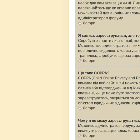
необхідна вам активація чи ні. Я
переконайтесь що ви вказали прави
можливостей для анонімних зловжи
адміністратором форуму.
Догори
Я колись зареєструвався, але те
Спробуйте знайти лист e-mail, яки
Можливо, що адміністратор з яких
періодично видаляють користувачі
трапилось, спробуйте ще раз зареє
Догори
Що таке COPPA?
COPPA (Child Online Privacy and Pr
вимагає від веб-сайтів, які можуть
батьків або підтвердження від їхні
впевнені, чи це може бути застосо
зареєструватись, зверніться за д
об'єктом юридичних відносин, окрі
Догори
Чому я не можу зареєструватис
Можливо адміністратор форуму забо
вимкнути реєстрацію нових корист
Догори