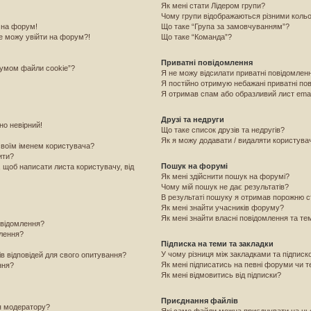
Як мені стати Лідером групи?
Чому групи відображаються різними коль
 на форум!
Що таке “Група за замовчуванням”?
е можу увійти на форум?!
Що таке “Команда”?
Приватні повідомлення
румом файли cookie”?
Я не можу відсилати приватні повідомлен
Я постійно отримую небажані приватні по
Я отримав спам або образливий лист emai
Друзі та недруги
но невірний!
Що таке список друзів та недругів?
Як я можу додавати / видаляти користувачі
своїм іменем користувача?
ити?
Пошук на форумі
, щоб написати листа користувачу, від
Як мені здійснити пошук на форумі?
Чому мій пошук не дає результатів?
В результаті пошуку я отримав порожню с
Як мені знайти учасників форуму?
Як мені знайти власні повідомлення та те
овідомлення?
млення?
Підписка на теми та закладки
У чому різниця між закладками та підпис
ів відповідей для свого опитування?
Як мені підписатись на певні форуми чи 
ння?
Як мені відмовитись від підписки?
Приєднання файлів
я модератору?