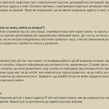
кщо вам було надіслано лист електронною поштою, дотримуйтесь інструкцій, як
льну адресу e-mail. Основна причина, з якої використовується активація обл
вань на форумі. Якщо ви переконані, що ви ввели правильну адресу e-mail, с
пер не можу увійти на форум?!
й ви отримали під час реєстрації, перевірити ваші ім'я користувача та пароль
ось причин деактивував або видалив ваш обліковий запис. До того ж, на бага
в, які не писали повідомлень протягом тривалого часу, з метою зменшення ро
струватись і прийняти участь у дискусіях.
otection Act) або Акт про захист та конфіденційність дітей в мережі інтернет в
 потенційно збирати інформацію від неповнолітніх, віком менше 13 років, мати н
х опікунів, що вони дозволяють збір особистої інформації від неповнолітніх, ві
ване щодо вас, як до особи, яка намагається зареєструватись, чи до сайту, на
опомогою до юрисконсульта. Зауважте, що phpBB Group не може надавати консу
м вказаних нижче.
ь?
ронив доступ з вашої адреси IP або ім'я користувача, яке ви намагаєтесь зар
увачів. Зверніться за допомогою до адміністратора форуму.