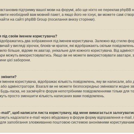
е встановив підтримку вашої мови на форумі, або ще ніхто не переклав phpBB 
овити необхідний вам мовний пакет, а якщо його не існує, ви можете самі ство
айти на сайті phpBB Group (посилання внизу сторінки).
 під своїм іменем користувача?
відображатись два зображення під іменем користувача. Залежно від стилю ф
ичай у вигляді зірочок, блоків чи крапок, які відображають скільки повідомлен
ило більше, відоме як аватар, унікальне для кожного користувача. Від адміні
тари можуть використовуватись. Якщо ви не можете використовувати аватари, з
ини цієї заборони.
о змінити?
 іменем користувача, відображає кількість повідомлень, яку ви написали, або
и або адміністратори. Взагалі ви не можете безпосередньо змінювати жодне зв
Будь-ласка, не засмічуйте форум непотрібними повідомленнями тільки для тог
уть просто зменшити кількість написаних вами повідомлень.
-mail”, щоб написати листа користувачу, від мене вимагається залогувати
ожуть надсилати e-mail через вбудовану в форум форму відправлення e-mail, 
о для запобігання зловживанню поштовою системою анонімними користувачам