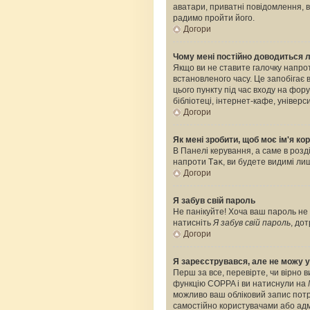
аватари, приватні повідомлення, ві
радимо пройти його.
Догори
Чому мені постійно доводиться 
Якщо ви не ставите галочку напро
встановленого часу. Це запобігає
цього пункту під час входу на фо
бібліотеці, інтернет-кафе, універс
Догори
Як мені зробити, щоб моє ім'я к
В Панелі керування, а саме в роз
напроти
Так
, ви будете видимі л
Догори
Я забув свій пароль
Не панікуйте! Хоча ваш пароль не 
натисніть
Я забув свій пароль
, до
Догори
Я зареєструвався, але не можу у
Перш за все, перевірте, чи вірно 
функцію COPPA і ви натиснули на
можливо ваш обліковий запис потре
самостійно користувачами або адмі