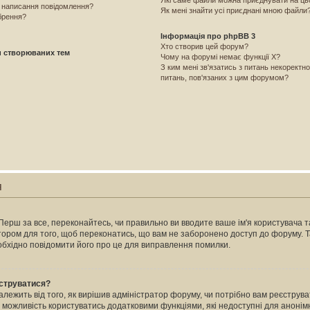
Які саме файли можна приєднувати на ц
і написання повідомлення?
Як мені знайти усі приєднані мною файли
брення?
Інформація про phpBB 3
Хто створив цей форум?
и створюваних тем
Чому на форумі немає функції X?
З ким мені зв'язатись з питань некоректн
питань, пов'язаних з цим форумом?
я
Перш за все, переконайтесь, чи правильно ви вводите ваше ім'я користувача та
атором для того, щоб переконатись, що вам не заборонено доступ до форуму. 
еобхідно повідомити його про це для виправлення помилки.
єструватися?
залежить від того, як вирішив адміністратор форуму, чи потрібно вам реєстру
м можливість користуватись додатковими функціями, які недоступні для анонімн