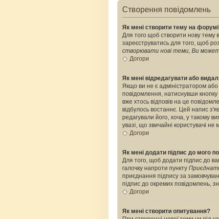
Створення повідомлень
Як мені створити тему на форумі
Для того щоб створити нову тему в
зареєструватись для того, щоб роз
створювати нові теми, Ви можете
Догори
Як мені відредагувати або вида
Якщо ви не є адміністратором або
повідомлення, натиснувши кнопку
вже хтось відповів на це повідомле
відбулось востаннє. Цей напис з'я
редагували його, хоча, у такому 
увазі, що звичайні користувачі не 
Догори
Як мені додати підпис до мого 
Для того, щоб додати підпис до ва
галочку напроти пункту
Приєднати
приєднання підпису за замовчуван
підпис до окремих повідомлень, з
Догори
Як мені створити опитування?