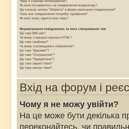
Чому я отримав попередження?
Як мені поскаржитись на повідомлення модератору?
Що означає кнопка “Зберегти” в формі написання повідомлення?
Чому моє повідомлення потребує одобрення?
Як мені знову підняти мою тему?
Форматування повідомлень та типи створюваних тем
Що таке BBCode?
Чи можу я використовувати HTML?
Що таке смайлики?
Чи можу я розміщувати зображення?
Що таке “Важливо”?
Що таке “Оголошення”?
Що таке “Прикріплено”?
Що таке закриті теми?
Що таке значок теми?
Вхід на форум і реє
Чому я не можу увійти?
На це може бути декілька п
переконайтесь, чи правильн