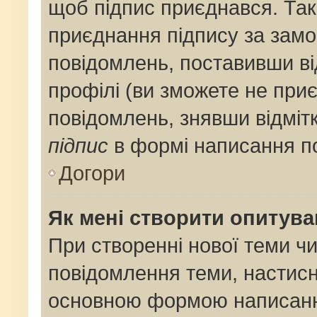
щоб підпис приєднався. Та
приєднання підпису за замо
повідомлень, поставивши ві
профілі (ви зможете не при
повідомлень, знявши відміт
підпис
в формі написання п
Догори
Як мені створити опитув
При створенні нової теми ч
повідомлення теми, настис
основною формою написанн