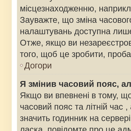
місцезнаходженню, наприклад
Зауважте, що зміна часовог
налаштувань доступна лише
Отже, якщо ви незареєстров
того, щоб це зробити, проб
Догори
Я змінив часовий пояс, ал
Якщо ви впевнені в тому, щ
часовий пояс та літній час ,
значить годинник на сервер
ласка, повідомте про це адм