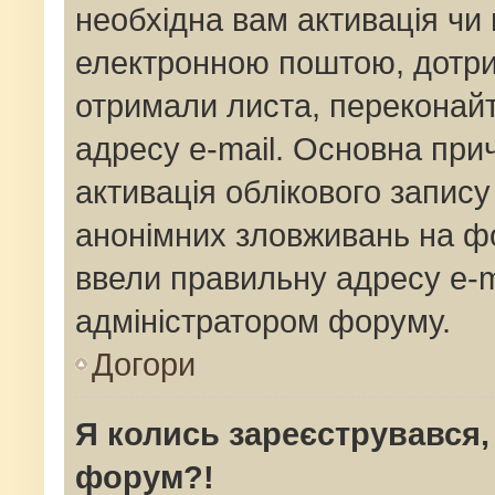
необхідна вам активація чи 
електронною поштою, дотрим
отримали листа, переконай
адресу e-mail. Основна прич
активація облікового запис
анонімних зловживань на фо
ввели правильну адресу e-ma
адміністратором форуму.
Догори
Я колись зареєструвався,
форум?!