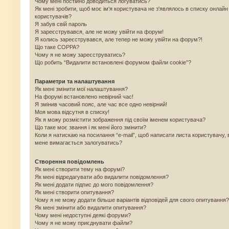
Чому мені постійно доводиться логуватись?
Як мені зробити, щоб моє ім'я користувача не з'являлось в списку онлайн
користувачів?
Я забув свій пароль
Я зареєструвався, але не можу увійти на форум!
Я колись зареєструвався, але тепер не можу увійти на форум?!
Що таке COPPA?
Чому я не можу зареєструватись?
Що робить “Видалити встановлені форумом файли cookie”?
Параметри та налаштування
Як мені змінити мої налаштування?
На форумі встановлено невірний час!
Я змінив часовий пояс, але час все одно невірний!
Моя мова відсутня в списку!
Як я можу розмістити зображення під своїм іменем користувача?
Що таке моє звання і як мені його змінити?
Коли я натискаю на посилання “e-mail”, щоб написати листа користувачу, 
мене вимагається залогуватись?
Створення повідомлень
Як мені створити тему на форумі?
Як мені відредагувати або видалити повідомлення?
Як мені додати підпис до мого повідомлення?
Як мені створити опитування?
Чому я не можу додати більше варіантів відповідей для свого опитування?
Як мені змінити або видалити опитування?
Чому мені недоступні деякі форуми?
Чому я не можу приєднувати файли?